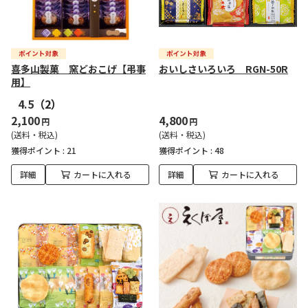
喜多山製菓 窯どおこげ【弔事
おいしさいろいろ RGN-50R
用】
4.5
（2）
2,100
4,800
円
円
(送料・税込)
(送料・税込)
獲得ポイント :
21
獲得ポイント :
48
詳細
カートに入れる
詳細
カートに入れる