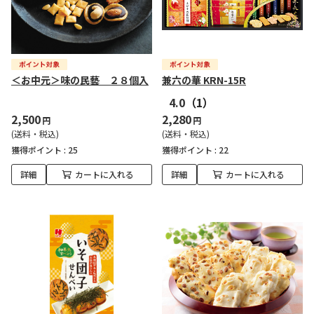
＜お中元＞味の民藝 ２８個入
兼六の華 KRN-15R
4.0
（1）
2,500
2,280
円
円
(送料・税込)
(送料・税込)
獲得ポイント :
25
獲得ポイント :
22
詳細
カートに入れる
詳細
カートに入れる