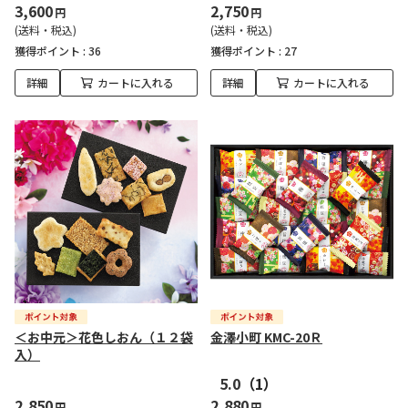
3,600
2,750
円
円
(送料・税込)
(送料・税込)
獲得ポイント :
36
獲得ポイント :
27
詳細
カートに入れる
詳細
カートに入れる
＜お中元＞花色しおん（１２袋
金澤小町 KMC-20Ｒ
入）
5.0
（1）
2,850
2,880
円
円