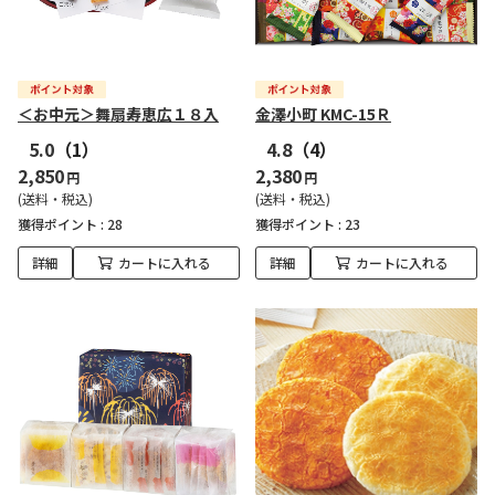
＜お中元＞舞扇寿恵広１８入
金澤小町 KMC-15Ｒ
5.0
（1）
4.8
（4）
2,850
2,380
円
円
(送料・税込)
(送料・税込)
獲得ポイント :
28
獲得ポイント :
23
詳細
カートに入れる
詳細
カートに入れる