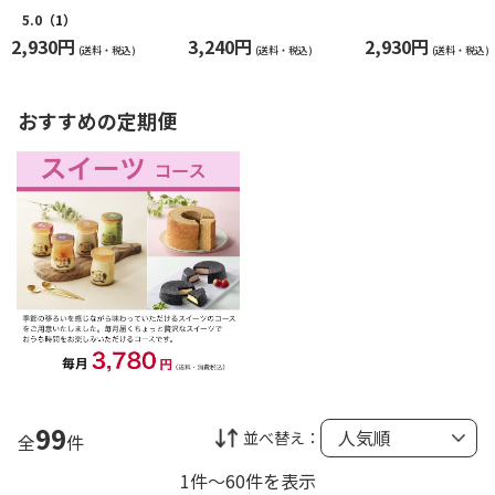
5.0
（1）
2,930円
3,240円
2,930円
(送料・税込)
(送料・税込)
(送料・税込)
おすすめの定期便
99
並べ替え：
全
件
1件～60件を表示