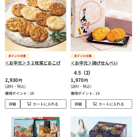
＜お中元＞５２枚窯どおこげ
＜お中元＞揚げせんべい
4.5
（2）
2,930
1,970
円
円
(送料・税込)
(送料・税込)
獲得ポイント :
29
獲得ポイント :
19
詳細
カートに入れる
詳細
カートに入れる