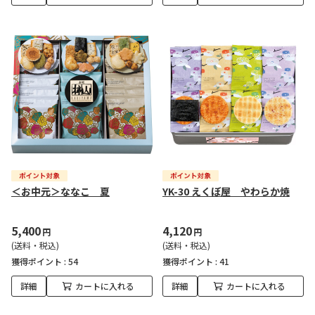
＜お中元＞ななこ 夏
YK-30 えくぼ屋 やわらか焼
5,400
4,120
円
円
(送料・税込)
(送料・税込)
獲得ポイント :
54
獲得ポイント :
41
詳細
カートに入れる
詳細
カートに入れる