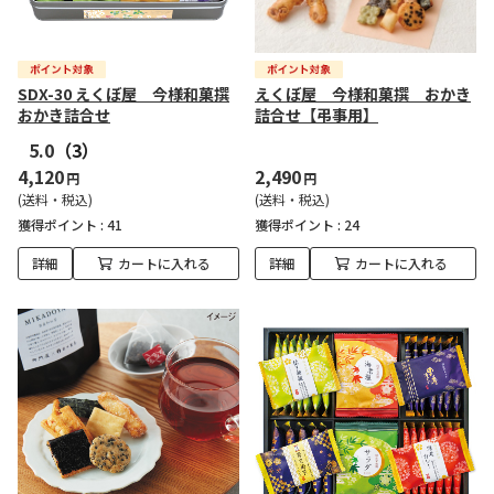
SDX-30 えくぼ屋 今様和菓撰
えくぼ屋 今様和菓撰 おかき
おかき詰合せ
詰合せ【弔事用】
5.0
（3）
4,120
2,490
円
円
(送料・税込)
(送料・税込)
獲得ポイント :
41
獲得ポイント :
24
詳細
カートに入れる
詳細
カートに入れる