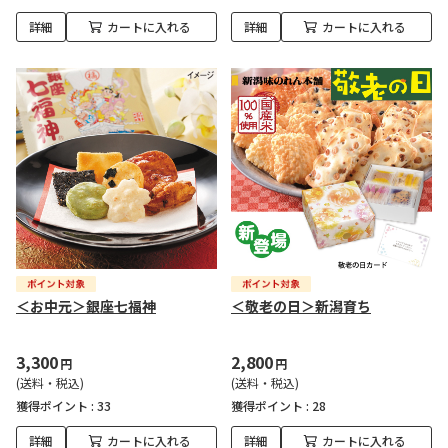
詳細
カートに入れる
詳細
カートに入れる
＜お中元＞銀座七福神
＜敬老の日＞新潟育ち
3,300
2,800
円
円
(送料・税込)
(送料・税込)
獲得ポイント :
33
獲得ポイント :
28
詳細
カートに入れる
詳細
カートに入れる