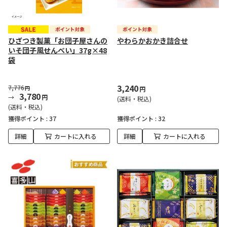
ひざつき製菓「お団子屋さんの
やわらかおかき詰合せ
いそ団子風せんべい」37g×48
袋
3,240
7,776
円
円
3,780
円
(送料・税込)
(送料・税込)
獲得ポイント :
37
獲得ポイント :
32
詳細
カートに入れる
詳細
カートに入れる