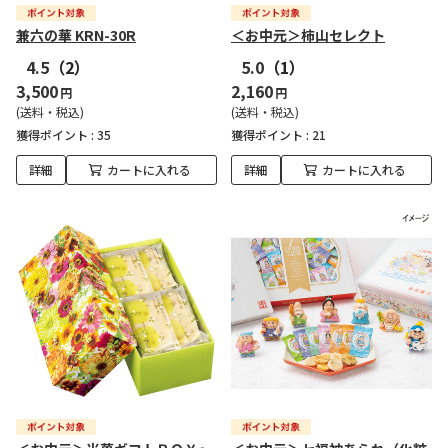
兼六の華 KRN-30R
＜お中元＞柿山セレクト
4.5
（2）
5.0
（1）
3,500
2,160
円
円
(送料・税込)
(送料・税込)
獲得ポイント :
35
獲得ポイント :
21
詳細
カートに入れる
詳細
カートに入れる