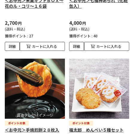
＜お中元＞米菓ギフトＢＯＸ～
＜お中元＞七福神あられ（化粧
花のル・コリ～１６袋
缶入）
2,700
4,000
円
円
(送料・税込)
(送料・税込)
獲得ポイント :
27
獲得ポイント :
40
詳細
カートに入れる
詳細
カートに入れる
＜お中元＞手焼煎餅２８枚入
福太郎 めんべい５種セット