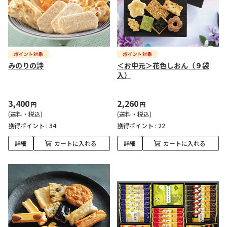
みのりの詩
＜お中元＞花色しおん（９袋
入）
3,400
2,260
円
円
(送料・税込)
(送料・税込)
獲得ポイント :
34
獲得ポイント :
22
詳細
カートに入れる
詳細
カートに入れる