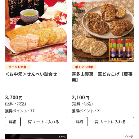
＜お中元＞せんべい詰合せ
喜多山製菓 窯どおこげ【慶事
用】
3,700
2,100
円
円
(送料・税込)
(送料・税込)
獲得ポイント :
37
獲得ポイント :
21
詳細
カートに入れる
詳細
カートに入れる