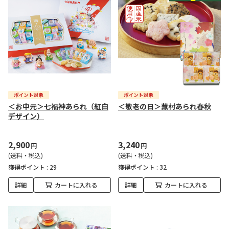
＜お中元＞七福神あられ（紅白
＜敬老の日＞蕪村あられ春秋
デザイン）
2,900
3,240
円
円
(送料・税込)
(送料・税込)
獲得ポイント :
29
獲得ポイント :
32
詳細
カートに入れる
詳細
カートに入れる