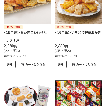
＜お中元＞おかきこわれせん
＜お中元＞いろどり野菜おかき
5.0
（3）
2,980
2,800
円
円
(送料・税込)
(送料・税込)
獲得ポイント :
29
獲得ポイント :
28
詳細
カートに入れる
詳細
カートに入れる