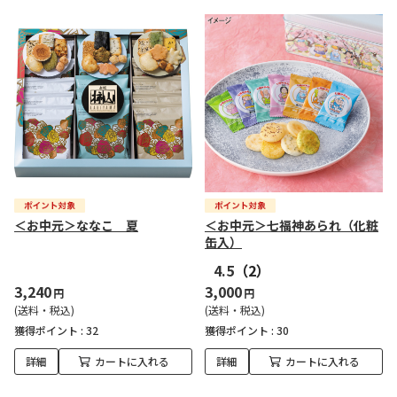
＜お中元＞ななこ 夏
＜お中元＞七福神あられ（化粧
缶入）
4.5
（2）
3,240
3,000
円
円
(送料・税込)
(送料・税込)
獲得ポイント :
32
獲得ポイント :
30
詳細
カートに入れる
詳細
カートに入れる