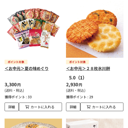
＜お中元＞夏の味めぐり
＜お中元＞２８枚氷川餅
5.0
（1）
3,300
2,930
円
円
(送料・税込)
(送料・税込)
獲得ポイント :
33
獲得ポイント :
29
詳細
カートに入れる
詳細
カートに入れる