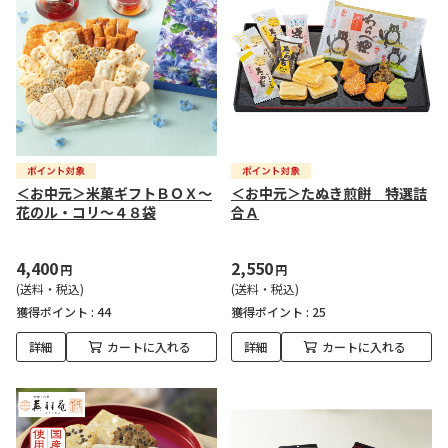
＜お中元＞米菓ギフトＢＯＸ～
＜お中元＞たぬき煎餅 特選詰
花のル・コリ～４８袋
合Ａ
4,400
2,550
円
円
(送料・税込)
(送料・税込)
獲得ポイント :
44
獲得ポイント :
25
詳細
カートに入れる
詳細
カートに入れる