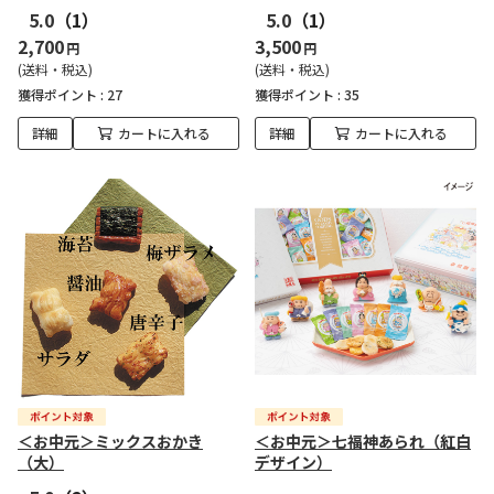
5.0
（1）
5.0
（1）
2,700
3,500
円
円
(送料・税込)
(送料・税込)
獲得ポイント :
27
獲得ポイント :
35
詳細
カートに入れる
詳細
カートに入れる
＜お中元＞ミックスおかき
＜お中元＞七福神あられ（紅白
（大）
デザイン）