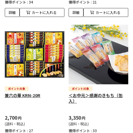
獲得ポイント :
34
獲得ポイント :
21
詳細
カートに入れる
詳細
カートに入れる
兼六の華 KRN-20R
＜お中元＞感謝のきもち（缶
入）
2,700
3,350
円
円
(送料・税込)
(送料・税込)
獲得ポイント :
27
獲得ポイント :
33