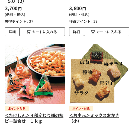
5.0
（2）
3,700
3,800
円
円
(送料・税込)
(送料・税込)
獲得ポイント :
37
獲得ポイント :
38
詳細
カートに入れる
詳細
カートに入れる
＜たけしん＞４種変わり種の柿
＜お中元＞ミックスおかき
ピー詰合せ １ｋｇ
（小）