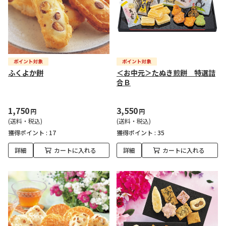
ふくよか餅
＜お中元＞たぬき煎餅 特選詰
合Ｂ
1,750
3,550
円
円
(送料・税込)
(送料・税込)
獲得ポイント :
17
獲得ポイント :
35
詳細
カートに入れる
詳細
カートに入れる