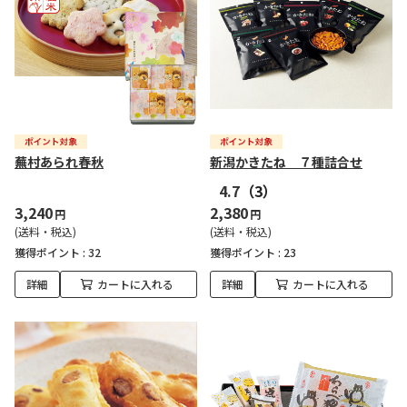
蕪村あられ春秋
新潟かきたね ７種詰合せ
4.7
（3）
3,240
2,380
円
円
(送料・税込)
(送料・税込)
獲得ポイント :
32
獲得ポイント :
23
詳細
カートに入れる
詳細
カートに入れる