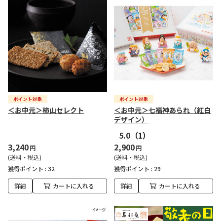
＜お中元＞柿山セレクト
＜お中元＞七福神あられ（紅白
デザイン）
5.0
（1）
3,240
2,900
円
円
(送料・税込)
(送料・税込)
獲得ポイント :
32
獲得ポイント :
29
詳細
カートに入れる
詳細
カートに入れる