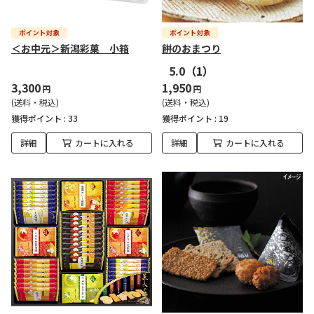
＜お中元＞新潟彩菓 小箱
餅のおまつり
5.0
（1）
3,300
1,950
円
円
(送料・税込)
(送料・税込)
獲得ポイント :
33
獲得ポイント :
19
詳細
カートに入れる
詳細
カートに入れる