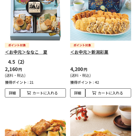
＜お中元＞ななこ 夏
＜お中元＞新潟彩菓
4.5
（2）
2,160
4,200
円
円
(送料・税込)
(送料・税込)
獲得ポイント :
21
獲得ポイント :
42
詳細
カートに入れる
詳細
カートに入れる