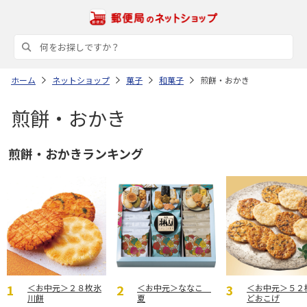
ホーム
ネットショップ
菓子
和菓子
煎餅・おかき
煎餅・おかき
煎餅・おかきランキング
＜お中元＞２８枚氷
＜お中元＞ななこ
＜お中元＞５２
川餅
夏
どおこげ