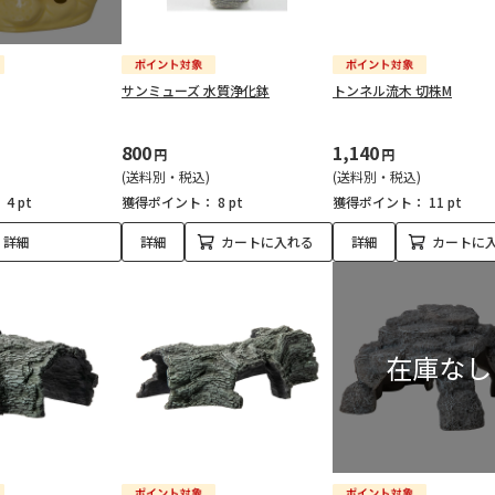
サンミューズ 水質浄化鉢
トンネル流木 切株M
800
1,140
円
円
(送料別・税込)
(送料別・税込)
：
4 pt
獲得ポイント：
8 pt
獲得ポイント：
11 pt
詳細
詳細
カートに入れる
詳細
カートに