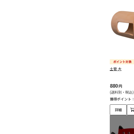
土管 大
880
円
(送料別・税込)
獲得ポイント
詳細