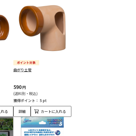
曲がり土管
590
円
(送料別・税込)
獲得ポイント：
5 pt
入れる
詳細
カートに入れる