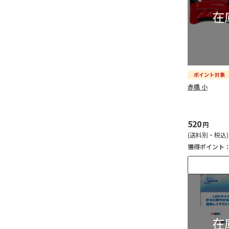
赤橋 小
520
円
(送料別・税込)
獲得ポイント