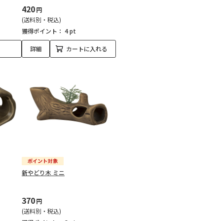
420
円
(送料別・税込)
獲得ポイント：
4 pt
詳細
カートに入れる
新やどり木 ミニ
370
円
(送料別・税込)