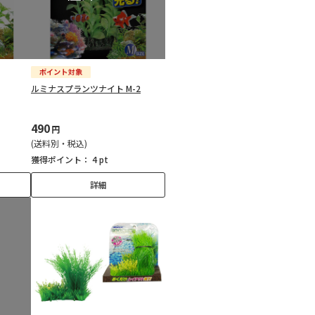
ルミナスプランツナイト M-2
490
円
(送料別・税込)
獲得ポイント：
4 pt
詳細