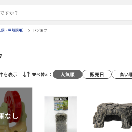
魚類・甲殻類用）
ドジョウ
ウ
8件
を表示
人気順
販売日
高い
並べ替え：