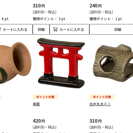
310
240
円
円
(送料別・税込)
(送料別・税込)
：
6 pt
獲得ポイント：
3 pt
獲得ポイント：
2 pt
カートに入れる
詳細
カートに入れる
詳細
鳥居
古木丸太ミニ
420
310
円
円
(送料別・税込)
(送料別・税込)