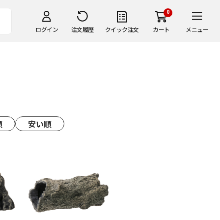
0
ログイン
注文履歴
クイック注文
カート
メニュー
順
安い順