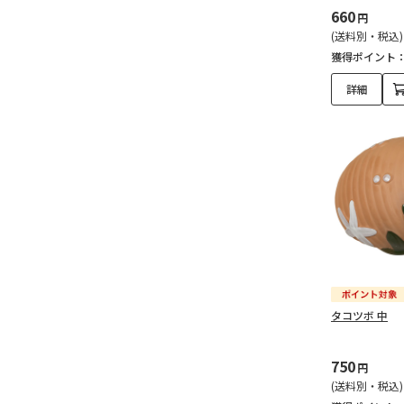
660
円
(送料別・税込)
獲得ポイント
詳細
タコツボ 中
750
円
(送料別・税込)