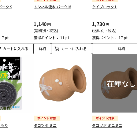
ーク S
トンネル流木 バーク M
ケイブロック L
1,140
1,730
円
円
(送料別・税込)
(送料別・税込)
：
7 pt
獲得ポイント：
11 pt
獲得ポイント：
17 pt
カートに入れる
詳細
カートに入れる
詳細
おもり
タコツボ ミニ
タコツボ ミニミニ