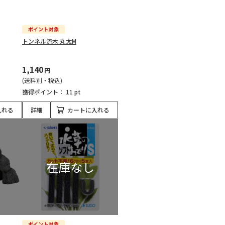
トンネル流木 丸太M
1,140
円
(送料別・税込)
獲得ポイント：
11 pt
入れる
詳細
カートに入れる