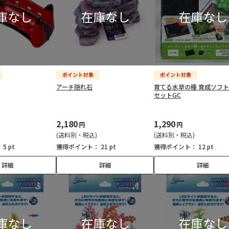
アーチ隠れ石
育てる水草の種 育成ソフ
セットGC
2,180
1,290
円
円
(送料別・税込)
(送料別・税込)
：
5 pt
獲得ポイント：
21 pt
獲得ポイント：
12 pt
詳細
詳細
詳細