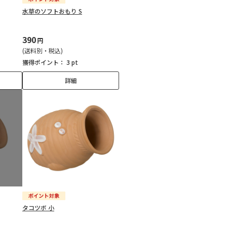
水草のソフトおもり S
390
円
(送料別・税込)
獲得ポイント：
3 pt
詳細
タコツボ 小