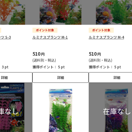
 S-3
ルミナスプランツ M-1
ルミナスプランツ M-4
510
510
円
円
(送料別・税込)
(送料別・税込)
：
3 pt
獲得ポイント：
5 pt
獲得ポイント：
5 pt
詳細
詳細
詳細