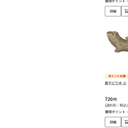
獲得ポイント
詳細
新やどり木 小
720
円
(送料別・税込)
獲得ポイント
詳細