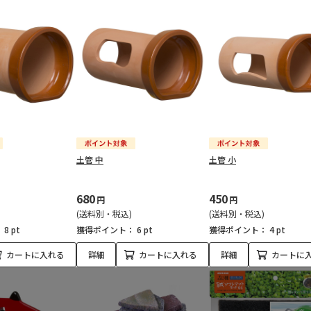
土管 中
土管 小
680
450
円
円
(送料別・税込)
(送料別・税込)
：
8 pt
獲得ポイント：
6 pt
獲得ポイント：
4 pt
カートに入れる
詳細
カートに入れる
詳細
カートに