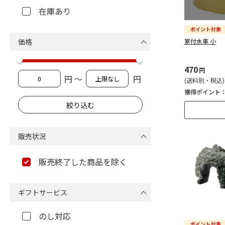
在庫あり
価格
家付水車 小
470
円
円 ～
円
(送料別・税込)
獲得ポイント
販売状況
販売終了した商品を除く
ギフトサービス
のし対応