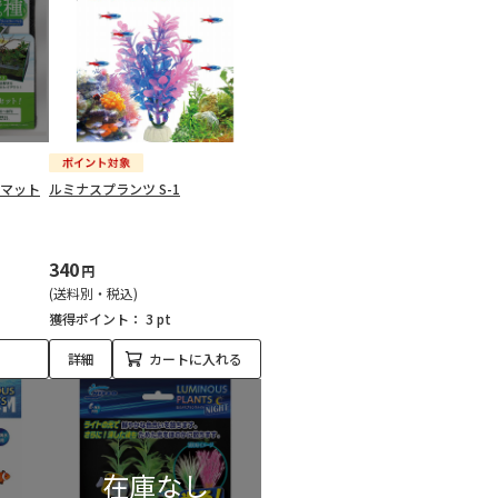
トマット
ルミナスプランツ S-1
340
円
(送料別・税込)
獲得ポイント：
3 pt
詳細
カートに入れる