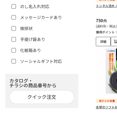
のし名入れ対応
トンネル流木 バ
メッセージカードあり
750
円
(送料別・税込)
挨拶状
獲得ポイント
手提げ袋あり
詳細
化粧箱あり
ソーシャルギフト対応
カタログ・
チラシの商品番号から
水草のソフト