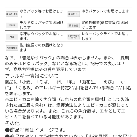
ゆうパック等でお届けしま
ゆうパケットでお届けします
す
チルドゆうパックでお届け
定形外郵便(簡易書留)でお届
します
けします
冷凍ゆうパックでお届けし
レターパックライトでお届け
ます。
します
佐川急便でのお届けとなり
ます
なお、「普通ゆうパック」の場合は表示しません。また、「夏期
のみチルドゆうパック」などとなる場合は、記号での表示はせ
ず、商品内容欄にその旨を表示しています。
アレルギー情報について
商品に「小麦」「そば」「卵」「乳」「落花生」「えび」「か
に」「くるみ」のアレルギー特定8品目を含んでいる場合に品目名
を表示します。
※エビ・カニを除く魚介類（これらの魚介類を原材料として製造
された加工品も含む）は、漁獲漁法によりエビ・カニが混じって
いる場合があります。 また、これらの魚介類は、エサとしてエ
ビ・カニを食べている可能性があります。
その他
商品写真はイメージです。
商品内容として記載されていない「小道具類」はお届け