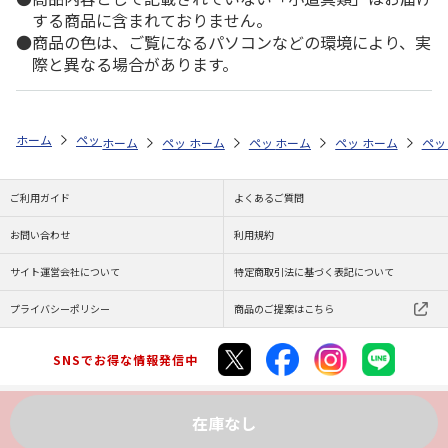
する商品に含まれておりません。
商品の色は、ご覧になるパソコンなどの環境により、実
際と異なる場合があります。
ホーム
ペットストア
ケージ・飼育その他用品
アクアリウム内装（魚
ホーム
ペットストア
ホーム
ペットストア
ケージ・飼育その他用品
ホーム
ペットストア
ケージ・飼育その
ホーム
アク
ペッ
ケ
ご利用ガイド
よくあるご質問
お問い合わせ
利用規約
サイト運営会社について
特定商取引法に基づく表記について
プライバシーポリシー
商品のご提案はこちら
SNSでお得な情報発信中
在庫なし
Copyright (C) JAPAN POST Co.,Ltd. All Rights Reserved.