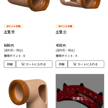
土管 中
土管 小
680
450
円
円
(送料別・税込)
(送料別・税込)
獲得ポイント :
6
獲得ポイント :
4
詳細
カートに入れる
詳細
カートに入れる