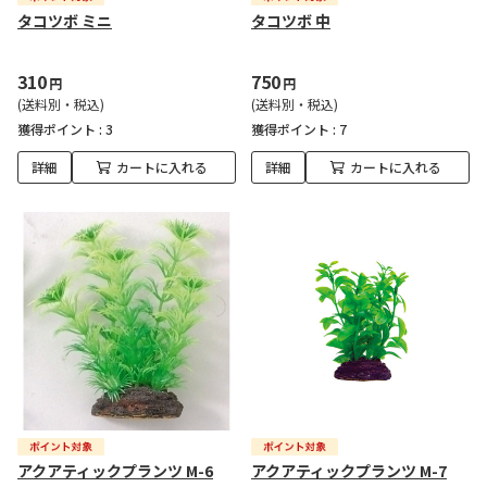
タコツボ ミニ
タコツボ 中
310
750
円
円
(送料別・税込)
(送料別・税込)
獲得ポイント :
3
獲得ポイント :
7
詳細
カートに入れる
詳細
カートに入れる
アクアティックプランツ M-6
アクアティックプランツ M-7