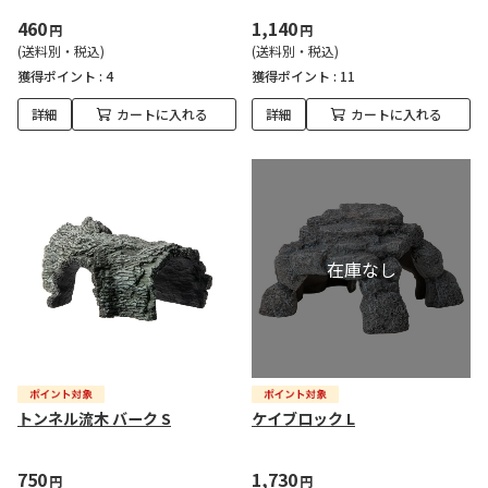
460
1,140
円
円
(送料別・税込)
(送料別・税込)
獲得ポイント :
4
獲得ポイント :
11
詳細
カートに入れる
詳細
カートに入れる
トンネル流木 バーク S
ケイブロック L
750
1,730
円
円