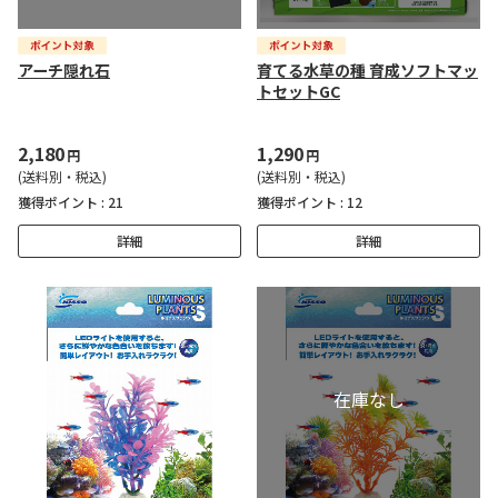
アーチ隠れ石
育てる水草の種 育成ソフトマッ
トセットGC
2,180
1,290
円
円
(送料別・税込)
(送料別・税込)
獲得ポイント :
21
獲得ポイント :
12
詳細
詳細