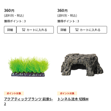
360
360
円
円
(送料別・税込)
(送料別・税込)
獲得ポイント :
3
獲得ポイント :
3
詳細
カートに入れる
詳細
カートに入れる
アクアティックプランツ 前景S-
トンネル流木 切株M
2