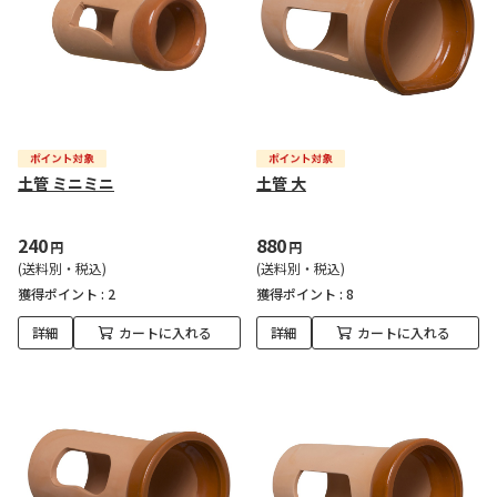
土管 ミニミニ
土管 大
240
880
円
円
(送料別・税込)
(送料別・税込)
獲得ポイント :
2
獲得ポイント :
8
詳細
カートに入れる
詳細
カートに入れる