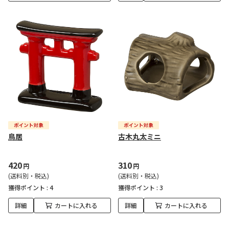
鳥居
古木丸太ミニ
420
310
円
円
(送料別・税込)
(送料別・税込)
獲得ポイント :
4
獲得ポイント :
3
詳細
カートに入れる
詳細
カートに入れる