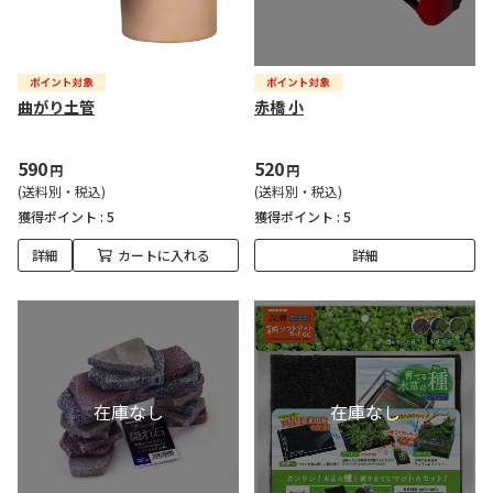
曲がり土管
赤橋 小
590
520
円
円
(送料別・税込)
(送料別・税込)
獲得ポイント :
5
獲得ポイント :
5
詳細
カートに入れる
詳細