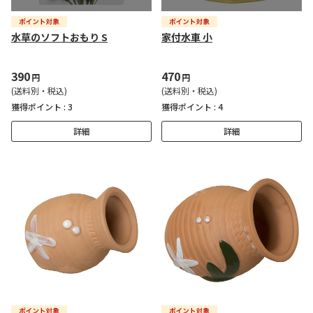
水草のソフトおもり S
家付水車 小
390
470
円
円
(送料別・税込)
(送料別・税込)
獲得ポイント :
3
獲得ポイント :
4
詳細
詳細