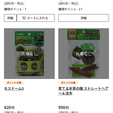
(送料別・税込)
(送料別・税込)
獲得ポイント :
7
獲得ポイント :
17
詳細
カートに入れる
詳細
モスドームS
育てる水草の種 ストレートヘア
ー＆流木
620
950
円
円
(送料別・税込)
(送料別・税込)