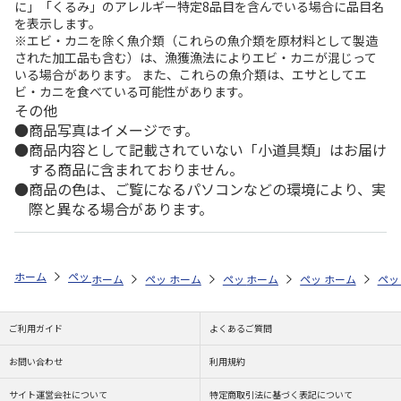
に」「くるみ」のアレルギー特定8品目を含んでいる場合に品目名
を表示します。
※エビ・カニを除く魚介類（これらの魚介類を原材料として製造
された加工品も含む）は、漁獲漁法によりエビ・カニが混じって
いる場合があります。 また、これらの魚介類は、エサとしてエ
ビ・カニを食べている可能性があります。
その他
商品写真はイメージです。
商品内容として記載されていない「小道具類」はお届け
する商品に含まれておりません。
商品の色は、ご覧になるパソコンなどの環境により、実
際と異なる場合があります。
ホーム
ペットストア
ケージ・飼育その他用品
アクアリウム内装（魚
ホーム
ペットストア
ホーム
ペットストア
ケージ・飼育その他用品
ホーム
ペットストア
ケージ・飼育その
ホーム
アク
ペッ
ケ
ご利用ガイド
よくあるご質問
お問い合わせ
利用規約
サイト運営会社について
特定商取引法に基づく表記について