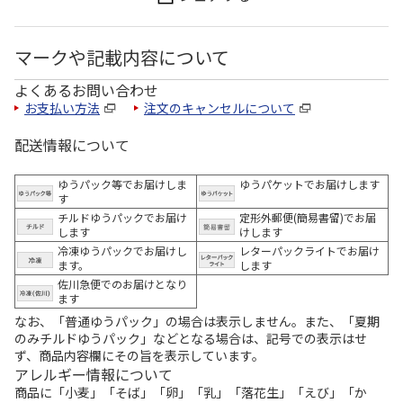
マークや記載内容について
よくあるお問い合わせ
お支払い方法
注文のキャンセルについて
配送情報について
ゆうパック等でお届けしま
ゆうパケットでお届けします
す
チルドゆうパックでお届け
定形外郵便(簡易書留)でお届
します
けします
冷凍ゆうパックでお届けし
レターパックライトでお届け
ます。
します
佐川急便でのお届けとなり
ます
なお、「普通ゆうパック」の場合は表示しません。また、「夏期
のみチルドゆうパック」などとなる場合は、記号での表示はせ
ず、商品内容欄にその旨を表示しています。
アレルギー情報について
商品に「小麦」「そば」「卵」「乳」「落花生」「えび」「か