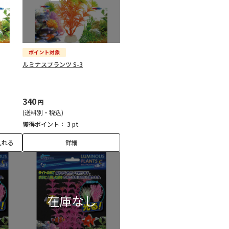
ルミナスプランツ S-3
340
円
(送料別・税込)
獲得ポイント：
3 pt
入れる
詳細