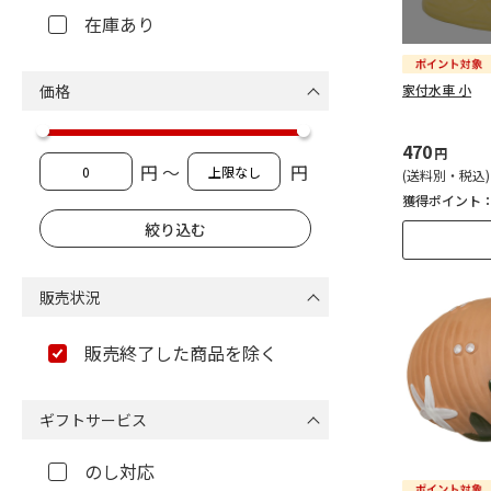
在庫あり
価格
家付水車 小
470
円
円 ～
円
(送料別・税込)
獲得ポイント
販売状況
販売終了した商品を除く
ギフトサービス
のし対応