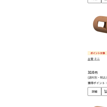
土管 ミニ
310
円
(送料別・税込)
獲得ポイント
詳細