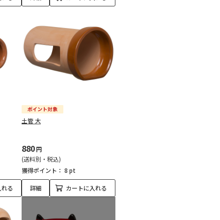
土管 大
880
円
(送料別・税込)
獲得ポイント：
8 pt
入れる
詳細
カートに入れる