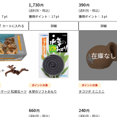
1,730
390
円
円
(送料別・税込)
(送料別・税込)
：
7 pt
獲得ポイント：
17 pt
獲得ポイント：
3 pt
カートに入れる
詳細
詳細
ケージ 松皮石＋ツ
水草のソフトおもり
タコツボ ミニミニ
660
240
円
円
(送料別・税込)
(送料別・税込)