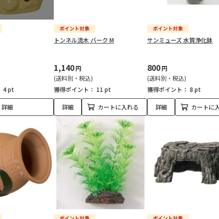
トンネル流木 バーク M
サンミューズ 水質浄化鉢
1,140
800
円
円
(送料別・税込)
(送料別・税込)
：
4 pt
獲得ポイント：
11 pt
獲得ポイント：
8 pt
詳細
詳細
カートに入れる
詳細
カートに