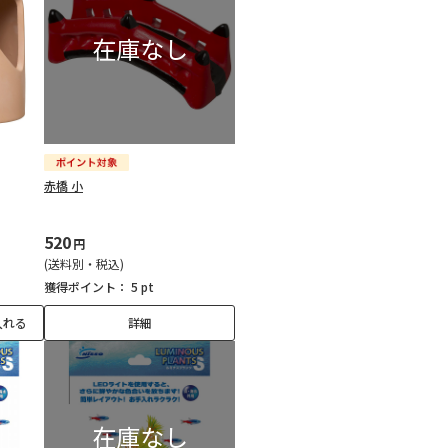
赤橋 小
520
円
(送料別・税込)
獲得ポイント：
5 pt
入れる
詳細