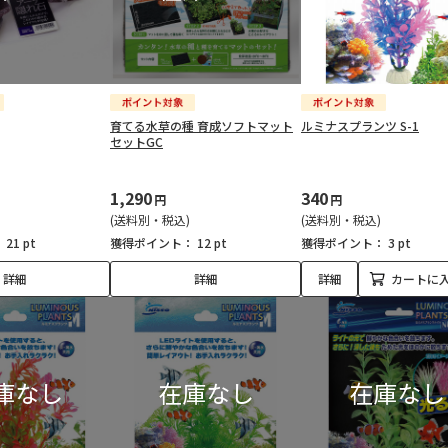
育てる水草の種 育成ソフトマット
ルミナスプランツ S-1
セットGC
1,290
340
円
円
(送料別・税込)
(送料別・税込)
：
21 pt
獲得ポイント：
12 pt
獲得ポイント：
3 pt
詳細
詳細
詳細
カートに