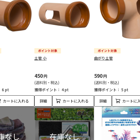
土管 小
曲がり土管
450
590
円
円
(送料別・税込)
(送料別・税込)
：
6 pt
獲得ポイント：
4 pt
獲得ポイント：
5 pt
カートに入れる
詳細
カートに入れる
詳細
カートに