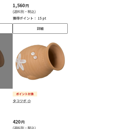
1,560
円
(送料別・税込)
獲得ポイント：
15 pt
詳細
タコツボ 小
420
円
(送料別・税込)