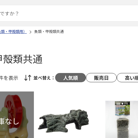
魚類・甲殻類用）
魚類・甲殻類共通
甲殻類共通
8件
を表示
人気順
販売日
高い
並べ替え：