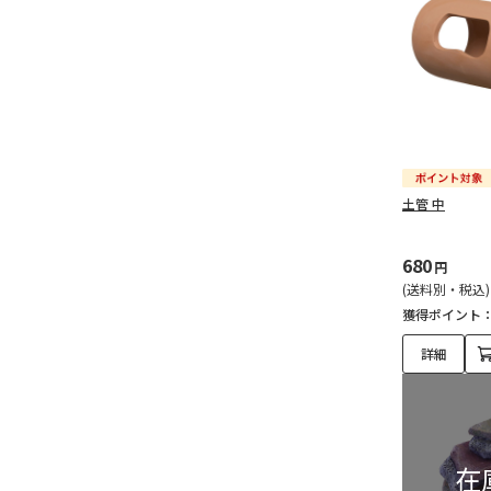
土管 中
680
円
(送料別・税込)
獲得ポイント
詳細