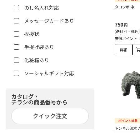
のし名入れ対応
タコツボ 中
メッセージカードあり
750
円
(送料別・税込)
挨拶状
獲得ポイント
手提げ袋あり
詳細
化粧箱あり
ソーシャルギフト対応
カタログ・
チラシの商品番号から
トンネル流木 バ