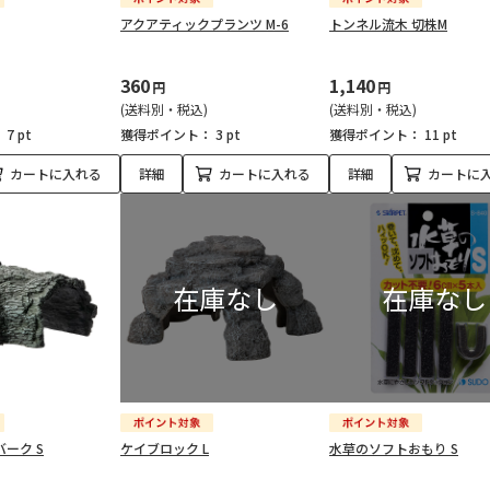
アクアティックプランツ M-6
トンネル流木 切株M
360
1,140
円
円
(送料別・税込)
(送料別・税込)
：
7 pt
獲得ポイント：
3 pt
獲得ポイント：
11 pt
カートに入れる
詳細
カートに入れる
詳細
カートに
ーク S
ケイブロック L
水草のソフトおもり S