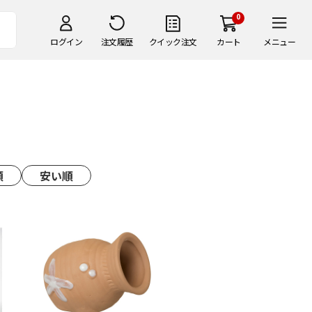
0
ログイン
注文履歴
クイック注文
カート
メニュー
順
安い順