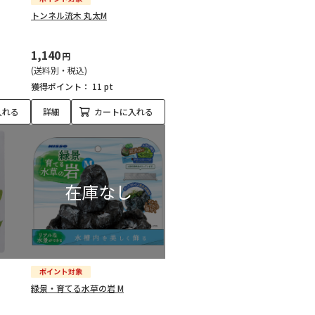
トンネル流木 丸太M
1,140
円
(送料別・税込)
獲得ポイント：
11 pt
入れる
詳細
カートに入れる
緑景・育てる水草の岩 M