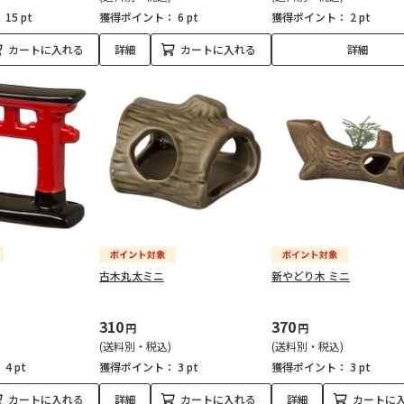
：
15 pt
獲得ポイント：
6 pt
獲得ポイント：
2 pt
カートに入れる
詳細
カートに入れる
詳細
古木丸太ミニ
新やどり木 ミニ
310
370
円
円
(送料別・税込)
(送料別・税込)
：
4 pt
獲得ポイント：
3 pt
獲得ポイント：
3 pt
カートに入れる
詳細
カートに入れる
詳細
カートに