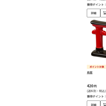
獲得ポイント
詳細
鳥居
420
円
(送料別・税込)
獲得ポイント
詳細