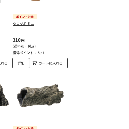
タコツボ ミニ
310
円
(送料別・税込)
獲得ポイント：
3 pt
入れる
詳細
カートに入れる