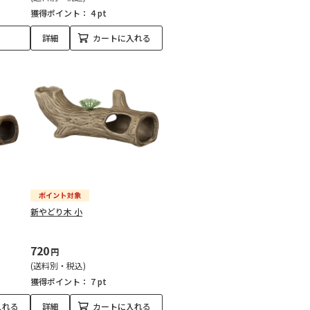
獲得ポイント：
4 pt
詳細
カートに入れる
新やどり木 小
720
円
(送料別・税込)
獲得ポイント：
7 pt
入れる
詳細
カートに入れる