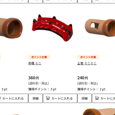
赤橋 ミニ
土管 ミニミニ
360
240
円
円
(送料別・税込)
(送料別・税込)
：
3 pt
獲得ポイント：
3 pt
獲得ポイント：
2 pt
カートに入れる
詳細
カートに入れる
詳細
カートに