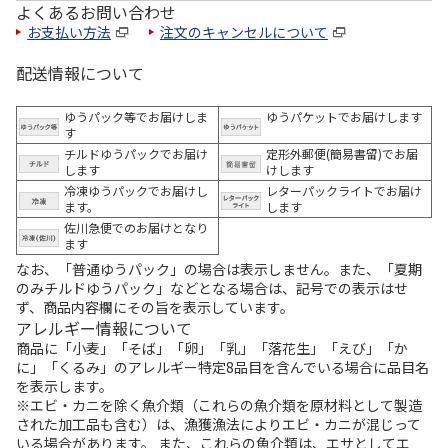
よくあるお問い合わせ
お支払い方法
注文のキャンセルについて
配送情報について
ゆうパック等でお届けしま
ゆうパケットでお届けします
す
チルドゆうパックでお届け
定形外郵便(簡易書留)でお届
します
けします
冷凍ゆうパックでお届けし
レターパックライトでお届け
ます。
します
佐川急便でのお届けとなり
ます
なお、「普通ゆうパック」の場合は表示しません。また、「夏期
のみチルドゆうパック」などとなる場合は、記号での表示はせ
ず、商品内容欄にその旨を表示しています。
アレルギー情報について
商品に「小麦」「そば」「卵」「乳」「落花生」「えび」「か
に」「くるみ」のアレルギー特定8品目を含んでいる場合に品目名
を表示します。
※エビ・カニを除く魚介類（これらの魚介類を原材料として製造
された加工品も含む）は、漁獲漁法によりエビ・カニが混じって
いる場合があります。 また、これらの魚介類は、エサとしてエ