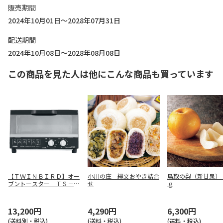
販売期間
2024年10月01日～2028年07月31日
配送期間
2024年10月08日～2028年08月08日
この商品を見た人は他にこんな商品も買っています
【ＴＷＩＮＢＩＲＤ】オー
小川の庄 縄文おやき詰合
鳥取の梨（新甘泉）
ブントースター ＴＳ－４
せ
ｇ
１８５Ｂ
13,200円
4,290円
6,300円
(送料別・税込)
(送料・税込)
(送料・税込)