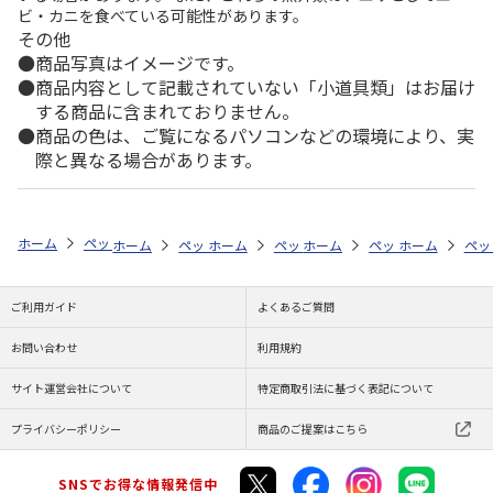
ビ・カニを食べている可能性があります。
その他
商品写真はイメージです。
商品内容として記載されていない「小道具類」はお届け
する商品に含まれておりません。
商品の色は、ご覧になるパソコンなどの環境により、実
際と異なる場合があります。
ホーム
ペットストア
ケージ・飼育その他用品
アクアリウム内装（魚
ホーム
ペットストア
ホーム
ペットストア
ケージ・飼育その他用品
ホーム
ペットストア
ケージ・飼育その
ホーム
アク
ペッ
ケ
ご利用ガイド
よくあるご質問
お問い合わせ
利用規約
サイト運営会社について
特定商取引法に基づく表記について
プライバシーポリシー
商品のご提案はこちら
SNSでお得な情報発信中