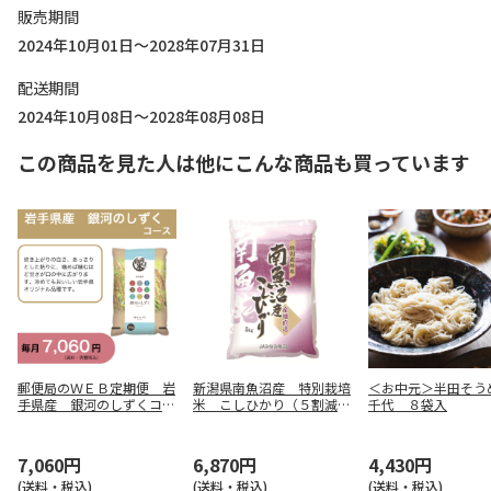
販売期間
2024年10月01日～2028年07月31日
配送期間
2024年10月08日～2028年08月08日
この商品を見た人は他にこんな商品も買っています
郵便局のＷＥＢ定期便 岩
新潟県南魚沼産 特別栽培
＜お中元＞半田そう
手県産 銀河のしずくコー
米 こしひかり（５割減）
千代 ８袋入
ス
５ｋｇ
7,060円
6,870円
4,430円
(送料・税込)
(送料・税込)
(送料・税込)