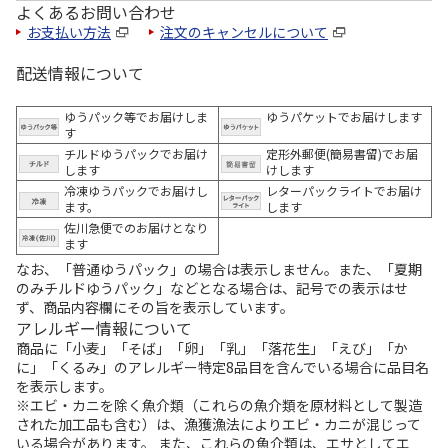
よくあるお問い合わせ
お支払い方法
注文のキャンセルについて
配送情報について
ゆうパック等でお届けしま
ゆうパケットでお届けします
す
チルドゆうパックでお届け
定形外郵便(簡易書留)でお届
します
けします
冷凍ゆうパックでお届けし
レターパックライトでお届け
ます。
します
佐川急便でのお届けとなり
ます
なお、「普通ゆうパック」の場合は表示しません。また、「夏期
のみチルドゆうパック」などとなる場合は、記号での表示はせ
ず、商品内容欄にその旨を表示しています。
アレルギー情報について
商品に「小麦」「そば」「卵」「乳」「落花生」「えび」「か
に」「くるみ」のアレルギー特定8品目を含んでいる場合に品目名
を表示します。
※エビ・カニを除く魚介類（これらの魚介類を原材料として製造
された加工品も含む）は、漁獲漁法によりエビ・カニが混じって
いる場合があります。 また、これらの魚介類は、エサとしてエ