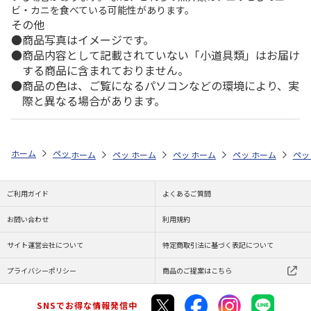
ビ・カニを食べている可能性があります。
その他
商品写真はイメージです。
商品内容として記載されていない「小道具類」はお届け
する商品に含まれておりません。
商品の色は、ご覧になるパソコンなどの環境により、実
際と異なる場合があります。
ホーム
ペットストア
ケージ・飼育その他用品
アクアリウム内装（魚
ホーム
ペットストア
ホーム
ペットストア
ケージ・飼育その他用品
ホーム
ペットストア
ケージ・飼育その
ホーム
アク
ペッ
ケ
ご利用ガイド
よくあるご質問
お問い合わせ
利用規約
サイト運営会社について
特定商取引法に基づく表記について
プライバシーポリシー
商品のご提案はこちら
SNSでお得な情報発信中