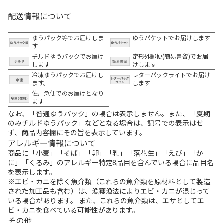
配送情報について
ゆうパック等でお届けしま
ゆうパケットでお届けします
す
チルドゆうパックでお届け
定形外郵便(簡易書留)でお届
します
けします
冷凍ゆうパックでお届けし
レターパックライトでお届け
ます。
します
佐川急便でのお届けとなり
ます
なお、「普通ゆうパック」の場合は表示しません。また、「夏期
のみチルドゆうパック」などとなる場合は、記号での表示はせ
ず、商品内容欄にその旨を表示しています。
アレルギー情報について
商品に「小麦」「そば」「卵」「乳」「落花生」「えび」「か
に」「くるみ」のアレルギー特定8品目を含んでいる場合に品目名
を表示します。
※エビ・カニを除く魚介類（これらの魚介類を原材料として製造
された加工品も含む）は、漁獲漁法によりエビ・カニが混じって
いる場合があります。 また、これらの魚介類は、エサとしてエ
ビ・カニを食べている可能性があります。
その他