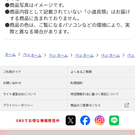
商品写真はイメージです。
商品内容として記載されていない「小道具類」はお届け
する商品に含まれておりません。
商品の色は、ご覧になるパソコンなどの環境により、実
際と異なる場合があります。
ホーム
ペットストア
ケージ・飼育その他用品
アクアリウム内装（魚
ホーム
ペットストア
ホーム
ペットストア
ケージ・飼育その他用品
ホーム
ペットストア
ケージ・飼育その
ホーム
アク
ペッ
ケ
ご利用ガイド
よくあるご質問
お問い合わせ
利用規約
サイト運営会社について
特定商取引法に基づく表記について
プライバシーポリシー
商品のご提案はこちら
SNSでお得な情報発信中