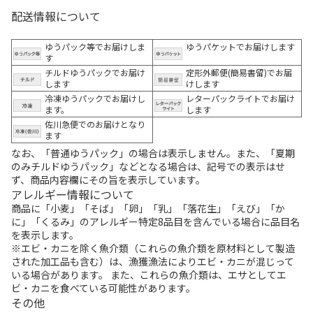
配送情報について
ゆうパック等でお届けしま
ゆうパケットでお届けします
す
チルドゆうパックでお届け
定形外郵便(簡易書留)でお届
します
けします
冷凍ゆうパックでお届けし
レターパックライトでお届け
ます。
します
佐川急便でのお届けとなり
ます
なお、「普通ゆうパック」の場合は表示しません。また、「夏期
のみチルドゆうパック」などとなる場合は、記号での表示はせ
ず、商品内容欄にその旨を表示しています。
アレルギー情報について
商品に「小麦」「そば」「卵」「乳」「落花生」「えび」「か
に」「くるみ」のアレルギー特定8品目を含んでいる場合に品目名
を表示します。
※エビ・カニを除く魚介類（これらの魚介類を原材料として製造
された加工品も含む）は、漁獲漁法によりエビ・カニが混じって
いる場合があります。 また、これらの魚介類は、エサとしてエ
ビ・カニを食べている可能性があります。
その他