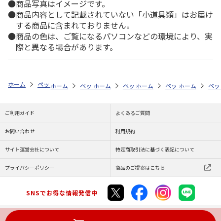
商品写真はイメージです。
商品内容として記載されていない「小道具類」はお届け
する商品に含まれておりません。
商品の色は、ご覧になるパソコンなどの環境により、実
際と異なる場合があります。
ホーム
ペットストア
ケージ・飼育その他用品
アクアリウム内装（魚
ホーム
ペットストア
ホーム
ペットストア
ケージ・飼育その他用品
ホーム
ペットストア
ケージ・飼育その
ホーム
アク
ペッ
ケ
ご利用ガイド
よくあるご質問
お問い合わせ
利用規約
サイト運営会社について
特定商取引法に基づく表記について
プライバシーポリシー
商品のご提案はこちら
SNSでお得な情報発信中