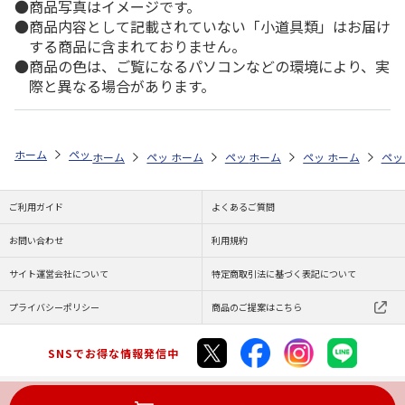
商品写真はイメージです。
商品内容として記載されていない「小道具類」はお届け
する商品に含まれておりません。
商品の色は、ご覧になるパソコンなどの環境により、実
際と異なる場合があります。
ホーム
ペットストア
ケージ・飼育その他用品
アクアリウム内装（魚
ホーム
ペットストア
ホーム
ペットストア
ケージ・飼育その他用品
ホーム
ペットストア
ケージ・飼育その
ホーム
アク
ペッ
ケ
ご利用ガイド
よくあるご質問
お問い合わせ
利用規約
サイト運営会社について
特定商取引法に基づく表記について
プライバシーポリシー
商品のご提案はこちら
SNSでお得な情報発信中