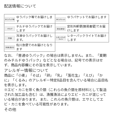
配送情報について
ゆうパック等でお届けしま
ゆうパケットでお届けします
す
チルドゆうパックでお届け
定形外郵便(簡易書留)でお届
します
けします
冷凍ゆうパックでお届けし
レターパックライトでお届け
ます。
します
佐川急便でのお届けとなり
ます
なお、「普通ゆうパック」の場合は表示しません。また、「夏期
のみチルドゆうパック」などとなる場合は、記号での表示はせ
ず、商品内容欄にその旨を表示しています。
アレルギー情報について
商品に「小麦」「そば」「卵」「乳」「落花生」「えび」「か
に」「くるみ」のアレルギー特定8品目を含んでいる場合に品目名
を表示します。
※エビ・カニを除く魚介類（これらの魚介類を原材料として製造
された加工品も含む）は、漁獲漁法によりエビ・カニが混じって
いる場合があります。 また、これらの魚介類は、エサとしてエ
ビ・カニを食べている可能性があります。
その他