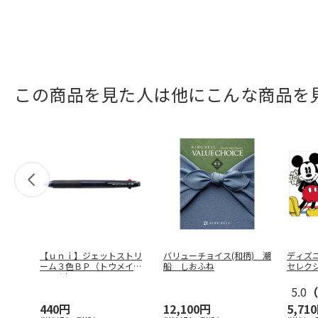
この商品を見た人は他にこんな商品を
【ｕｎｉ】ジェットストリ
バリューチョイス(和柄) 潮
ディズ
ーム３色ＢＰ（トウメイブ
船 しおふね
セレク
ラック）
…
コース
5.0
（
440円
12,100円
5,71