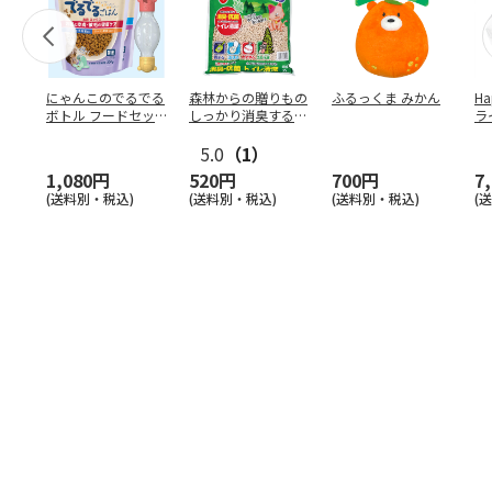
にゃんこのでるでる
森林からの贈りもの
ふるっくま みかん
Ha
ボトル フードセッ
しっかり消臭するひ
ラ
ト
のきの猫砂 7L
ー
5.0
（1）
1,080円
520円
700円
7
(送料別・税込)
(送料別・税込)
(送料別・税込)
(