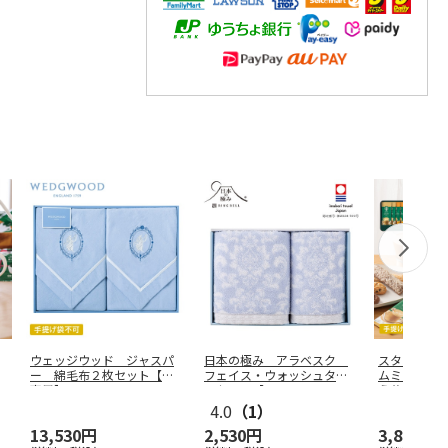
ウェッジウッド ジャスパ
日本の極み アラベスク
スターバッ
ー 綿毛布２枚セット【慶
フェイス・ウォッシュタオ
ムミックス
事用】
ルセット【
…
う苺ラング
4.0
（1）
13,530円
2,530円
3,890円