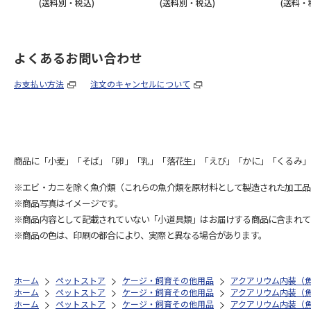
(送料別・税込)
(送料別・税込)
(送料・
よくあるお問い合わせ
お支払い方法
注文のキャンセルについて
商品に「小麦」「そば」「卵」「乳」「落花生」「えび」「かに」「くるみ」
※エビ・カニを除く魚介類（これらの魚介類を原材料として製造された加工品
※商品写真はイメージです。
※商品内容として記載されていない「小道具類」はお届けする商品に含まれて
※商品の色は、印刷の都合により、実際と異なる場合があります。
ホーム
ペットストア
ケージ・飼育その他用品
アクアリウム内装（
ホーム
ペットストア
ケージ・飼育その他用品
アクアリウム内装（
ホーム
ペットストア
ケージ・飼育その他用品
アクアリウム内装（