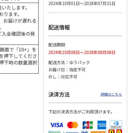
2024年10月01日～2028年07月31日
送いたします。
おります。
、お届けが遅れる
配送情報
。
カムカ
銀のスプーン パウ
ペット線香 虹のか
鈴虫の経木 3枚入
ーン
チ 健康に育つ子ね
なた フルーティフ
はご入金確認後の発
ン型 S
こ用 まぐろ・かつ
ローラルの香り
おに
…
配送期間
120円
590円
100円
画面で「10+」を
2024年10月08日～2028年08月08日
)
(送料別・税込)
(送料別・税込)
(送料別・税込)
を押下してくださ
押下時の数量選択
配送方法
ゆうパック
お届け日
指定不可
のし
対応不可
決済方法
詳細はこちら
下記の決済方法がご利用頂けます。