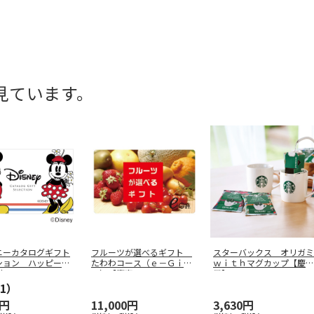
見ています。
ニーカタログギフト
フルーツが選べるギフト
スターバックス オリガミ
ション ハッピー
たわわコース（ｅ－Ｇｉｆ
ｗｉｔｈマグカップ【慶事
（ｅ
…
ｔ）【慶事
…
用】
1）
0円
11,000円
3,630円