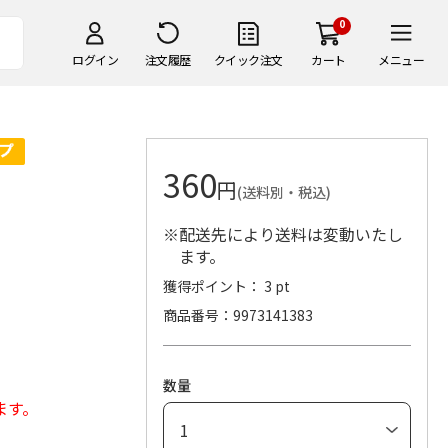
0
ログイン
注文履歴
クイック注文
カート
メニュー
360
円
(送料別・税込)
※配送先により送料は変動いたし
ます。
獲得ポイント： 3 pt
商品番号
9973141383
数量
ます。