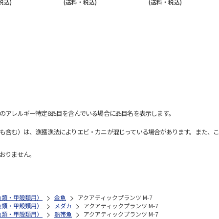
税込)
(送料・税込)
(送料・税込)
のアレルギー特定8品目を含んでいる場合に品目名を表示します。
も含む）は、漁獲漁法によりエビ・カニが混じっている場合があります。また、こ
おりません。
魚類・甲殻類用）
金魚
アクアティックプランツ M-7
魚類・甲殻類用）
メダカ
アクアティックプランツ M-7
魚類・甲殻類用）
熱帯魚
アクアティックプランツ M-7