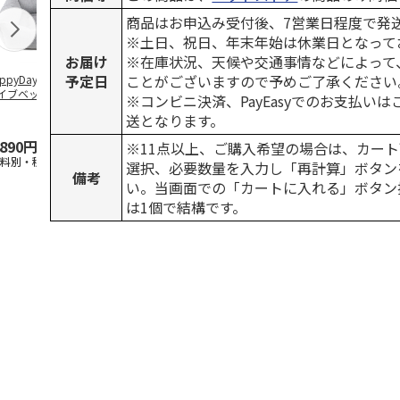
商品はお申込み受付後、7営業日程度で発
※土日、祝日、年末年始は休業日となって
お届け
※在庫状況、天候や交通事情などによって
予定日
ことがございますので予めご了承ください
ppyDays 2wayド
獣医師開発 ニオイ
デオトイレ 飛び散
無添加良品 
イブベッド グレ
をとる砂専用 猫ト
らない消臭・抗菌サ
ムデンタルコ
※コンビニ決済、PayEasyでのお支払い
イレ ナチュラルグ
ンド 4L
ぐるぐるボー
送となります。
レー
…
,890円
1,550円
1,320円
470円
※11点以上、ご購入希望の場合は、カート
送料別・税込)
(送料別・税込)
(送料別・税込)
(送料別・税込
選択、必要数量を入力し「再計算」ボタン
備考
い。当画面での「カートに入れる」ボタン
は1個で結構です。