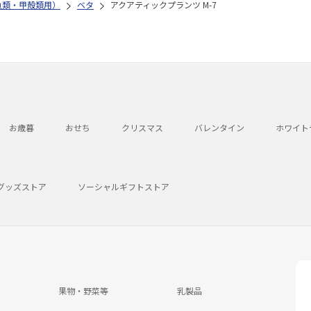
魚類・甲殻類用）
ベタ
アクアティックプランツ M-7
お歳暮
おせち
クリスマス
バレンタイン
ホワイト
グッズストア
ソーシャルギフトストア
果物・野菜等
乳製品