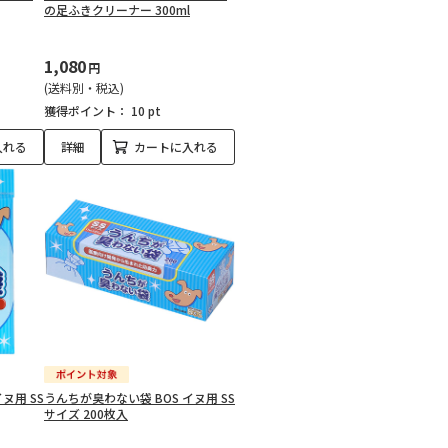
の足ふきクリーナー 300ml
1,080
円
(送料別・税込)
獲得ポイント：
10 pt
入れる
詳細
カートに入れる
ヌ用 SS
うんちが臭わない袋 BOS イヌ用 SS
サイズ 200枚入