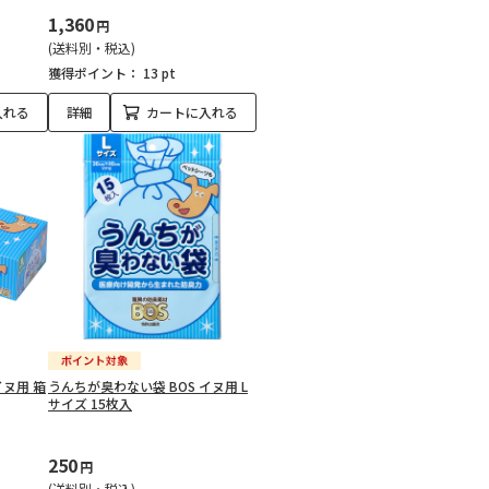
1,360
円
(送料別・税込)
獲得ポイント：
13 pt
入れる
詳細
カートに入れる
イヌ用 箱
うんちが臭わない袋 BOS イヌ用 L
サイズ 15枚入
250
円
(送料別・税込)