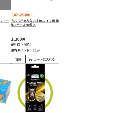
ル リー
うんちが臭わない袋 BOS イヌ用 箱
型 Lサイズ 90枚入
1,260
円
(送料別・税込)
獲得ポイント：
12 pt
詳細
カートに入れる