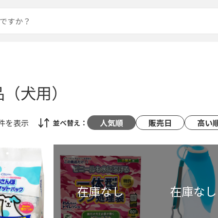
品（犬用）
8件
を表示
人気順
販売日
高い
並べ替え：