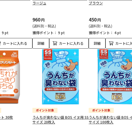
ラージュ
ブラウン
960
450
円
円
(送料別・税込)
(送料別・税込)
：
9 pt
獲得ポイント：
9 pt
獲得ポイント：
4 pt
カートに入れる
詳細
カートに入れる
詳細
カートに
ト 30枚
うんちが臭わない袋 BOS イヌ用 SS
うんちが臭わない袋 BOS イ
サイズ 20枚入
サイズ 100枚入