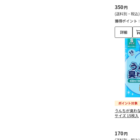
350
円
(送料別・税込)
獲得ポイント
詳細
うんちが臭わない
サイズ 15枚入
170
円
(送料別・税込)