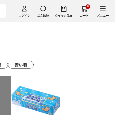
0
ログイン
注文履歴
クイック注文
カート
メニュー
順
安い順