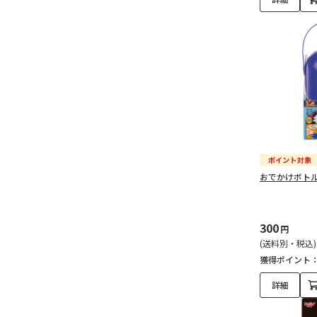
おでかけボトル
300
円
(送料別・税込)
獲得ポイント
詳細