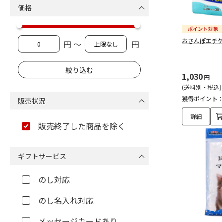
価格
おさんぽエチケ
円 ～
円
1,030
円
(送料別・税込)
獲得ポイント
販売状況
詳細
販売終了した商品を除く
ギフトサービス
のし対応
のし名入れ対応
メッセージカードあり