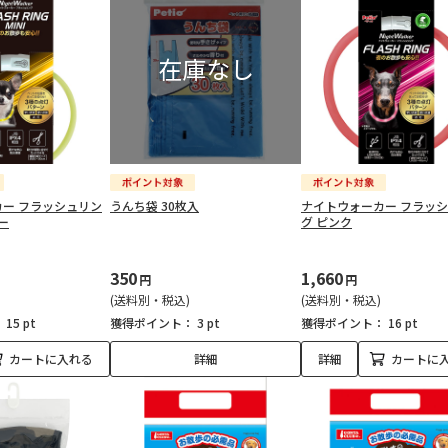
ー フラッシュリン
うんち袋 30枚入
ナイトウォーカー フラッ
ー
グ ピンク
350
1,660
円
円
(送料別・税込)
(送料別・税込)
：
15 pt
獲得ポイント：
3 pt
獲得ポイント：
16 pt
カートに入れる
詳細
詳細
カートに