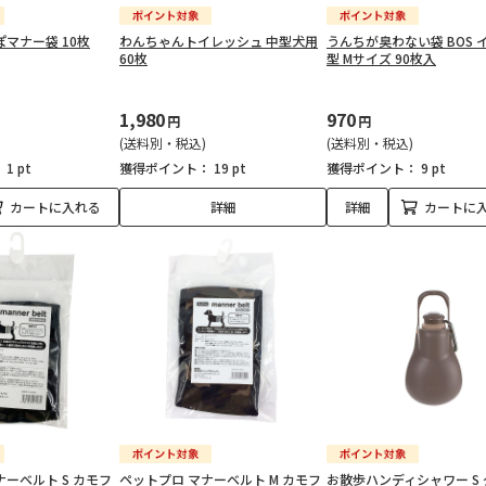
ぽマナー袋 10枚
わんちゃんトイレッシュ 中型犬用
うんちが臭わない袋 BOS 
60枚
型 Mサイズ 90枚入
1,980
970
円
円
(送料別・税込)
(送料別・税込)
：
1 pt
獲得ポイント：
19 pt
獲得ポイント：
9 pt
カートに入れる
詳細
詳細
カートに
ナーベルト S カモフ
ペットプロ マナーベルト M カモフ
お散歩ハンディシャワー S