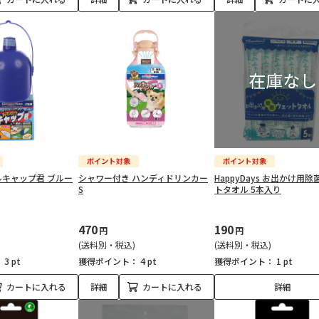
キャップ君 ブルー
シャワー付き ハンディドリンカー
HappyDays お出かけ用
S
トタオル 5本入り
470
190
円
円
(送料別・税込)
(送料別・税込)
：
3 pt
獲得ポイント：
4 pt
獲得ポイント：
1 pt
カートに入れる
詳細
カートに入れる
詳細