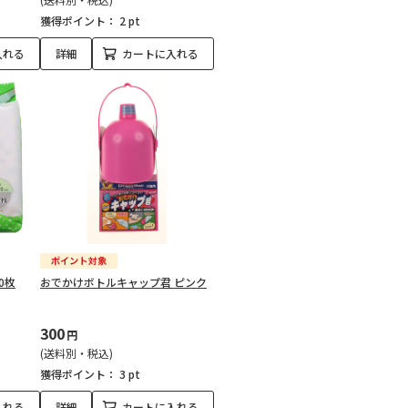
獲得ポイント：
2 pt
入れる
詳細
カートに入れる
0枚
おでかけボトルキャップ君 ピンク
300
円
(送料別・税込)
獲得ポイント：
3 pt
入れる
詳細
カートに入れる