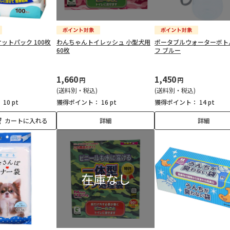
ットパック 100枚
わんちゃんトイレッシュ 小型犬用
ポータブルウォーターボト
60枚
フ ブルー
1,660
1,450
円
円
(送料別・税込)
(送料別・税込)
：
10 pt
獲得ポイント：
16 pt
獲得ポイント：
14 pt
カートに入れる
詳細
詳細