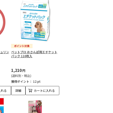
シュリン
ペットプロ おさんぽ用エチケット
パック 110枚入
1,210
円
(送料別・税込)
獲得ポイント：
12 pt
入れる
詳細
カートに入れる