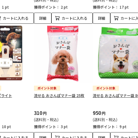
：
1 pt
獲得ポイント：
2 pt
獲得ポイント：
17 pt
カートに入れる
詳細
カートに入れる
詳細
カートに
ぽライト
流せる おさんぽマナー袋 25枚
流せる おさんぽマナー袋 8
310
950
円
円
(送料別・税込)
(送料別・税込)
：
10 pt
獲得ポイント：
3 pt
獲得ポイント：
9 pt
カートに入れる
詳細
カートに入れる
詳細
カートに