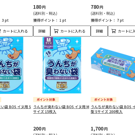
180
780
円
円
(送料別・税込)
(送料別・税込)
：
3 pt
獲得ポイント：
1 pt
獲得ポイント：
7 pt
カートに入れる
詳細
カートに入れる
詳細
カートに
袋 BOS イヌ用 S
うんちが臭わない袋 BOS イヌ用 M
うんちが臭わない袋 BOS 
サイズ 15枚入
型 Sサイズ 200枚入
200
1,700
円
円
(送料別・税込)
(送料別・税込)