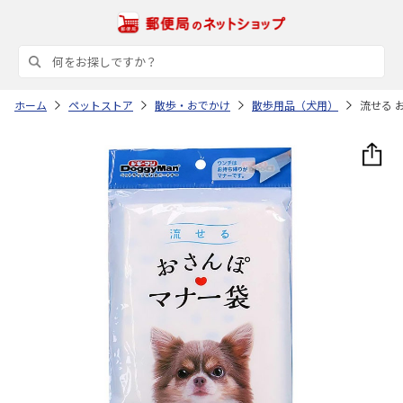
ホーム
ペットストア
散歩・おでかけ
散歩用品（犬用）
流せる 