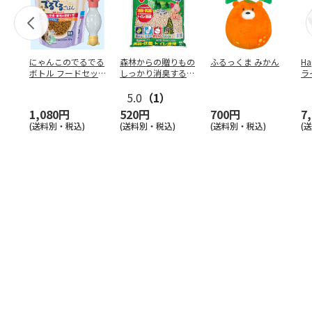
にゃんこのでるでる
森林からの贈りもの
ふるっくま みかん
Ha
ボトル フードセッ
しっかり消臭するひ
ラ
ト
のきの猫砂 7L
ー
5.0
（1）
1,080円
520円
700円
7
(送料別・税込)
(送料別・税込)
(送料別・税込)
(