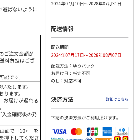
2024年07月10日～2028年07月31日
で遊ばないように
配送情報
カムカ
銀のスプーン パウ
ペット線香 虹のか
鈴虫の経木 3枚入
ーン
チ 健康に育つ子ね
なた フルーティフ
ン型 S
こ用 まぐろ・かつ
ローラルの香り
おに
…
配送期間
120円
590円
100円
のご注文金額が
2024年07月17日～2028年08月07日
)
(送料別・税込)
(送料別・税込)
(送料別・税込)
の送料負担はござ
配送方法
ゆうパック
お届け日
指定不可
可能です。
のし
対応不可
送いたします。
おります。
決済方法
詳細はこちら
、お届けが遅れる
。
はご入金確認後の発
下記の決済方法がご利用頂けます。
画面で「10+」を
を押下してくださ