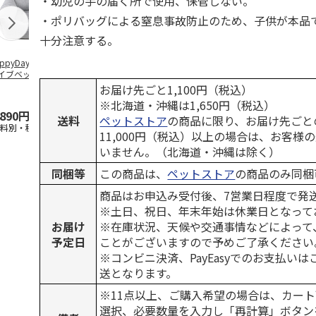
・幼児の手の届く所で使用、保管しない。
・ポリバッグによる窒息事故防止のため、子供が本品
十分注意する。
ppyDays 2wayド
獣医師開発 ニオイ
デオトイレ 飛び散
無添加良品 
イブベッド グレ
をとる砂専用 猫ト
らない消臭・抗菌サ
ムデンタルコ
イレ ナチュラルグ
ンド 4L
ぐるぐるボー
お届け先ごと1,100円（税込）
レー
…
※北海道・沖縄は1,650円（税込）
,890円
1,550円
1,320円
470円
送料
ペットストア
の商品に限り、お届け先ごと
送料別・税込)
(送料別・税込)
(送料別・税込)
(送料別・税込
11,000円（税込）以上の場合は、お客様
いません。（北海道・沖縄は除く）
同梱等
この商品は、
ペットストア
の商品のみ同梱
商品はお申込み受付後、7営業日程度で発
※土日、祝日、年末年始は休業日となって
お届け
※在庫状況、天候や交通事情などによって
予定日
ことがございますので予めご了承ください
※コンビニ決済、PayEasyでのお支払い
送となります。
※11点以上、ご購入希望の場合は、カート
選択、必要数量を入力し「再計算」ボタン