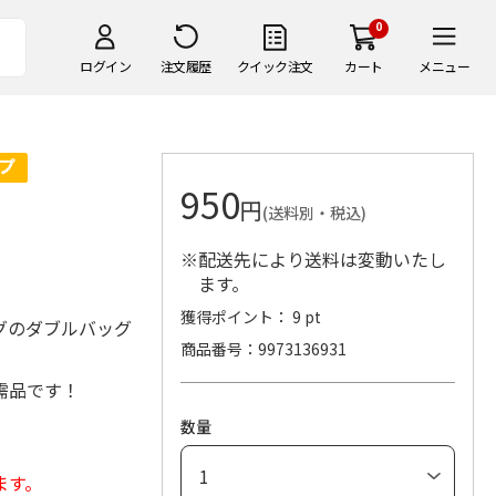
0
ログイン
注文履歴
クイック注文
カート
メニュー
950
円
(送料別・税込)
※配送先により送料は変動いたし
ます。
獲得ポイント： 9 pt
グのダブルバッグ
商品番号
9973136931
需品です！
数量
ます。