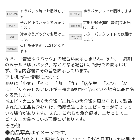
ゆうパック等でお届けしま
ゆうパケットでお届けします
す
チルドゆうパックでお届け
定形外郵便(簡易書留)でお届
します
けします
冷凍ゆうパックでお届けし
レターパックライトでお届け
ます。
します
佐川急便でのお届けとなり
ます
なお、「普通ゆうパック」の場合は表示しません。また、「夏期
のみチルドゆうパック」などとなる場合は、記号での表示はせ
ず、商品内容欄にその旨を表示しています。
アレルギー情報について
商品に「小麦」「そば」「卵」「乳」「落花生」「えび」「か
に」「くるみ」のアレルギー特定8品目を含んでいる場合に品目名
を表示します。
※エビ・カニを除く魚介類（これらの魚介類を原材料として製造
された加工品も含む）は、漁獲漁法によりエビ・カニが混じって
いる場合があります。 また、これらの魚介類は、エサとしてエ
ビ・カニを食べている可能性があります。
その他
商品写真はイメージです。
商品内容として記載されていない「小道具類」はお届け