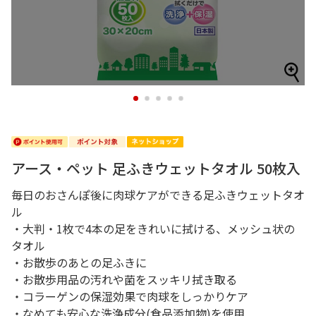
1
2
3
4
5
アース・ペット 足ふきウェットタオル 50枚入
毎日のおさんぽ後に肉球ケアができる足ふきウェットタオ
ル
・大判・1枚で4本の足をきれいに拭ける、メッシュ状の
タオル
・お散歩のあとの足ふきに
・お散歩用品の汚れや菌をスッキリ拭き取る
・コラーゲンの保湿効果で肉球をしっかりケア
・なめても安心な洗浄成分(食品添加物)を使用