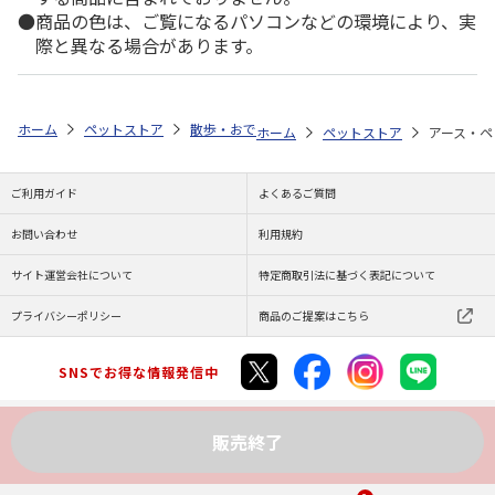
商品の色は、ご覧になるパソコンなどの環境により、実
際と異なる場合があります。
ホーム
ペットストア
散歩・おでかけ
散歩用品（犬用）
アース・
ホーム
ペットストア
アース・ペ
ご利用ガイド
よくあるご質問
お問い合わせ
利用規約
サイト運営会社について
特定商取引法に基づく表記について
プライバシーポリシー
商品のご提案はこちら
SNSでお得な情報発信中
販売終了
Copyright (C) JAPAN POST Co.,Ltd. All Rights Reserved.