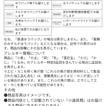
ゆうパック等でお届けしま
ゆうパケットでお届けします
す
チルドゆうパックでお届け
定形外郵便(簡易書留)でお届
します
けします
冷凍ゆうパックでお届けし
レターパックライトでお届け
ます。
します
佐川急便でのお届けとなり
ます
なお、「普通ゆうパック」の場合は表示しません。また、「夏期
のみチルドゆうパック」などとなる場合は、記号での表示はせ
ず、商品内容欄にその旨を表示しています。
アレルギー情報について
商品に「小麦」「そば」「卵」「乳」「落花生」「えび」「か
に」「くるみ」のアレルギー特定8品目を含んでいる場合に品目名
を表示します。
※エビ・カニを除く魚介類（これらの魚介類を原材料として製造
された加工品も含む）は、漁獲漁法によりエビ・カニが混じって
いる場合があります。 また、これらの魚介類は、エサとしてエ
ビ・カニを食べている可能性があります。
その他
商品写真はイメージです。
商品内容として記載されていない「小道具類」はお届け
する商品に含まれておりません。