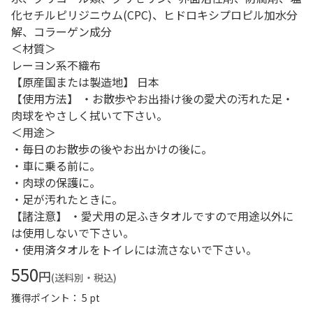
化セチルピリジニウム(CPC)、ヒドロキシプロピル加水分
解、コラーゲン成分
＜材質＞
レーヨン系不織布
【原産国または製造地】 日本
【使用方法】 ・お散歩やお出掛け後の愛犬の汚れた足・
肉球をやさしく拭いて下さい。
＜用途＞
・毎日のお散歩の後やお出かけの後に。
・車に乗る前に。
・肉球の保護に。
・足が汚れたときに。
【諸注意】 ・愛犬用の足ふきタオルですので用途以外に
は使用しないで下さい。
・使用済タオルをトイレには流さないで下さい。
550
円
(送料別・税込)
獲得ポイント： 5 pt