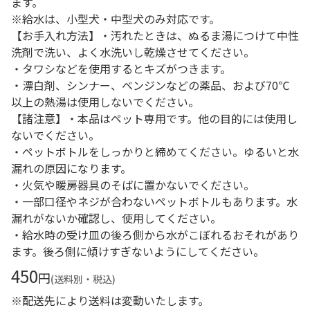
ます。
※給水は、小型犬・中型犬のみ対応です。
【お手入れ方法】・汚れたときは、ぬるま湯につけて中性
洗剤で洗い、よく水洗いし乾燥させてください。
・タワシなどを使用するとキズがつきます。
・漂白剤、シンナー、ベンジンなどの薬品、および70℃
以上の熱湯は使用しないでください。
【諸注意】・本品はペット専用です。他の目的には使用し
ないでください。
・ペットボトルをしっかりと締めてください。ゆるいと水
漏れの原因になります。
・火気や暖房器具のそばに置かないでください。
・一部口径やネジが合わないペットボトルもあります。水
漏れがないか確認し、使用してください。
・給水時の受け皿の後ろ側から水がこぼれるおそれがあり
ます。後ろ側に傾けすぎないようにしてください。
450
円
(送料別・税込)
※配送先により送料は変動いたします。