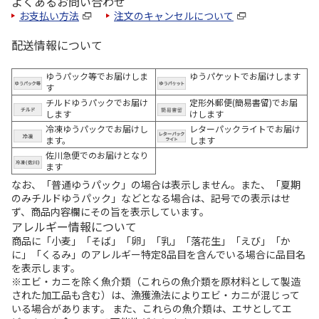
よくあるお問い合わせ
お支払い方法
注文のキャンセルについて
配送情報について
ゆうパック等でお届けしま
ゆうパケットでお届けします
す
チルドゆうパックでお届け
定形外郵便(簡易書留)でお届
します
けします
冷凍ゆうパックでお届けし
レターパックライトでお届け
ます。
します
佐川急便でのお届けとなり
ます
なお、「普通ゆうパック」の場合は表示しません。また、「夏期
のみチルドゆうパック」などとなる場合は、記号での表示はせ
ず、商品内容欄にその旨を表示しています。
アレルギー情報について
商品に「小麦」「そば」「卵」「乳」「落花生」「えび」「か
に」「くるみ」のアレルギー特定8品目を含んでいる場合に品目名
を表示します。
※エビ・カニを除く魚介類（これらの魚介類を原材料として製造
された加工品も含む）は、漁獲漁法によりエビ・カニが混じって
いる場合があります。 また、これらの魚介類は、エサとしてエ