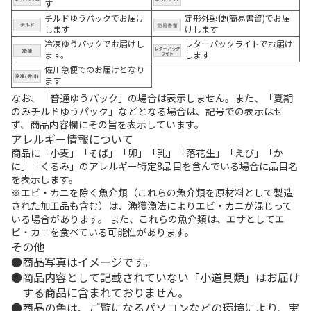
す
チルドゆうパックでお届け
定形外郵便(簡易書留)でお届
します
けします
冷凍ゆうパックでお届けし
レターパックライトでお届け
ます。
します
佐川急便でのお届けとなり
ます
なお、「普通ゆうパック」の場合は表示しません。また、「夏期
のみチルドゆうパック」などとなる場合は、記号での表示はせ
ず、商品内容欄にその旨を表示しています。
アレルギー情報について
商品に「小麦」「そば」「卵」「乳」「落花生」「えび」「か
に」「くるみ」のアレルギー特定8品目を含んでいる場合に品目名
を表示します。
※エビ・カニを除く魚介類（これらの魚介類を原材料として製造
された加工品も含む）は、漁獲漁法によりエビ・カニが混じって
いる場合があります。 また、これらの魚介類は、エサとしてエ
ビ・カニを食べている可能性があります。
その他
商品写真はイメージです。
商品内容として記載されていない「小道具類」はお届け
する商品に含まれておりません。
商品の色は、ご覧になるパソコンなどの環境により、実