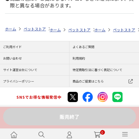
際と異なる場合があります。
ホーム
ペットストア
ケージ・飼育その他用品
餌やり・水やり用品（
ホーム
ペットストア
ホーム
ケージ・飼育その他用品
ペットストア
ご利用ガイド
よくあるご質問
お問い合わせ
利用規約
サイト運営会社について
特定商取引法に基づく表記について
プライバシーポリシー
商品のご提案はこちら
SNSでお得な情報発信中
販売終了
Copyright (C) JAPAN POST Co.,Ltd. All Rights Reserved.
0