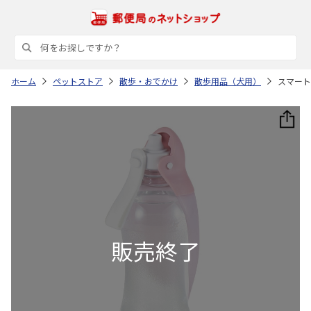
ホーム
ペットストア
散歩・おでかけ
散歩用品（犬用）
スマート