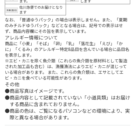
ます。
します
佐川急便でのお届けとなり
ます
なお、「普通ゆうパック」の場合は表示しません。また、「夏期
のみチルドゆうパック」などとなる場合は、記号での表示はせ
ず、商品内容欄にその旨を表示しています。
アレルギー情報について
商品に「小麦」「そば」「卵」「乳」「落花生」「えび」「か
に」「くるみ」のアレルギー特定8品目を含んでいる場合に品目名
を表示します。
※エビ・カニを除く魚介類（これらの魚介類を原材料として製造
された加工品も含む）は、漁獲漁法によりエビ・カニが混じって
いる場合があります。 また、これらの魚介類は、エサとしてエ
ビ・カニを食べている可能性があります。
その他
商品写真はイメージです。
商品内容として記載されていない「小道具類」はお届け
する商品に含まれておりません。
商品の色は、ご覧になるパソコンなどの環境により、実
際と異なる場合があります。