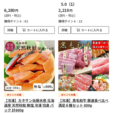
5.0
（1）
6,280
2,210
円
円
(送料・税込)
(送料・税込)
獲得ポイント :
62
獲得ポイント :
22
詳細
カートに入れる
詳細
カートに入れる
【冷凍】カネサン佐藤水産 北海
【冷凍】黒毛和牛 厳選食べ比べ
道産 天然秋鮭 無塩 冷凍 切身 パ
満足６種セット 800g
ック 計600g