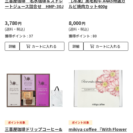
三喜屋珈琲 名水珈琲＆ストレ
【冷凍】黒毛和牛 A4A5特選カ
ートジュース詰合せ HMP-30J
ルビ焼肉カット400g
3,780
8,000
円
円
(送料・税込)
(送料・税込)
獲得ポイント :
37
獲得ポイント :
80
詳細
カートに入れる
詳細
カートに入れる
三喜屋珈琲ドリップコーヒー&
mikiya coffee 『With Flower