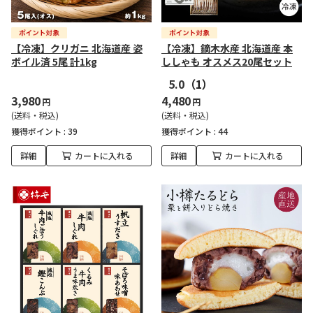
【冷凍】クリガニ 北海道産 姿
【冷凍】鏑木水産 北海道産 本
ボイル済 5尾 計1kg
ししゃも オスメス20尾セット
5.0
（1）
3,980
4,480
円
円
(送料・税込)
(送料・税込)
獲得ポイント :
39
獲得ポイント :
44
詳細
カートに入れる
詳細
カートに入れる