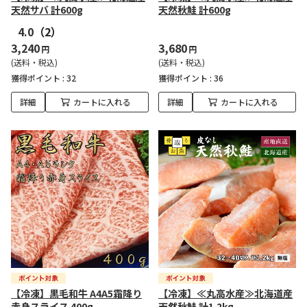
天然サバ 計600g
天然秋鮭 計600g
4.0
（2）
3,240
3,680
円
円
(送料・税込)
(送料・税込)
獲得ポイント :
32
獲得ポイント :
36
詳細
カートに入れる
詳細
カートに入れる
【冷凍】黒毛和牛 A4A5霜降り
【冷凍】≪丸高水産≫北海道産
赤身スライス 400g
天然秋鮭 計1.2kg