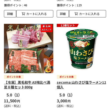
獲得ポイント :
46
獲得ポイント :
129
詳細
カートに入れる
詳細
カートに入れる
【冷凍】黒毛和牛 A5味比べ満
secoma 山わさび塩ラーメン12
足８種セット800g
個入
5.0
（1）
5.0
（1）
11,500
3,000
円
円
(送料・税込)
(送料・税込)