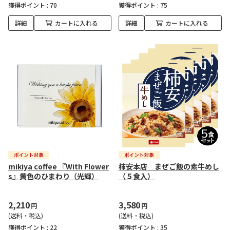
獲得ポイント :
70
獲得ポイント :
75
詳細
カートに入れる
詳細
カートに入れる
mikiya coffee 『With Flower
柿安本店 まぜご飯の素牛めし
s』黄色のひまわり（光輝）
（５食入）
2,210
3,580
円
円
(送料・税込)
(送料・税込)
獲得ポイント :
22
獲得ポイント :
35