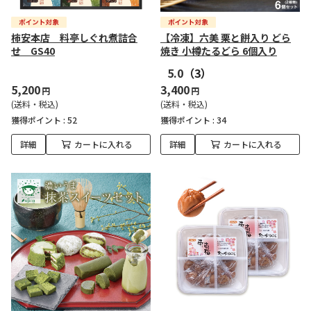
柿安本店 料亭しぐれ煮詰合
【冷凍】六美 栗と餅入り どら
せ GS40
焼き 小樽たるどら 6個入り
5.0
（3）
5,200
3,400
円
円
(送料・税込)
(送料・税込)
獲得ポイント :
52
獲得ポイント :
34
詳細
カートに入れる
詳細
カートに入れる