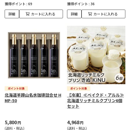
獲得ポイント :
69
獲得ポイント :
36
詳細
カートに入れる
詳細
カートに入れる
北海道羊蹄山名水珈琲詰合せ H
【冷凍】≪ベイクド・アルル≫
MP-50
北海道リッチミルクプリン6個
セット
5,800
4,968
円
円
(送料・税込)
(送料・税込)