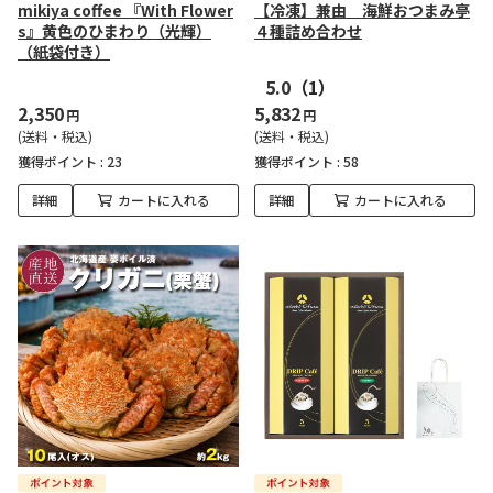
mikiya coffee 『With Flower
【冷凍】兼由 海鮮おつまみ亭
s』黄色のひまわり（光輝）
４種詰め合わせ
（紙袋付き）
5.0
（1）
2,350
5,832
円
円
(送料・税込)
(送料・税込)
獲得ポイント :
23
獲得ポイント :
58
詳細
カートに入れる
詳細
カートに入れる