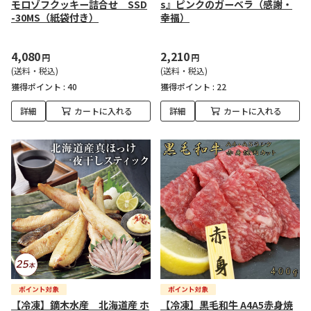
モロゾフクッキー詰合せ SSD
s』ピンクのガーベラ（感謝・
-30MS（紙袋付き）
幸福）
4,080
2,210
円
円
(送料・税込)
(送料・税込)
獲得ポイント :
40
獲得ポイント :
22
詳細
カートに入れる
詳細
カートに入れる
【冷凍】鏑木水産 北海道産 ホ
【冷凍】黒毛和牛 A4A5赤身焼