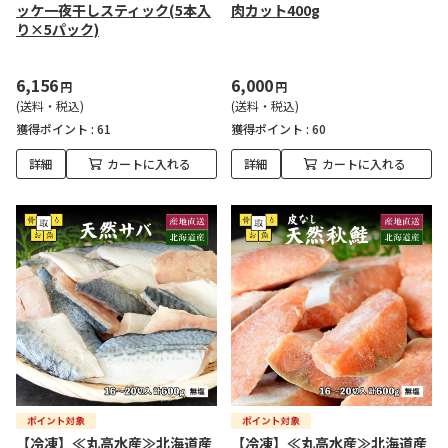
ッケ一夜干しスティック(5本入
肉カット400g
り×5パック)
6,156
6,000
円
円
(送料・税込)
(送料・税込)
獲得ポイント :
61
獲得ポイント :
60
詳細
カートに入れる
詳細
カートに入れる
【冷凍】≪丸高水産≫北海道産
【冷凍】≪丸高水産≫北海道産