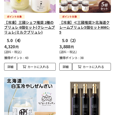
【冷凍】三國シェフ推奨 2種の
【冷凍】≪三國推奨≫北海道ク
ブリュレ 6個セット(クレームブ
レームブリュレ5個セットMMC-
リュレ/ミルクブリュレ)
5
5.0
（4）
5.0
（2）
4,320
3,888
円
円
(送料・税込)
(送料・税込)
獲得ポイント :
43
獲得ポイント :
38
詳細
カートに入れる
詳細
カートに入れる