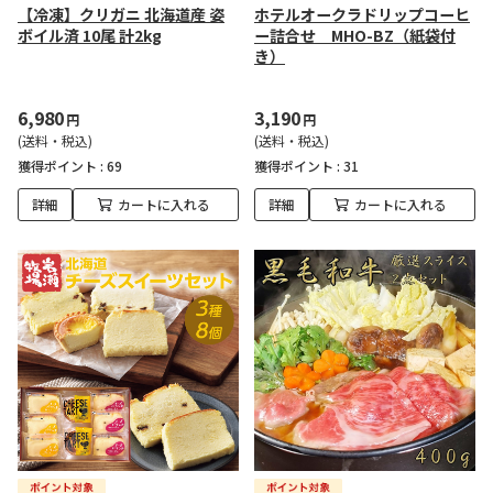
【冷凍】クリガニ 北海道産 姿
ホテルオークラドリップコーヒ
ボイル済 10尾 計2kg
ー詰合せ MHO-BZ（紙袋付
き）
6,980
3,190
円
円
(送料・税込)
(送料・税込)
獲得ポイント :
69
獲得ポイント :
31
詳細
カートに入れる
詳細
カートに入れる