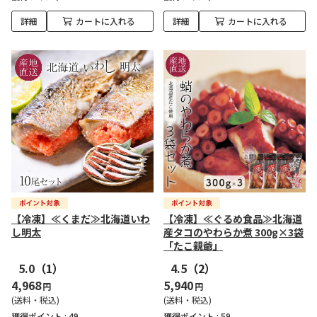
詳細
カートに入れる
詳細
カートに入れる
【冷凍】≪くまだ≫北海道いわ
【冷凍】≪ぐるめ食品≫北海道
し明太
産タコのやわらか煮 300g×3袋
「たこ親爺」
5.0
（1）
4.5
（2）
4,968
5,940
円
円
(送料・税込)
(送料・税込)
獲得ポイント :
49
獲得ポイント :
59