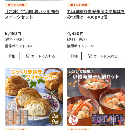
【冷凍】宇治園 濃いうま 抹茶
丸山農園監修 紀州産南高梅はち
スイーツセット
みつ漬け 430g×2個
6,480
4,320
円
円
(送料・税込)
(送料・税込)
獲得ポイント :
64
獲得ポイント :
43
詳細
カートに入れる
詳細
カートに入れる