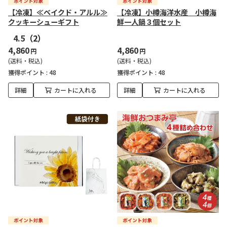
【冷凍】≪ベイクド・アルル≫
【冷凍】小樽海洋水産 小樽海
クッキーシューギフト
鮮一人鍋３個セット
4.5
（2）
4,860
4,860
円
円
(送料・税込)
(送料・税込)
獲得ポイント :
48
獲得ポイント :
48
詳細
カートに入れる
詳細
カートに入れる