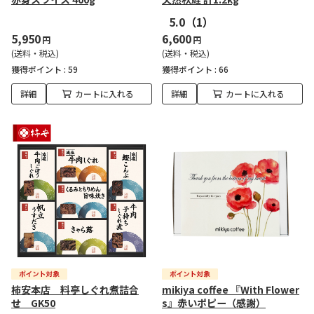
5.0
（1）
5,950
6,600
円
円
(送料・税込)
(送料・税込)
獲得ポイント :
59
獲得ポイント :
66
詳細
カートに入れる
詳細
カートに入れる
柿安本店 料亭しぐれ煮詰合
mikiya coffee 『With Flower
せ GK50
s』赤いポピー（感謝）