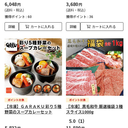
6,048
3,680
円
円
(送料・税込)
(送料・税込)
獲得ポイント :
60
獲得ポイント :
36
詳細
カートに入れる
詳細
カートに入れる
【冷凍】ＧＡＲＡＫＵ 彩り５種
【冷凍】黒毛和牛 厳選福袋３種
野菜のスープカレーセット
スライス1000g
5.0
（1）
5,832
11,500