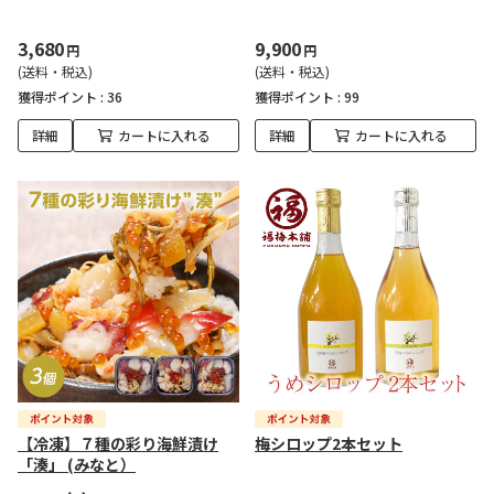
3,680
9,900
円
円
(送料・税込)
(送料・税込)
獲得ポイント :
36
獲得ポイント :
99
詳細
カートに入れる
詳細
カートに入れる
【冷凍】７種の彩り海鮮漬け
梅シロップ2本セット
「湊」 (みなと）