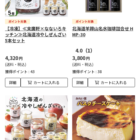
【冷凍】≪末廣軒×なないろキ
北海道羊蹄山名水珈琲詰合せ H
ッチン≫北海道冷やしぜんざい
MP-30
5本セット
4.0
（1）
4,320
3,800
円
円
(送料・税込)
(送料・税込)
獲得ポイント :
43
獲得ポイント :
38
詳細
カートに入れる
詳細
カートに入れる