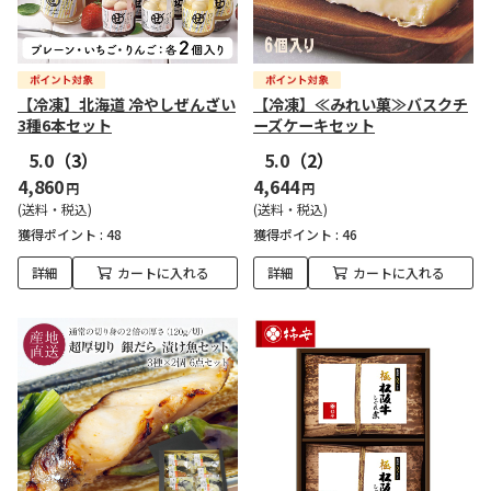
【冷凍】北海道 冷やしぜんざい
【冷凍】≪みれい菓≫バスクチ
3種6本セット
ーズケーキセット
5.0
（3）
5.0
（2）
4,860
4,644
円
円
(送料・税込)
(送料・税込)
獲得ポイント :
48
獲得ポイント :
46
詳細
カートに入れる
詳細
カートに入れる