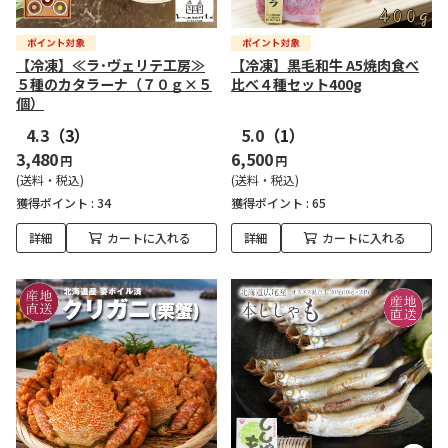
【冷凍】≪ラ･ヴェリテ工房≫
【冷凍】黒毛和牛 A5焼肉食べ
５種のカタラーナ（７０ｇ×５
比べ４種セット400g
個）
4.3
（3）
5.0
（1）
3,480
6,500
円
円
(送料・税込)
(送料・税込)
獲得ポイント :
34
獲得ポイント :
65
詳細
カートに入れる
詳細
カートに入れる