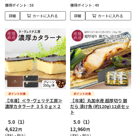
獲得ポイント :
58
獲得ポイント :
49
詳細
カートに入れる
詳細
カートに入れる
【冷凍】≪ラ･ヴェリテ工房≫
【冷凍】丸加水産 超厚切り 銀
濃厚カタラーナ ３５０ｇ×２
だら 漬け魚 (約120g) 12点セッ
ト
5.0
（1）
5.0
（1）
4,622
12,960
円
円
(送料・税込)
(送料・税込)