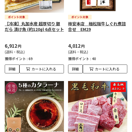
【冷凍】丸加水産 超厚切り 銀
柿安本店 極松阪牛しぐれ煮詰
だら 漬け魚 (約120g) 6点セット
合せ EM29
6,912
4,012
円
円
(送料・税込)
(送料・税込)
獲得ポイント :
69
獲得ポイント :
40
詳細
カートに入れる
詳細
カートに入れる