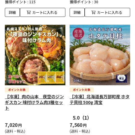
獲得ポイント :
115
獲得ポイント :
30
詳細
カートに入れる
詳細
カートに入れる
【冷凍】肉の山本 夜空のジン
【冷凍】北海道長万部町産 ホタ
ギスカン 味付けラム肉3種セッ
テ貝柱 500g 湾宝
ト
5.0
（1）
7,020
7,560
円
円
(送料・税込)
(送料・税込)