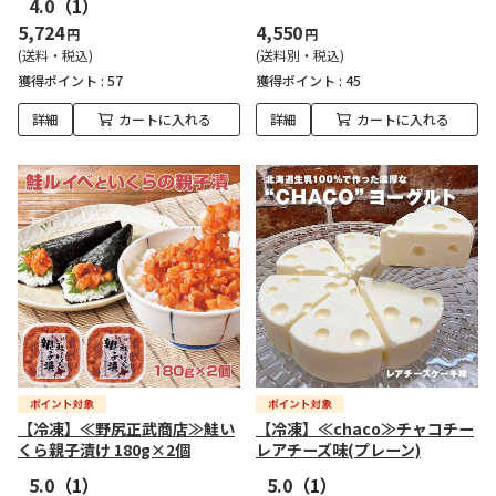
4.0
（1）
5,724
4,550
円
円
(送料・税込)
(送料別・税込)
獲得ポイント :
57
獲得ポイント :
45
詳細
カートに入れる
詳細
カートに入れる
【冷凍】≪野尻正武商店≫鮭い
【冷凍】≪chaco≫チャコチー
くら親子漬け 180g×2個
レアチーズ味(プレーン)
5.0
（1）
5.0
（1）