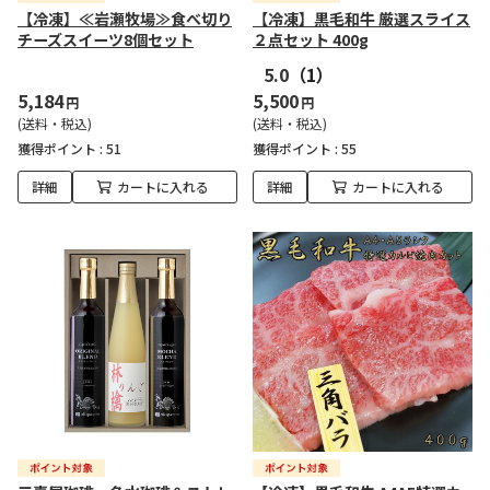
【冷凍】≪岩瀬牧場≫食べ切り
【冷凍】黒毛和牛 厳選スライス
チーズスイーツ8個セット
２点セット 400g
5.0
（1）
5,184
5,500
円
円
(送料・税込)
(送料・税込)
獲得ポイント :
51
獲得ポイント :
55
詳細
カートに入れる
詳細
カートに入れる