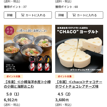
(送料・税込)
(送料・税込)
獲得ポイント :
37
獲得ポイント :
68
詳細
カートに入れる
詳細
カートに入れる
【冷凍】≪小樽海洋水産≫小樽
【冷凍】≪chaco≫チャコチー
の小鍋と海鮮おこわ
ホワイトチョコレアチーズ味
5.0
（1）
4.5
（2）
6,912
3,680
円
円
(送料・税込)
(送料・税込)