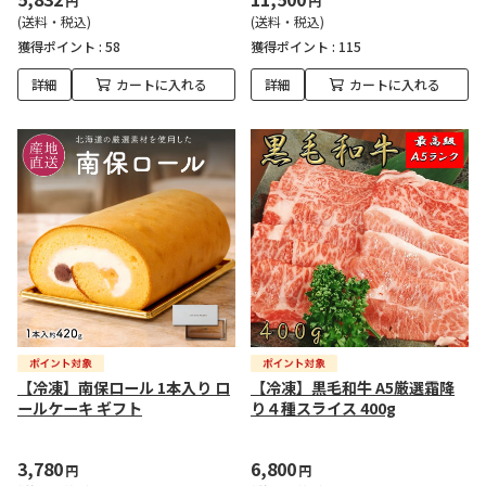
円
円
(送料・税込)
(送料・税込)
獲得ポイント :
58
獲得ポイント :
115
詳細
カートに入れる
詳細
カートに入れる
【冷凍】南保ロール 1本入り ロ
【冷凍】黒毛和牛 A5厳選霜降
ールケーキ ギフト
り４種スライス 400g
3,780
6,800
円
円