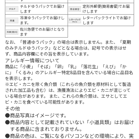
チルドゆうパックでお届け
定形外郵便(簡易書留)でお届
します
けします
冷凍ゆうパックでお届けし
レターパックライトでお届け
ます。
します
佐川急便でのお届けとなり
ます
なお、「普通ゆうパック」の場合は表示しません。また、「夏期
のみチルドゆうパック」などとなる場合は、記号での表示はせ
ず、商品内容欄にその旨を表示しています。
アレルギー情報について
商品に「小麦」「そば」「卵」「乳」「落花生」「えび」「か
に」「くるみ」のアレルギー特定8品目を含んでいる場合に品目名
を表示します。
※エビ・カニを除く魚介類（これらの魚介類を原材料として製造
された加工品も含む）は、漁獲漁法によりエビ・カニが混じって
いる場合があります。 また、これらの魚介類は、エサとしてエ
ビ・カニを食べている可能性があります。
その他
商品写真はイメージです。
商品内容として記載されていない「小道具類」はお届け
する商品に含まれておりません。
商品の色は、ご覧になるパソコンなどの環境により、実