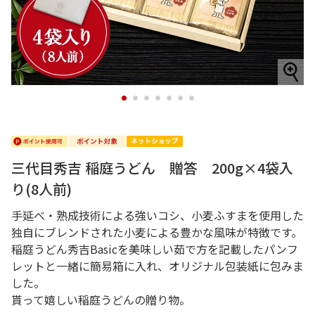
1
2
3
4
5
6
7
三代目秀吉 稲庭うどん 贈答 200g×4袋入
り(8人前)
手延べ・熟成技術による強いコシ、小麦ふすまを使用した
独自にブレンドされた小麦による豊かな風味が特徴です。
稲庭うどん秀吉Basicを美味しい茹で方を記載したパンフ
レットと一緒に簡易箱に入れ、オリジナル包装紙に包みま
した。
貰って嬉しい稲庭うどんの贈り物。