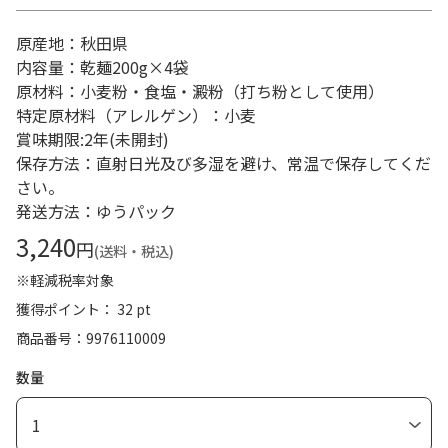
原産地：秋田県
内容量：乾麺200g×4袋
原材料：小麦粉・食塩・澱粉（打ち粉として使用）
特定原材料（アレルゲン）：小麦
賞味期限:2年(未開封)
保存方法：直射日光及び多湿を避け、常温で保存してくだ
さい。
発送方法：ゆうパック
3,240
円
(送料・税込)
※軽減税率対象
獲得ポイント： 32 pt
商品番号
9976110009
数量
1