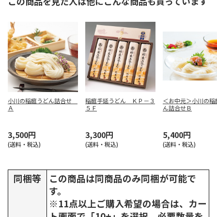
この商品を見た人は他にこんな商品も買っています
小川の稲庭うどん詰合せ
稲庭手延うどん ＫＰ－３
＜お中元＞小川の稲
Ａ
５Ｆ
ん詰合せＢ
3,500円
3,300円
5,400円
(送料・税込)
(送料・税込)
(送料・税込)
同梱等
この商品は同商品のみ同梱が可能で
す。
※11点以上ご購入希望の場合は、カー
ト画面で「10+」を選択、必要数量を