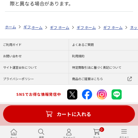
際と異なる場合があります。
ホーム
ギフトストア
帰省で贈りたいお土産特集
カテゴリから探す
ホーム
ギフトストア
ホーム
ギフトストア
帰省で贈りたいお土産特集
ホーム
ギフト通販
帰省で贈りたいお
ホーム
グル
ネッ
シ
ご利用ガイド
よくあるご質問
お問い合わせ
利用規約
サイト運営会社について
特定商取引法に基づく表記について
プライバシーポリシー
商品のご提案はこちら
SNSでお得な情報発信中
カートに入れる
Copyright (C) JAPAN POST Co.,Ltd. All Rights Reserved.
0