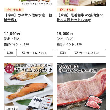
【冷凍】カネサン佐藤水産 旨
【冷凍】黒毛和牛 A5焼肉食べ
蟹合戦T
比べ４種セット1200g
14,040
19,000
円
円
(送料・税込)
(送料・税込)
獲得ポイント :
140
獲得ポイント :
190
詳細
カートに入れる
詳細
カートに入れる