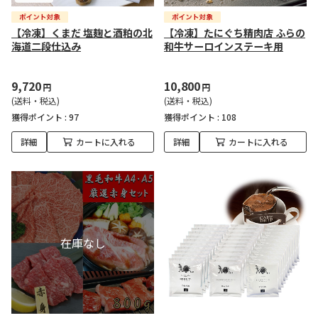
【冷凍】くまだ 塩麹と酒粕の北
【冷凍】たにぐち精肉店 ふらの
海道二段仕込み
和牛サーロインステーキ用
9,720
10,800
円
円
(送料・税込)
(送料・税込)
獲得ポイント :
97
獲得ポイント :
108
詳細
カートに入れる
詳細
カートに入れる