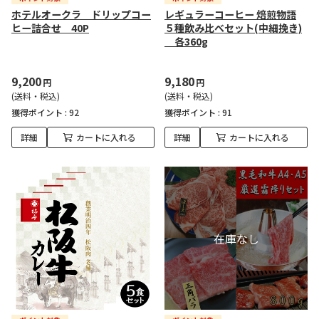
ホテルオークラ ドリップコー
レギュラーコーヒー 焙煎物語
ヒー詰合せ 40P
５種飲み比べセット(中細挽き)
各360g
9,200
9,180
円
円
(送料・税込)
(送料・税込)
獲得ポイント :
92
獲得ポイント :
91
詳細
カートに入れる
詳細
カートに入れる