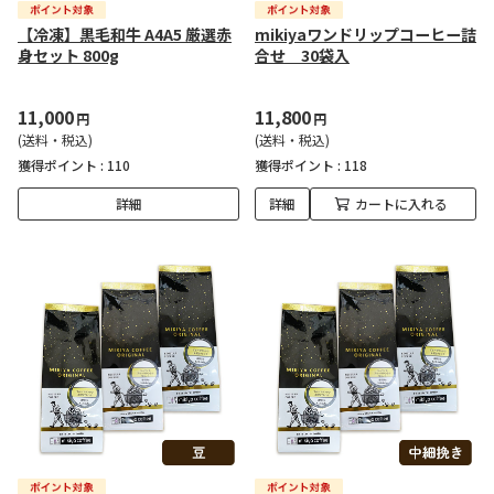
【冷凍】黒毛和牛 A4A5 厳選赤
mikiyaワンドリップコーヒー詰
身セット 800g
合せ 30袋入
11,000
11,800
円
円
(送料・税込)
(送料・税込)
獲得ポイント :
110
獲得ポイント :
118
詳細
詳細
カートに入れる