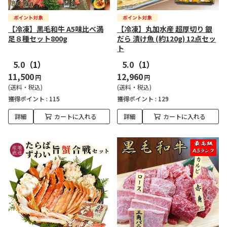
【冷凍】黒毛和牛 A5味比べ満
【冷凍】丸加水産 超厚切り 銀
足８種セット800g
だら 漬け魚 (約120g) 12点セッ
ト
5.0
（1）
5.0
（1）
11,500
12,960
円
円
(送料・税込)
(送料・税込)
獲得ポイント :
115
獲得ポイント :
129
詳細
カートに入れる
詳細
カートに入れる