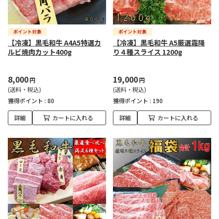
【冷凍】黒毛和牛 A4A5特選カ
【冷凍】黒毛和牛 A5厳選霜降
ルビ焼肉カット400g
り４種スライス 1200g
8,000
19,000
円
円
(送料・税込)
(送料・税込)
獲得ポイント :
80
獲得ポイント :
190
詳細
カートに入れる
詳細
カートに入れる