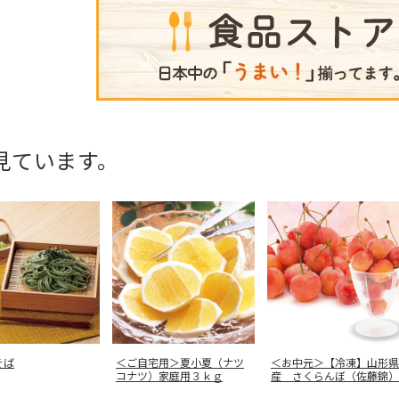
見ています。
そば
＜ご自宅用＞夏小夏（ナツ
＜お中元＞【冷凍】山形県
コナツ）家庭用３ｋｇ
産 さくらんぼ（佐藤錦）