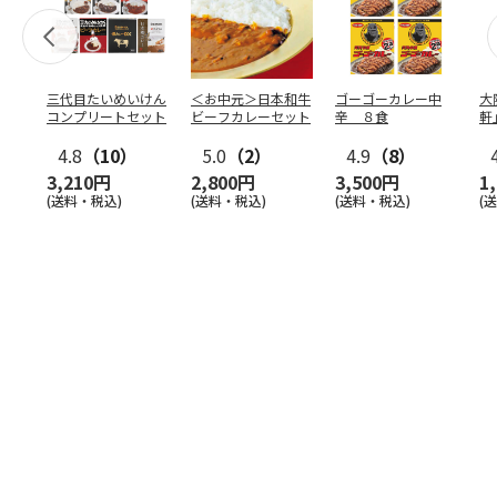
三代目たいめいけん
＜お中元＞日本和牛
ゴーゴーカレー中
大
コンプリートセット
ビーフカレーセット
辛 ８食
軒
ー
4.8
（10）
5.0
（2）
4.9
（8）
3,210円
2,800円
3,500円
1
(送料・税込)
(送料・税込)
(送料・税込)
(