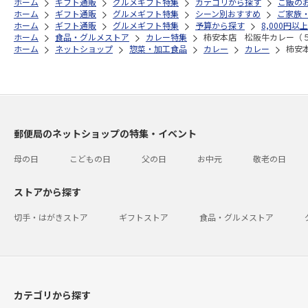
ホーム
ギフト通販
グルメギフト特集
カテゴリから探す
ご飯の
ホーム
ギフト通販
グルメギフト特集
シーン別おすすめ
ご家族
ホーム
ギフト通販
グルメギフト特集
予算から探す
8,000円以上
ホーム
食品・グルメストア
カレー特集
柿安本店 松阪牛カレー（
ホーム
ネットショップ
惣菜・加工食品
カレー
カレー
柿安
郵便局のネットショップの特集・イベント
母の日
こどもの日
父の日
お中元
敬老の日
ストアから探す
切手・はがきストア
ギフトストア
食品・グルメストア
カテゴリから探す