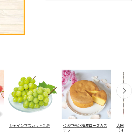
シャインマスカット２房
＜お中元＞横濱ローズカス
大田原牛濃
テラ
（４食）