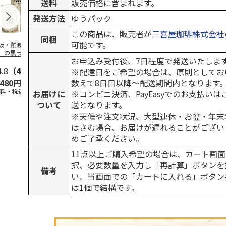
送料
販売価格に含まれます。
発送方法
ゆうパック
この商品は、販売者が
三喜屋珈琲株式会社
同梱
可能です。
阪・難波 「自由
牛たんカレー ３食
レトルト屋さんのビ
ぜいたくビー
」の黒ラベルカレ
ーフカレー甘口 Ａ
ー Ｂ（６食
お申込み受付後、7日程度で発送いたしま
 Ａ（３食）
（４食）
4.8
（4）
4.5
（2）
4.2
（5）
3.3
（3）
※配達日をご希望の場合は、原則としてお
数えて8日目以降～配送期間内となります
,480円
1,500円
1,000円
2,980円
送料・税込)
(送料・税込)
(送料・税込)
(送料・税込)
お届けに
※コンビニ決済、PayEasyでのお支払い
ついて
送となります。
※天候や注文状況、大型連休・お盆・年末
はさむ場合、お届けが遅れることがござい
めご了承ください。
11点以上ご購入希望の場合は、カート画面
択、必要数量を入力し「再計算」ボタンを
備考
い。当画面での「カートに入れる」ボタン
は1個で結構です。