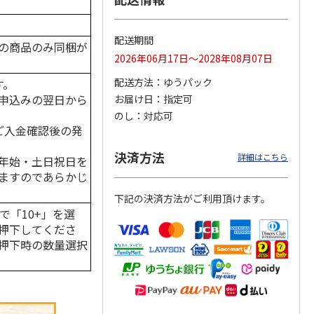
配送期間
の商品のみ同梱が
2026年06月17日～2028年08月07日
フカレ
宮崎黒毛和牛ビーフ
ぜいたく牛すじカレ
大阪・難波 「自由
）
カレー ４食
ー Ａ（３食）
軒」の黒ラベルカレ
配送方法
ゆうパック
す。
ー Ｂ（１０食）
4.8
（5）
4.5
（2）
4.9
（7）
申込みの翌日から
お届け日
指定可
。
1,520円
1,500円
3,780円
のし
対応可
(送料・税込)
(送料・税込)
(送料・税込)
はご入金確認後の発
決済方法
詳細はこちら
年始・土日祝日を
ますのであらかじ
下記の決済方法がご利用頂けます。
で「10+」を選
押下してくださ
押下時の数量選択