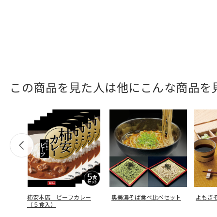
この商品を見た人は他にこんな商品を
柿安本店 ビーフカレー
奥美濃そば食べ比べセット
よもぎ
（５食入）