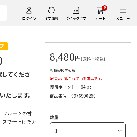
0
ログイン
注文履歴
クイック注文
カート
メニュー
8,480
円
）
(送料・税込)
※軽減税率対象
認してくださ
配送先が限られている商品です。
獲得ポイント： 84 pt
いたします。
商品番号
9976900260
、フルーツの甘
数量
ースで仕上げたカ