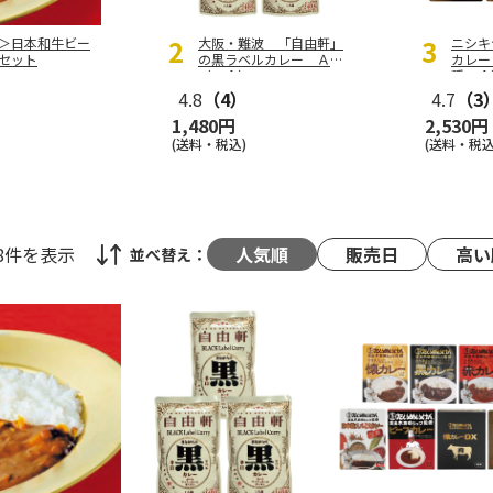
＞日本和牛ビー
大阪・難波 「自由軒」
ニシキ
セット
の黒ラベルカレー Ａ
カレー
（３食）
種５食
4.8
（4）
4.7
（3
1,480円
2,530円
(送料・税込)
(送料・税込
48件
を表示
人気順
販売日
高い
並べ替え：