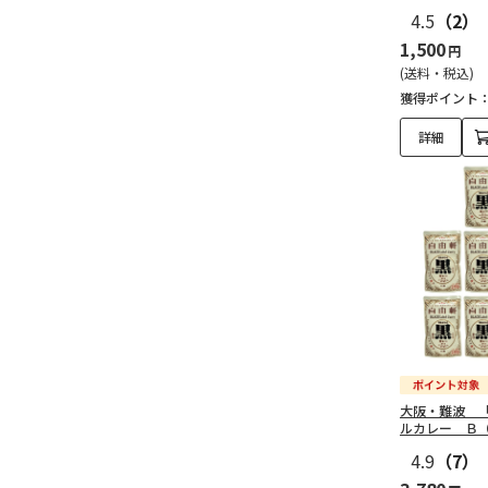
4.5
（2）
1,500
円
(送料・税込)
獲得ポイント
詳細
大阪・難波 
ルカレー Ｂ
4.9
（7）