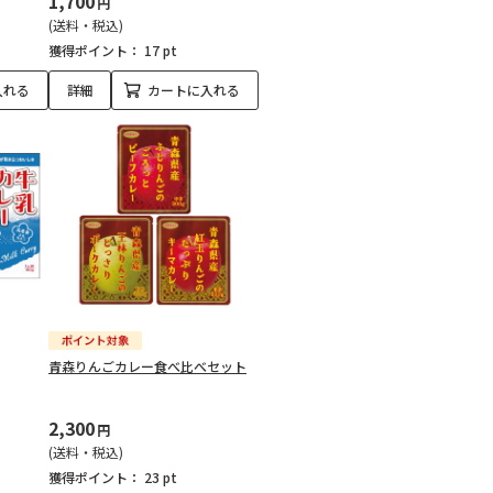
1,700
円
(送料・税込)
獲得ポイント：
17 pt
入れる
詳細
カートに入れる
青森りんごカレー食べ比べセット
2,300
円
(送料・税込)
獲得ポイント：
23 pt