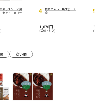
ヤキッチン 和風
熊本のカレー馬すじ ２
ゴー
 セット Ｂ（３
食
食
）
）
4.9
（
1,870円
3,500
)
(送料・税込)
(送料・税
順
安い順