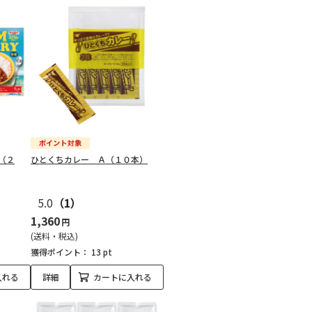
（２
ひとくちカレー Ａ（１０本）
5.0
（1）
1,360
円
(送料・税込)
獲得ポイント：
13 pt
入れる
詳細
カートに入れる