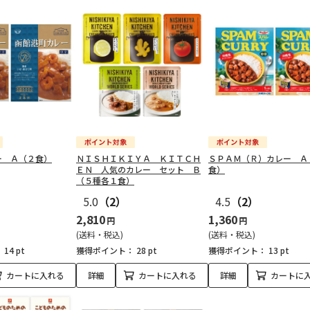
ー Ａ（２食）
ＮＩＳＨＩＫＩＹＡ ＫＩＴＣＨ
ＳＰＡＭ（Ｒ）カレー Ａ
ＥＮ 人気のカレー セット Ｂ
食）
（５種各１食）
5.0
（2）
4.5
（2）
2,810
1,360
円
円
(送料・税込)
(送料・税込)
：
14 pt
獲得ポイント：
28 pt
獲得ポイント：
13 pt
カートに入れる
詳細
カートに入れる
詳細
カートに