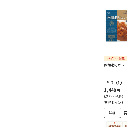
函館港町カレ
5.0
（1）
1,440
円
(送料・税込)
獲得ポイント
詳細