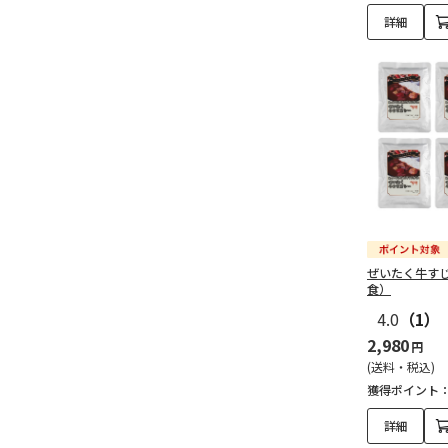
詳細
ぜいたく牛す
食）
4.0
（1）
2,980
円
(送料・税込)
獲得ポイント
詳細