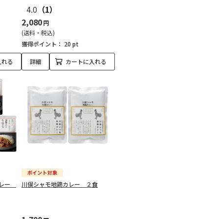
4.0
（1）
2,080
円
(送料・税込)
獲得ポイント：
20 pt
入れる
詳細
カートに入れる
カレー
川俣シャモ地鶏カレー ２食