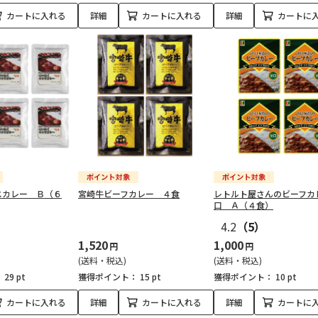
カートに入れる
詳細
カートに入れる
詳細
カートに
じカレー Ｂ（６
宮崎牛ビーフカレー ４食
レトルト屋さんのビーフカ
口 Ａ（４食）
4.2
（5）
1,520
1,000
円
円
(送料・税込)
(送料・税込)
：
29 pt
獲得ポイント：
15 pt
獲得ポイント：
10 pt
カートに入れる
詳細
カートに入れる
詳細
カートに