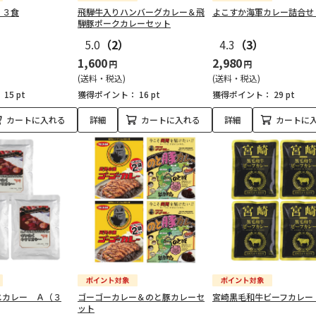
 ３食
飛騨牛入りハンバーグカレー＆飛
よこすか海軍カレー詰合せ
騨豚ポークカレーセット
5.0
（2）
4.3
（3）
1,600
2,980
円
円
(送料・税込)
(送料・税込)
：
15 pt
獲得ポイント：
16 pt
獲得ポイント：
29 pt
カートに入れる
詳細
カートに入れる
詳細
カートに
じカレー Ａ（３
ゴーゴーカレー＆のと豚カレーセ
宮崎黒毛和牛ビーフカレー
ット