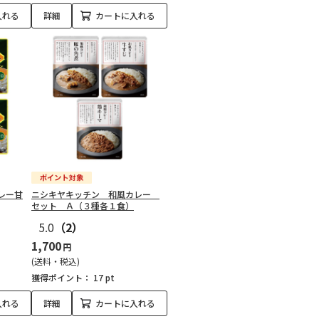
入れる
詳細
カートに入れる
レー甘
ニシキヤキッチン 和風カレー
セット Ａ（３種各１食）
5.0
（2）
1,700
円
(送料・税込)
獲得ポイント：
17 pt
入れる
詳細
カートに入れる