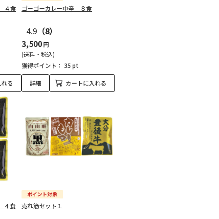
 ４食
ゴーゴーカレー中辛 ８食
4.9
（8）
3,500
円
(送料・税込)
獲得ポイント：
35 pt
入れる
詳細
カートに入れる
 ４食
売れ筋セット１