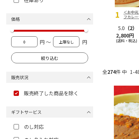
在庫あり
＜お中元
フカレー
価格
5.0
（2）
2,800円
(送料・税込)
円 ～
円
全
274
件 中
1-
販売状況
販売終了した商品を除く
ギフトサービス
のし対応