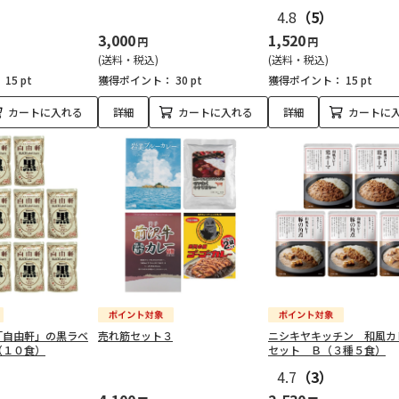
4.8
（5）
3,000
1,520
円
円
(送料・税込)
(送料・税込)
：
15 pt
獲得ポイント：
30 pt
獲得ポイント：
15 pt
カートに入れる
詳細
カートに入れる
詳細
カートに
「自由軒」の黒ラベ
売れ筋セット３
ニシキヤキッチン 和風
（１０食）
セット Ｂ（３種５食）
4.7
（3）