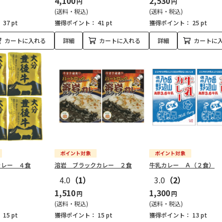
4,100
2,530
円
円
(送料・税込)
(送料・税込)
：
37 pt
獲得ポイント：
41 pt
獲得ポイント：
25 pt
カートに入れる
詳細
カートに入れる
詳細
カートに
カレー ４食
溶岩 ブラックカレー ２食
牛乳カレー Ａ（２食）
4.0
（1）
3.0
（2）
1,510
1,300
円
円
(送料・税込)
(送料・税込)
：
15 pt
獲得ポイント：
15 pt
獲得ポイント：
13 pt