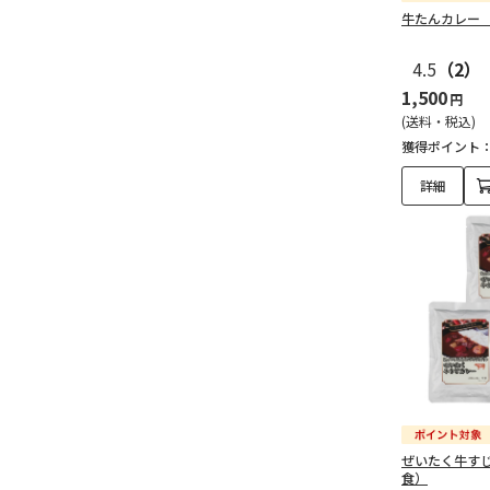
牛たんカレー
4.5
（2）
1,500
円
(送料・税込)
獲得ポイント
詳細
ぜいたく牛す
食）