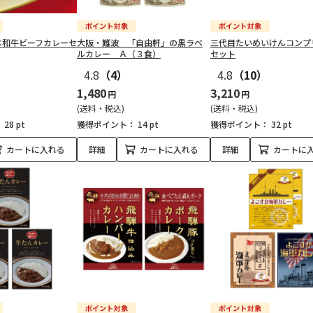
本和牛ビーフカレーセ
大阪・難波 「自由軒」の黒ラベ
三代目たいめいけんコンプ
ルカレー Ａ（３食）
セット
4.8
（4）
4.8
（10）
1,480
3,210
円
円
(送料・税込)
(送料・税込)
：
28 pt
獲得ポイント：
14 pt
獲得ポイント：
32 pt
カートに入れる
詳細
カートに入れる
詳細
カートに