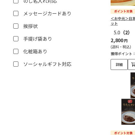
のし名入れ対応
メッセージカードあり
＜お中元＞日
ット
挨拶状
5.0
（2）
手提げ袋あり
2,800
円
(送料・税込)
化粧箱あり
獲得ポイント
ソーシャルギフト対応
詳細