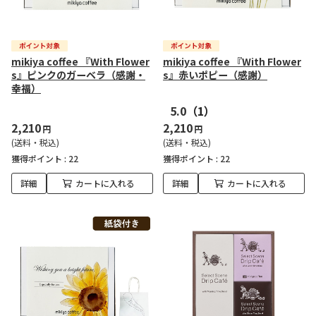
mikiya coffee 『With Flower
mikiya coffee 『With Flower
s』ピンクのガーベラ（感謝・
s』赤いポピー（感謝）
幸福）
5.0
（1）
2,210
2,210
円
円
(送料・税込)
(送料・税込)
獲得ポイント :
22
獲得ポイント :
22
詳細
カートに入れる
詳細
カートに入れる