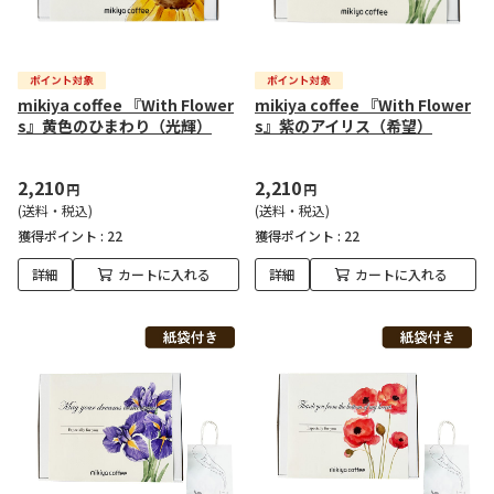
mikiya coffee 『With Flower
mikiya coffee 『With Flower
s』黄色のひまわり（光輝）
s』紫のアイリス（希望）
2,210
2,210
円
円
(送料・税込)
(送料・税込)
獲得ポイント :
22
獲得ポイント :
22
詳細
カートに入れる
詳細
カートに入れる