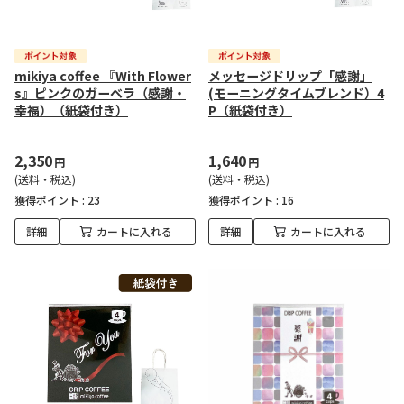
mikiya coffee 『With Flower
メッセージドリップ「感謝」
s』ピンクのガーベラ（感謝・
(モーニングタイムブレンド）4
幸福）（紙袋付き）
P（紙袋付き）
2,350
1,640
円
円
(送料・税込)
(送料・税込)
獲得ポイント :
23
獲得ポイント :
16
詳細
カートに入れる
詳細
カートに入れる