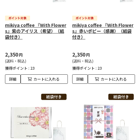
mikiya coffee 『With Flower
mikiya coffee 『With Flower
s』紫のアイリス（希望）（紙
s』赤いポピー（感謝）（紙袋
袋付き）
付き）
2,350
2,350
円
円
(送料・税込)
(送料・税込)
獲得ポイント :
23
獲得ポイント :
23
詳細
カートに入れる
詳細
カートに入れる