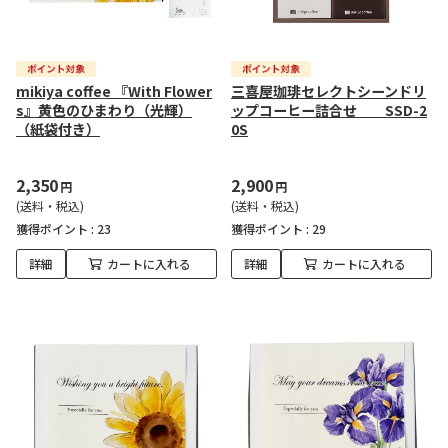
mikiya coffee 『With Flower
三喜屋珈琲セレクトシーンドリ
s』黄色のひまわり（光輝）
ップコーヒー詰合せ SSD-2
（紙袋付き）
0S
2,350
2,900
円
円
(送料・税込)
(送料・税込)
獲得ポイント :
23
獲得ポイント :
29
詳細
カートに入れる
詳細
カートに入れる