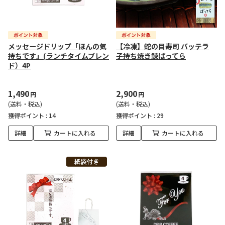
メッセージドリップ「ほんの気
【冷凍】蛇の目寿司 バッテラ
持ちです」(ランチタイムブレン
子持ち焼き鰊ばってら
ド）4P
1,490
2,900
円
円
(送料・税込)
(送料・税込)
獲得ポイント :
14
獲得ポイント :
29
詳細
カートに入れる
詳細
カートに入れる