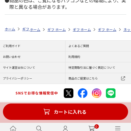
商品の色は、ご覧になるパソコンなどの環境により、実
際と異なる場合があります。
ホーム
ギフトストア
お中元・夏ギフト特集 2026
ドリンク
mik
ホーム
ギフトストア
ホーム
ギフトストア
お中元・夏ギフト特集 2026
ホーム
ギフトストア
お中元・夏ギフト特集
ホーム
ネッ
お
ド
ご利用ガイド
よくあるご質問
お問い合わせ
利用規約
サイト運営会社について
特定商取引法に基づく表記について
プライバシーポリシー
商品のご提案はこちら
SNSでお得な情報発信中
カートに入れる
Copyright (C) JAPAN POST Co.,Ltd. All Rights Reserved.
0