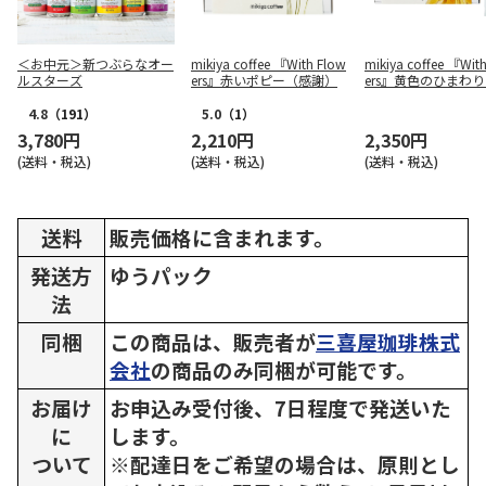
＜お中元＞新つぶらなオー
mikiya coffee 『With Flow
mikiya coffee 『Wit
ルスターズ
ers』赤いポピー（感謝）
ers』黄色のひまわ
輝）（紙袋付き）
4.8
（191）
5.0
（1）
3,780円
2,210円
2,350円
(送料・税込)
(送料・税込)
(送料・税込)
送料
販売価格に含まれます。
発送方
ゆうパック
法
同梱
この商品は、販売者が
三喜屋珈琲株式
会社
の商品のみ同梱が可能です。
お届け
お申込み受付後、7日程度で発送いた
に
します。
ついて
※配達日をご希望の場合は、原則とし