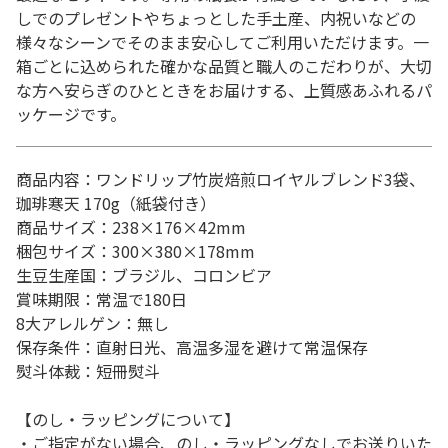
しでのプレゼントやちょっとした手土産、内祝いなどの
様々なシーンでそのまま安心してご利用いただけます。一
箱ごとに込められた確かな品質と職人のこだわりが、大切
な方へ安らぎのひとときをお届けする、上質感あふれるパ
ッケージです。
商品内容：ワンドリップ竹炭焙煎ロイヤルブレンド3袋、
珈琲寒天 170g（紙袋付き）
商品サイズ：238×176×42mm
梱包サイズ：300×380×178mm
生豆生産国：ブラジル、コロンビア
賞味期限：常温で180日
8大アレルゲン：無し
保存条件：直射日光、高温多湿を避けて常温保存
熨斗体裁：短冊熨斗
【のし・ラッピングについて】
・ご指定がない場合、のし・ラッピングなしでお送りいた