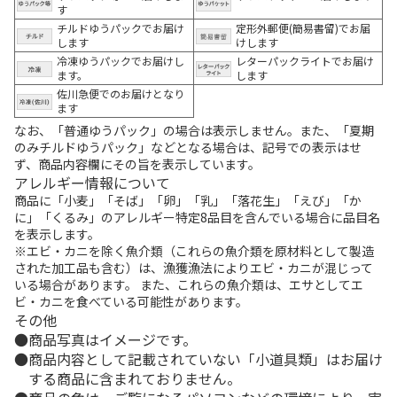
す
チルドゆうパックでお届け
定形外郵便(簡易書留)でお届
します
けします
冷凍ゆうパックでお届けし
レターパックライトでお届け
ます。
します
佐川急便でのお届けとなり
ます
なお、「普通ゆうパック」の場合は表示しません。また、「夏期
のみチルドゆうパック」などとなる場合は、記号での表示はせ
ず、商品内容欄にその旨を表示しています。
アレルギー情報について
商品に「小麦」「そば」「卵」「乳」「落花生」「えび」「か
に」「くるみ」のアレルギー特定8品目を含んでいる場合に品目名
を表示します。
※エビ・カニを除く魚介類（これらの魚介類を原材料として製造
された加工品も含む）は、漁獲漁法によりエビ・カニが混じって
いる場合があります。 また、これらの魚介類は、エサとしてエ
ビ・カニを食べている可能性があります。
その他
商品写真はイメージです。
商品内容として記載されていない「小道具類」はお届け
する商品に含まれておりません。