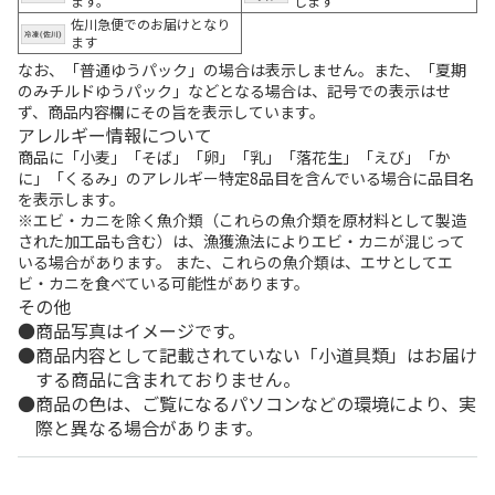
ます。
します
佐川急便でのお届けとなり
ます
なお、「普通ゆうパック」の場合は表示しません。また、「夏期
のみチルドゆうパック」などとなる場合は、記号での表示はせ
ず、商品内容欄にその旨を表示しています。
アレルギー情報について
商品に「小麦」「そば」「卵」「乳」「落花生」「えび」「か
に」「くるみ」のアレルギー特定8品目を含んでいる場合に品目名
を表示します。
※エビ・カニを除く魚介類（これらの魚介類を原材料として製造
された加工品も含む）は、漁獲漁法によりエビ・カニが混じって
いる場合があります。 また、これらの魚介類は、エサとしてエ
ビ・カニを食べている可能性があります。
その他
商品写真はイメージです。
商品内容として記載されていない「小道具類」はお届け
する商品に含まれておりません。
商品の色は、ご覧になるパソコンなどの環境により、実
際と異なる場合があります。