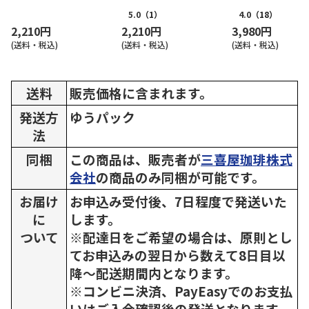
（感謝・幸福）
5.0
（1）
4.0
（18）
2,210円
2,210円
3,980円
(送料・税込)
(送料・税込)
(送料・税込)
送料
販売価格に含まれます。
発送方
ゆうパック
法
同梱
この商品は、販売者が
三喜屋珈琲株式
会社
の商品のみ同梱が可能です。
お届け
お申込み受付後、7日程度で発送いた
に
します。
ついて
※配達日をご希望の場合は、原則とし
てお申込みの翌日から数えて8日目以
降～配送期間内となります。
※コンビニ決済、PayEasyでのお支払
いはご入金確認後の発送となります。