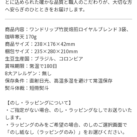
とに込められた確かな品質と職人のこだわりが、大切な方
へ安らぎのひとときをお届けします。
商品内容：ワンドリップ竹炭焙煎ロイヤルブレンド 3袋、
珈琲寒天 170g
商品サイズ：238×176×42mm
梱包サイズ：235×280×210mm
生豆生産国：ブラジル、コロンビア
賞味期限：常温で180日
8大アレルゲン：無し
保存条件：直射日光、高温多湿を避けて常温保存
熨斗体裁：短冊熨斗
【のし・ラッピングについて】
・ご指定がない場合、のし・ラッピングなしでお送りいた
します。
・ラッピングのみをご希望の場合、のしのご選択画面で
「のし紙なし（ラッピングのみ）」をお選びください。