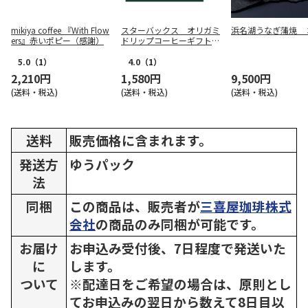
mikiya coffee 『With Flow
スターバックス オリガミ
浜名湖うなぎ蒲焼 
ers』赤いポピー（感謝）
ドリップコーヒーギフトＡ
【弔事用】
5.0
（1）
4.0
（1）
2,210円
1,580円
9,500円
(送料・税込)
(送料・税込)
(送料・税込)
送料
販売価格に含まれます。
発送方
ゆうパック
法
同梱
この商品は、販売者が
三喜屋珈琲株式
会社
の商品のみ同梱が可能です。
お届け
お申込み受付後、7日程度で発送いた
に
します。
ついて
※配達日をご希望の場合は、原則とし
てお申込みの翌日から数えて8日目以