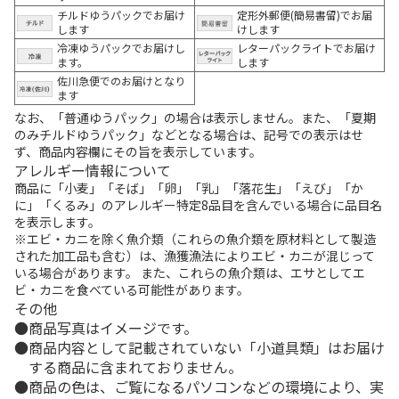
チルドゆうパックでお届け
定形外郵便(簡易書留)でお届
します
けします
冷凍ゆうパックでお届けし
レターパックライトでお届け
ます。
します
佐川急便でのお届けとなり
ます
なお、「普通ゆうパック」の場合は表示しません。また、「夏期
のみチルドゆうパック」などとなる場合は、記号での表示はせ
ず、商品内容欄にその旨を表示しています。
アレルギー情報について
商品に「小麦」「そば」「卵」「乳」「落花生」「えび」「か
に」「くるみ」のアレルギー特定8品目を含んでいる場合に品目名
を表示します。
※エビ・カニを除く魚介類（これらの魚介類を原材料として製造
された加工品も含む）は、漁獲漁法によりエビ・カニが混じって
いる場合があります。 また、これらの魚介類は、エサとしてエ
ビ・カニを食べている可能性があります。
その他
商品写真はイメージです。
商品内容として記載されていない「小道具類」はお届け
する商品に含まれておりません。
商品の色は、ご覧になるパソコンなどの環境により、実