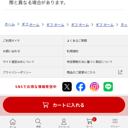
際と異なる場合があります。
ホーム
ギフトストア
お年賀ギフト特集
全商品一覧
～2,000円未
ホーム
ギフトストア
ホーム
ギフトストア
お年賀ギフト特集
ホーム
ギフト通販
お年賀ギフト特集
ホーム
全商品一覧
商品
ネッ
ご利用ガイド
よくあるご質問
お問い合わせ
利用規約
サイト運営会社について
特定商取引法に基づく表記について
プライバシーポリシー
商品のご提案はこちら
SNSでお得な情報発信中
カートに入れる
Copyright (C) JAPAN POST Co.,Ltd. All Rights Reserved.
0