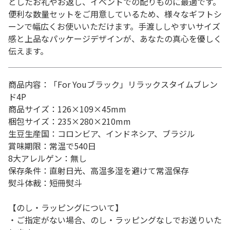
としたお礼やお返し、イベントでの配りものに最適です。
便利な数量セットをご用意しているため、様々なギフトシ
ーンで幅広くお使いいただけます。手渡ししやすいサイズ
感と上品なパッケージデザインが、あなたの真心を優しく
伝えます。
商品内容：「For Youブラック」リラックスタイムブレン
ド4P
商品サイズ：126×109×45mm
梱包サイズ：235×280×210mm
生豆生産国：コロンビア、インドネシア、ブラジル
賞味期限：常温で540日
8大アレルゲン：無し
保存条件：直射日光、高温多湿を避けて常温保存
熨斗体裁：短冊熨斗
【のし・ラッピングについて】
・ご指定がない場合、のし・ラッピングなしでお送りいた