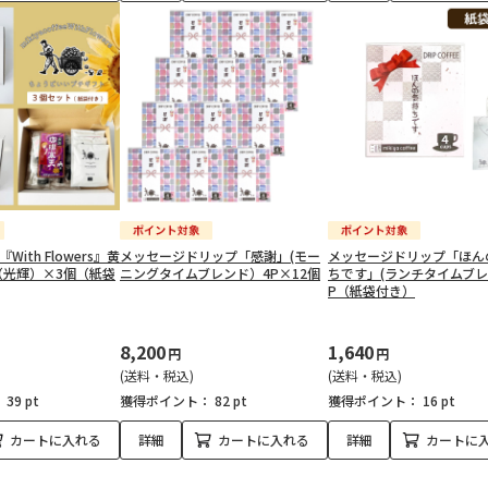
e 『With Flowers』黄
メッセージドリップ「感謝」(モー
メッセージドリップ「ほん
（光輝）×3個（紙袋
ニングタイムブレンド）4P×12個
ちです」(ランチタイムブレ
P（紙袋付き）
8,200
1,640
円
円
(送料・税込)
(送料・税込)
：
39 pt
獲得ポイント：
82 pt
獲得ポイント：
16 pt
カートに入れる
詳細
カートに入れる
詳細
カートに