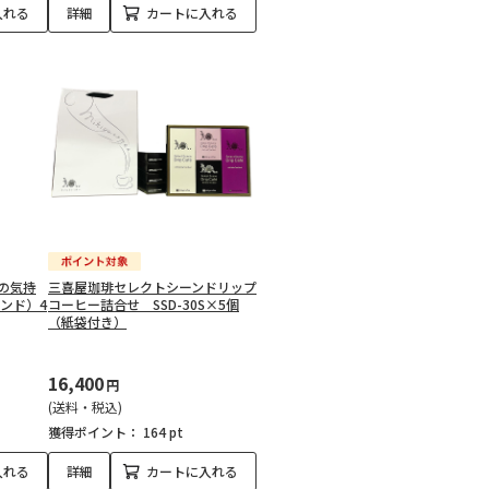
入れる
詳細
カートに入れる
の気持
三喜屋珈琲セレクトシーンドリップ
ンド）4
コーヒー詰合せ SSD-30S×5個
（紙袋付き）
16,400
円
(送料・税込)
獲得ポイント：
164 pt
入れる
詳細
カートに入れる