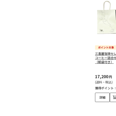
三喜屋珈琲セ
コーヒー詰合せ 
（紙袋付き）
17,200
円
(送料・税込)
獲得ポイント
詳細