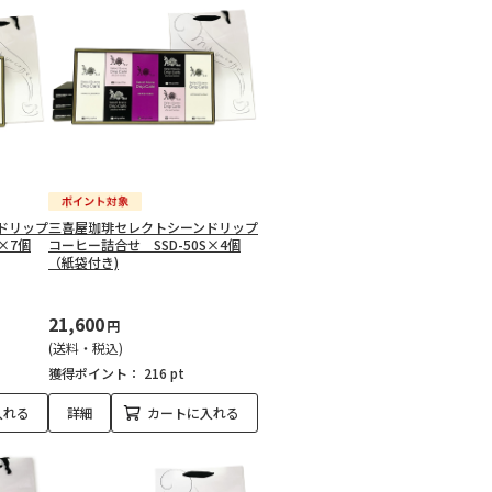
ドリップ
三喜屋珈琲セレクトシーンドリップ
×7個
コーヒー詰合せ SSD-50S×4個
（紙袋付き)
21,600
円
(送料・税込)
獲得ポイント：
216 pt
入れる
詳細
カートに入れる