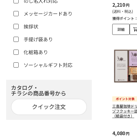
のし名入れ対応
2,210
円
(送料・税込)
メッセージカードあり
獲得ポイント
挨拶状
詳細
手提げ袋あり
化粧箱あり
ソーシャルギフト対応
カタログ・
チラシの商品番号から
三喜屋珈琲ド
ゾフクッキー詰合
（紙袋付き）
4,080
円