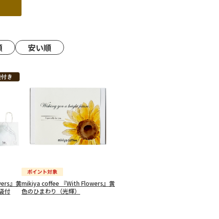
順
安い順
owers』黄
mikiya coffee 『With Flowers』黄
袋付
色のひまわり（光輝）