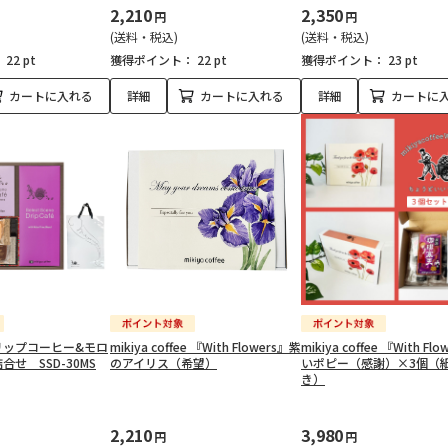
2,210
2,350
円
円
(送料・税込)
(送料・税込)
：
22 pt
獲得ポイント：
22 pt
獲得ポイント：
23 pt
カートに入れる
詳細
カートに入れる
詳細
カートに
リップコーヒー&モロ
mikiya coffee 『With Flowers』紫
mikiya coffee 『With Fl
せ SSD-30MS
のアイリス（希望）
いポピー（感謝）×3個（
き）
2,210
3,980
円
円