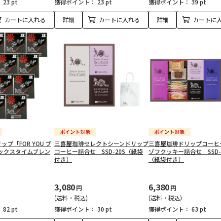
：
23 pt
獲得ポイント：
23 pt
獲得ポイント：
39 pt
カートに入れる
詳細
カートに入れる
詳細
カートに
プ「FOR YOU ブ
三喜屋珈琲セレクトシーンドリップ
三喜屋珈琲ドリップコーヒ
ックスタイムブレン
コーヒー詰合せ SSD-20S（紙袋
ゾフクッキー詰合せ SSD-
付き）
（紙袋付き）
3,080
6,380
円
円
(送料・税込)
(送料・税込)
：
82 pt
獲得ポイント：
30 pt
獲得ポイント：
63 pt