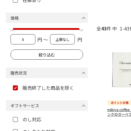
在庫あり
価格
全
43
件 中
1-4
円 ～
円
販売状況
販売終了した商品を除く
ギフトサービス
mikiya coffe
ンクのガーベ
のし対応