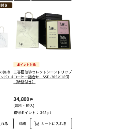
の気持
三喜屋珈琲セレクトシーンドリップ
ンド）4
コーヒー詰合せ SSD-20S×18個
（紙袋付き）
34,800
円
(送料・税込)
獲得ポイント：
348 pt
入れる
詳細
カートに入れる