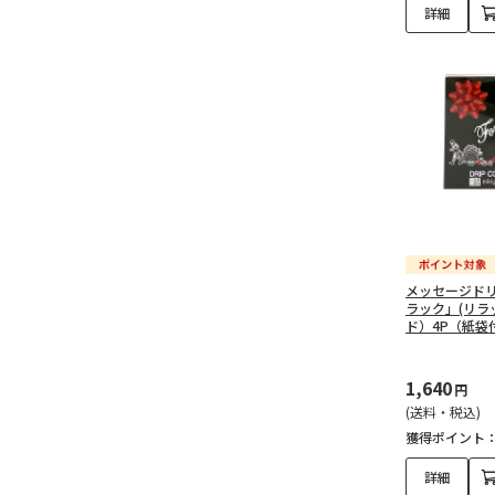
詳細
メッセージドリッ
ラック」(リラ
ド）4P（紙袋
1,640
円
(送料・税込)
獲得ポイント
詳細