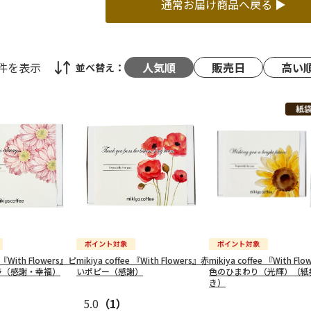
通常お届け商品へ戻る ▶
3件
を表示
人気順
販売日
高い
並べ替え：
e 『With Flowers』ピ
mikiya coffee 『With Flowers』赤
mikiya coffee 『With Fl
ラ（感謝・幸福）
いポピー（感謝）
色のひまわり（光輝）（紙
き）
5.0
（1）