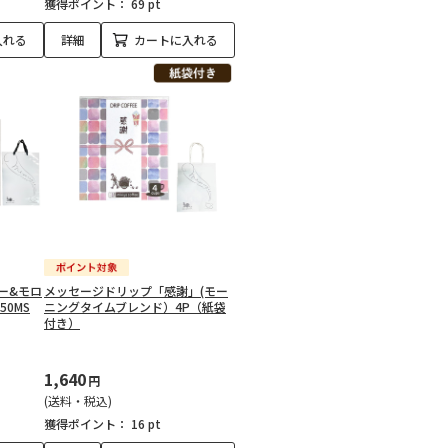
獲得ポイント：
69 pt
入れる
詳細
カートに入れる
ー&モロ
メッセージドリップ「感謝」(モー
50MS
ニングタイムブレンド）4P（紙袋
付き）
1,640
円
(送料・税込)
獲得ポイント：
16 pt