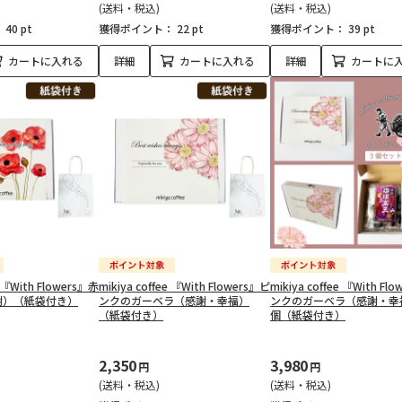
(送料・税込)
(送料・税込)
：
40 pt
獲得ポイント：
22 pt
獲得ポイント：
39 pt
カートに入れる
詳細
カートに入れる
詳細
カートに
e 『With Flowers』赤
mikiya coffee 『With Flowers』ピ
mikiya coffee 『With Fl
謝）（紙袋付き）
ンクのガーベラ（感謝・幸福）
ンクのガーベラ（感謝・幸
（紙袋付き）
個（紙袋付き）
2,350
3,980
円
円
(送料・税込)
(送料・税込)