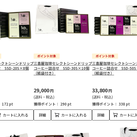
レクトシーンドリップ
三喜屋珈琲セレクトシーンドリップ
三喜屋珈琲セレクトシーン
SSD-20S×8個
コーヒー詰合せ SSD-30S×10個
コーヒー詰合せ SSD-50S
（紙袋付き）
（紙袋付き）
29,000
33,800
円
円
(送料・税込)
(送料・税込)
：
172 pt
獲得ポイント：
290 pt
獲得ポイント：
338 pt
カートに入れる
詳細
カートに入れる
詳細
カートに