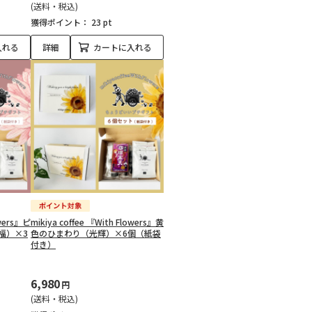
(送料・税込)
獲得ポイント：
23 pt
入れる
詳細
カートに入れる
owers』ピ
mikiya coffee 『With Flowers』黄
福）×3
色のひまわり（光輝）×6個（紙袋
付き）
6,980
円
(送料・税込)