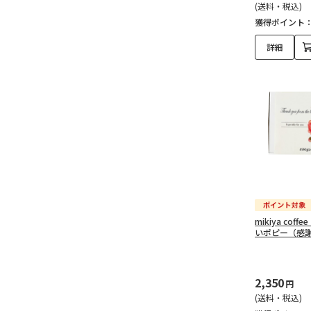
(送料・税込)
獲得ポイント
詳細
mikiya coffe
いポピー（感
2,350
円
(送料・税込)