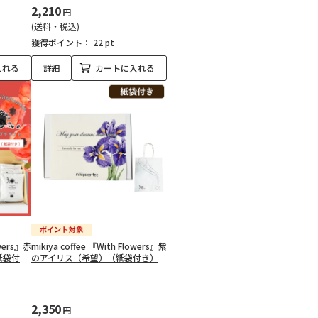
2,210
円
(送料・税込)
獲得ポイント：
22 pt
入れる
詳細
カートに入れる
owers』赤
mikiya coffee 『With Flowers』紫
紙袋付
のアイリス（希望）（紙袋付き）
2,350
円