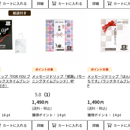
カートに入れる
詳細
カートに入れる
詳細
カートに
プ「FOR YOU ブ
メッセージドリップ「感謝」(モー
メッセージドリップ「ほん
ックスタイムブレン
ニングタイムブレンド）4P
ちです」(ランチタイムブレ
付き）
P
5.0
（1）
1,490
1,490
円
円
(送料・税込)
(送料・税込)
：
16 pt
獲得ポイント：
14 pt
獲得ポイント：
14 pt
カートに入れる
詳細
カートに入れる
詳細
カートに