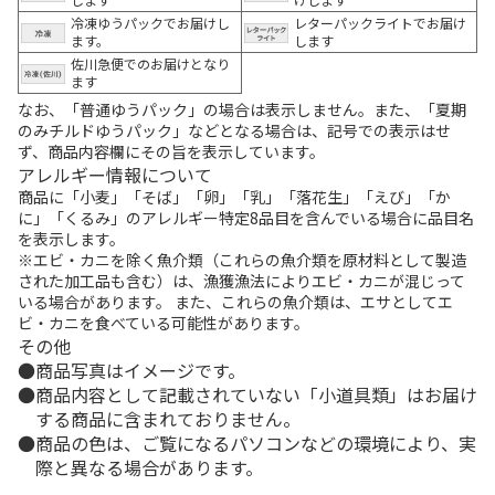
冷凍ゆうパックでお届けし
レターパックライトでお届け
ます。
します
佐川急便でのお届けとなり
ます
なお、「普通ゆうパック」の場合は表示しません。また、「夏期
のみチルドゆうパック」などとなる場合は、記号での表示はせ
ず、商品内容欄にその旨を表示しています。
アレルギー情報について
商品に「小麦」「そば」「卵」「乳」「落花生」「えび」「か
に」「くるみ」のアレルギー特定8品目を含んでいる場合に品目名
を表示します。
※エビ・カニを除く魚介類（これらの魚介類を原材料として製造
された加工品も含む）は、漁獲漁法によりエビ・カニが混じって
いる場合があります。 また、これらの魚介類は、エサとしてエ
ビ・カニを食べている可能性があります。
その他
商品写真はイメージです。
商品内容として記載されていない「小道具類」はお届け
する商品に含まれておりません。
商品の色は、ご覧になるパソコンなどの環境により、実
際と異なる場合があります。