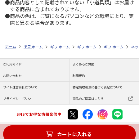
商品内容として記載されていない「小道具類」はお届け
する商品に含まれておりません。
商品の色は、ご覧になるパソコンなどの環境により、実
際と異なる場合があります。
ホーム
ギフトストア
お中元・夏ギフト特集 2026
お菓子・スイーツ
ホーム
ギフトストア
ホーム
ギフトストア
お中元・夏ギフト特集 2026
ホーム
ギフトストア
お中元・夏ギフト特集
ホーム
ネッ
お
お
ご利用ガイド
よくあるご質問
お問い合わせ
利用規約
サイト運営会社について
特定商取引法に基づく表記について
プライバシーポリシー
商品のご提案はこちら
SNSでお得な情報発信中
カートに入れる
Copyright (C) JAPAN POST Co.,Ltd. All Rights Reserved.