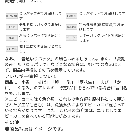
配送情報について
ゆうパック等でお届けしま
ゆうパケットでお届けします
す
チルドゆうパックでお届け
定形外郵便(簡易書留)でお届
します
けします
冷凍ゆうパックでお届けし
レターパックライトでお届け
ます。
します
佐川急便でのお届けとなり
ます
なお、「普通ゆうパック」の場合は表示しません。また、「夏期
のみチルドゆうパック」などとなる場合は、記号での表示はせ
ず、商品内容欄にその旨を表示しています。
アレルギー情報について
商品に「小麦」「そば」「卵」「乳」「落花生」「えび」「か
に」「くるみ」のアレルギー特定8品目を含んでいる場合に品目名
を表示します。
※エビ・カニを除く魚介類（これらの魚介類を原材料として製造
された加工品も含む）は、漁獲漁法によりエビ・カニが混じって
いる場合があります。 また、これらの魚介類は、エサとしてエ
ビ・カニを食べている可能性があります。
その他
商品写真はイメージです。