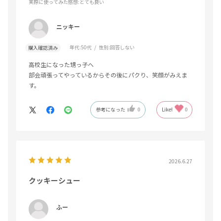
実際に使ってみた感想
:とても良い
ニッキー
年代:
50代
性別:
回答しない
購入確認済み
高校生になった甥っ子へ
部会頑張ってやっているからその後にパクり、笑顔がみえま
す。
参考になった
0
Like!
0
2026.6.27
クッキーシュー
ふー