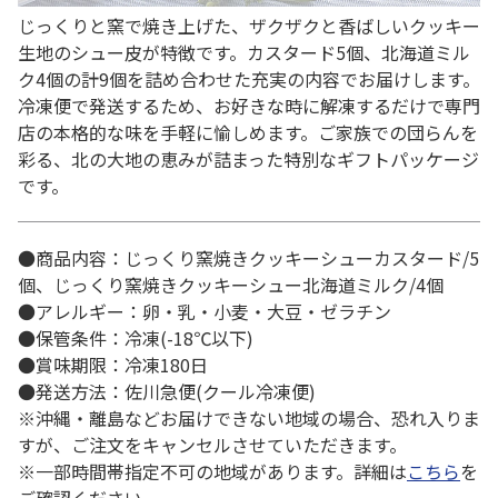
じっくりと窯で焼き上げた、ザクザクと香ばしいクッキー
生地のシュー皮が特徴です。カスタード5個、北海道ミル
ク4個の計9個を詰め合わせた充実の内容でお届けします。
冷凍便で発送するため、お好きな時に解凍するだけで専門
店の本格的な味を手軽に愉しめます。ご家族での団らんを
彩る、北の大地の恵みが詰まった特別なギフトパッケージ
です。
●商品内容：じっくり窯焼きクッキーシューカスタード/5
個、じっくり窯焼きクッキーシュー北海道ミルク/4個
●アレルギー：卵・乳・小麦・大豆・ゼラチン
●保管条件：冷凍(-18℃以下)
●賞味期限：冷凍180日
●発送方法：佐川急便(クール冷凍便)
※沖縄・離島などお届けできない地域の場合、恐れ入りま
すが、ご注文をキャンセルさせていただきます。
※一部時間帯指定不可の地域があります。詳細は
こちら
を