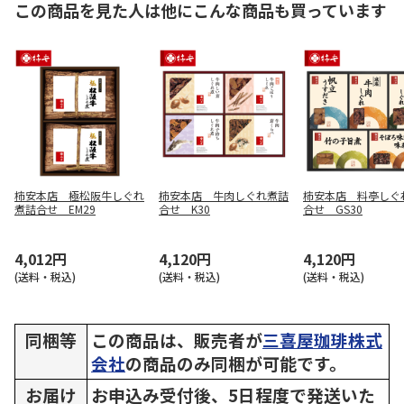
この商品を見た人は他にこんな商品も買っています
柿安本店 極松阪牛しぐれ
柿安本店 牛肉しぐれ煮詰
柿安本店 料亭しぐ
煮詰合せ EM29
合せ K30
合せ GS30
4,012円
4,120円
4,120円
(送料・税込)
(送料・税込)
(送料・税込)
同梱等
この商品は、販売者が
三喜屋珈琲株式
会社
の商品のみ同梱が可能です。
お届け
お申込み受付後、5日程度で発送いた