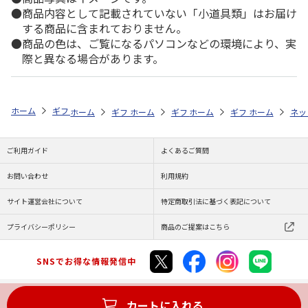
商品内容として記載されていない「小道具類」はお届け
する商品に含まれておりません。
商品の色は、ご覧になるパソコンなどの環境により、実
際と異なる場合があります。
ホーム
ギフトストア
お中元・夏ギフト特集 2026
ハム・お肉
柿
ホーム
ギフトストア
ホーム
ギフトストア
お中元・夏ギフト特集 2026
ホーム
ギフトストア
お中元・夏ギフト特集
ホーム
ネッ
お
ハ
ご利用ガイド
よくあるご質問
お問い合わせ
利用規約
サイト運営会社について
特定商取引法に基づく表記について
プライバシーポリシー
商品のご提案はこちら
SNSでお得な情報発信中
カートに入れる