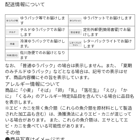
配送情報について
ゆうパック等でお届けしま
ゆうパケットでお届けします
す
チルドゆうパックでお届け
定形外郵便(簡易書留)でお届
します
けします
冷凍ゆうパックでお届けし
レターパックライトでお届け
ます。
します
佐川急便でのお届けとなり
ます
なお、「普通ゆうパック」の場合は表示しません。また、「夏期
のみチルドゆうパック」などとなる場合は、記号での表示はせ
ず、商品内容欄にその旨を表示しています。
アレルギー情報について
商品に「小麦」「そば」「卵」「乳」「落花生」「えび」「か
に」「くるみ」のアレルギー特定8品目を含んでいる場合に品目名
を表示します。
※エビ・カニを除く魚介類（これらの魚介類を原材料として製造
された加工品も含む）は、漁獲漁法によりエビ・カニが混じって
いる場合があります。 また、これらの魚介類は、エサとしてエ
ビ・カニを食べている可能性があります。
その他
商品写真はイメージです。