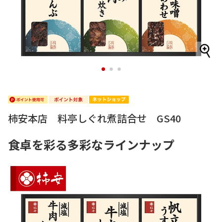
1
2
3
柿安本店 料亭しぐれ煮詰合せ GS40
食卓を彩る多彩なラインナップ