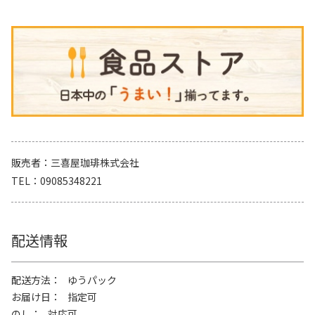
販売者
三喜屋珈琲株式会社
TEL
09085348221
配送情報
配送方法
ゆうパック
お届け日
指定可
のし
対応可