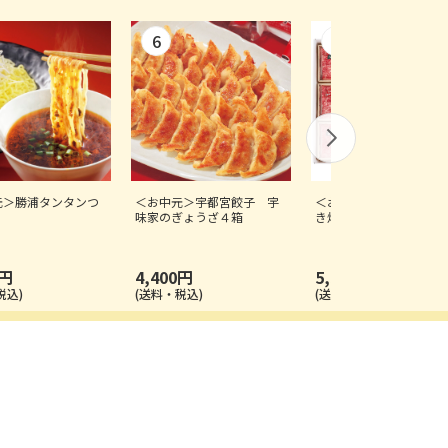
元＞勝浦タンタンつ
＜お中元＞宇都宮餃子 宇
＜お中元＞三大銘柄牛 
味家のぎょうざ４箱
き焼き食べ比べ
0円
4,400円
5,500円
税込)
(送料・税込)
(送料・税込)