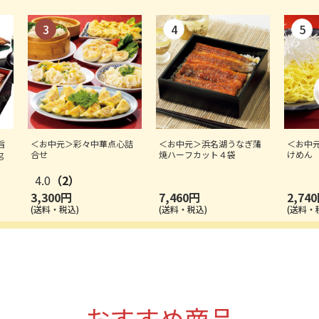
旨
＜お中元＞彩々中華点心詰
＜お中元＞浜名湖うなぎ蒲
＜お中
ｇ
合せ
焼ハーフカット４袋
けめん
4.0
（2）
3,300円
7,460円
2,74
(送料・税込)
(送料・税込)
(送料・
おすすめ商品