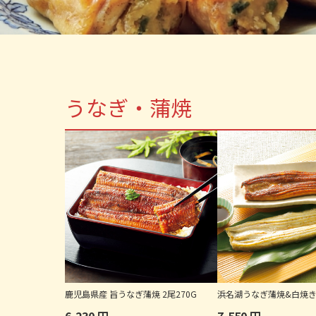
うなぎ・蒲焼
鹿児島県産 旨うなぎ蒲焼 2尾270G
浜名湖うなぎ蒲焼&白焼