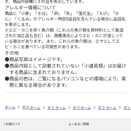
ず、商品内容欄にその旨を表示しています。
アレルギー情報について
商品に「小麦」「そば」「卵」「乳」「落花生」「えび」「か
に」「くるみ」のアレルギー特定8品目を含んでいる場合に品目名
を表示します。
※エビ・カニを除く魚介類（これらの魚介類を原材料として製造
された加工品も含む）は、漁獲漁法によりエビ・カニが混じって
いる場合があります。 また、これらの魚介類は、エサとしてエ
ビ・カニを食べている可能性があります。
その他
商品写真はイメージです。
商品内容として記載されていない「小道具類」はお届け
する商品に含まれておりません。
商品の色は、ご覧になるパソコンなどの環境により、実
際と異なる場合があります。
ホーム
ギフトストア
お中元・夏ギフト特集 2026
うなぎ・魚・海鮮
ホーム
ギフトストア
ホーム
ギフトストア
お中元・夏ギフト特集 2026
ホーム
ギフトストア
お中元・夏ギフト特集
ホーム
ネッ
お
う
ご利用ガイド
よくあるご質問