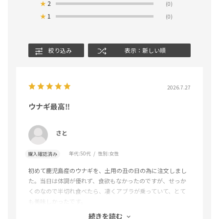
★
2
(0)
★
1
(0)
絞り込み
表示：新しい順
2026.7.27
ウナギ最高‼️
さと
年代:
50代
性別:
女性
購入確認済み
初めて鹿児島産のウナギを、土用の丑の日の為に注文しまし
た。当日は体調が優れず、食欲もなかったのですが、せっか
くのなので半切れ食べたら、凄くアブラが乗っていて、とて
も美味しかったです。
そのまま、あと半切れもぺろりと食べてしまいました。色ん
続きを読む