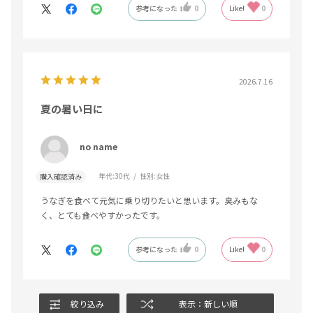
参考になった
0
Like!
0
ありがとうございました。
2026.7.16
夏の暑い日に
no name
年代:
30代
性別:
女性
購入確認済み
うなぎを食べて元気に乗り切りたいと思います。臭みもな
く、とても食べやすかったです。
参考になった
0
Like!
0
絞り込み
表示：新しい順