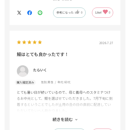
なウナギを食べてきましたが、1番と言っても過言ではないと
思います。良い商品を購入できて良かったと思います。
参考になった
0
Like!
0
2026.7.27
鰻はとても良かったです！
たらいく
性別:
男性
年代:
60代
購入確認済み
とても暑い日が続いているので、母と義母へのスタミナつけ
るお中元として、鰻を選ばせていただきました。7月下旬に到
着するということでしたが土用の丑の日の直前に配達してい
ただいてたいへん助かりました。
母も義母も、肉厚で柔らかくてとても美味しいと大変喜んで
続きを読む
いました。
来年も同じ物を送りたいと思います。