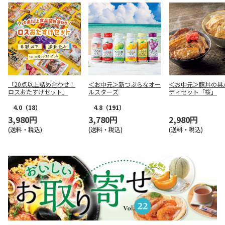
「20点以上詰め合わせ！
＜お中元＞新つぶらなオー
＜お中元＞豚丼の具
ロスおたすけセット」
ルスターズ
ティセット「桜」
4.0
（18）
4.8
（191）
3,980円
3,780円
2,980円
(送料・税込)
(送料・税込)
(送料・税込)