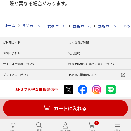
際と異なる場合があります。
ホーム
食品・グルメストア
スタミナグルメ特集
カテゴリから探す
ホーム
食品・グルメストア
ホーム
食品・グルメストア
ホーム
スタミナグルメ特集
食品・グルメストア
ホーム
スタミナグ
ネッ
シ
ご利用ガイド
よくあるご質問
お問い合わせ
利用規約
サイト運営会社について
特定商取引法に基づく表記について
プライバシーポリシー
商品のご提案はこちら
SNSでお得な情報発信中
カートに入れる
Copyright (C) JAPAN POST Co.,Ltd. All Rights Reserved.
0