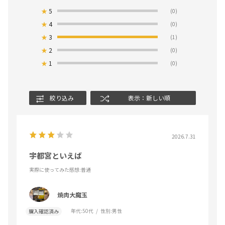
★
5
(0)
★
4
(0)
★
3
(1)
★
2
(0)
★
1
(0)
絞り込み
表示：新しい順
2026.7.31
宇都宮といえば
実際に使ってみた感想
:普通
焼肉大魔玉
年代:
50代
性別:
男性
購入確認済み