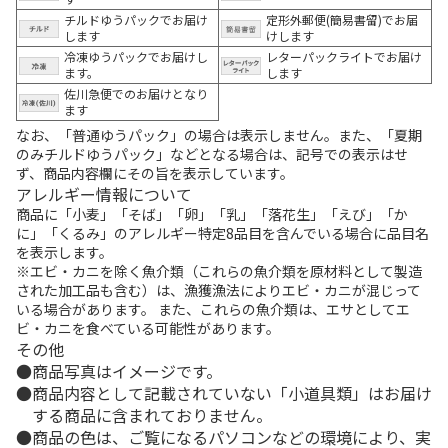
チルドゆうパックでお届け
定形外郵便(簡易書留)でお届
します
けします
冷凍ゆうパックでお届けし
レターパックライトでお届け
ます。
します
佐川急便でのお届けとなり
ます
なお、「普通ゆうパック」の場合は表示しません。また、「夏期
のみチルドゆうパック」などとなる場合は、記号での表示はせ
ず、商品内容欄にその旨を表示しています。
アレルギー情報について
商品に「小麦」「そば」「卵」「乳」「落花生」「えび」「か
に」「くるみ」のアレルギー特定8品目を含んでいる場合に品目名
を表示します。
※エビ・カニを除く魚介類（これらの魚介類を原材料として製造
された加工品も含む）は、漁獲漁法によりエビ・カニが混じって
いる場合があります。 また、これらの魚介類は、エサとしてエ
ビ・カニを食べている可能性があります。
その他
商品写真はイメージです。
商品内容として記載されていない「小道具類」はお届け
する商品に含まれておりません。
商品の色は、ご覧になるパソコンなどの環境により、実