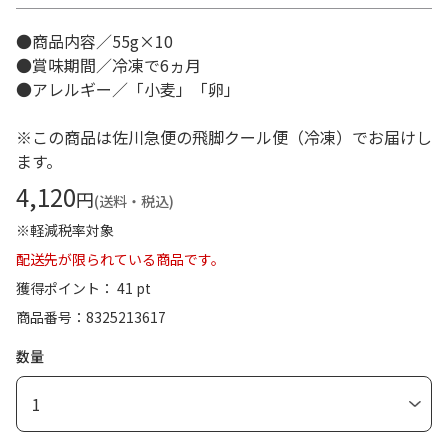
●商品内容／55g×10
●賞味期間／冷凍で6ヵ月
●アレルギー／「小麦」「卵」
※この商品は佐川急便の飛脚クール便（冷凍）でお届けし
ます。
4,120
円
(送料・税込)
※軽減税率対象
配送先が限られている商品です。
獲得ポイント： 41 pt
商品番号
8325213617
数量
1