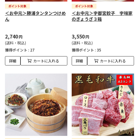
＜お中元＞勝浦タンタンつけめ
＜お中元＞宇都宮餃子 宇味家
ん
のぎょうざ３箱
2,740
3,550
円
円
(送料・税込)
(送料・税込)
獲得ポイント :
27
獲得ポイント :
35
詳細
カートに入れる
詳細
カートに入れる