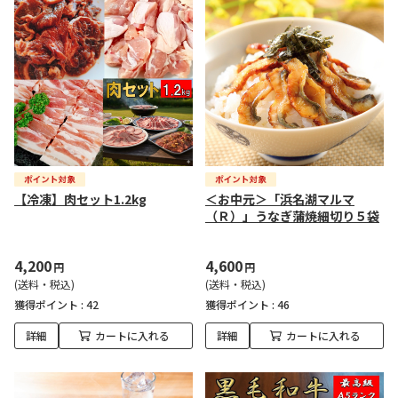
【冷凍】肉セット1.2kg
＜お中元＞「浜名湖マルマ
（Ｒ）」うなぎ蒲焼細切り５袋
4,200
4,600
円
円
(送料・税込)
(送料・税込)
獲得ポイント :
42
獲得ポイント :
46
詳細
カートに入れる
詳細
カートに入れる