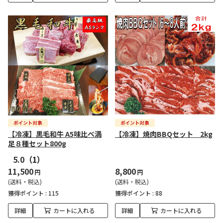
【冷凍】黒毛和牛 A5味比べ満
【冷凍】焼肉BBQセット 2kg
足８種セット800g
5.0
（1）
11,500
8,800
円
円
(送料・税込)
(送料・税込)
獲得ポイント :
115
獲得ポイント :
88
詳細
カートに入れる
詳細
カートに入れる