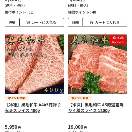
(送料・税込)
(送料・税込)
獲得ポイント :
52
獲得ポイント :
48
詳細
カートに入れる
詳細
カートに入れる
【冷凍】黒毛和牛 A4A5霜降り
【冷凍】黒毛和牛 A5厳選霜降
赤身スライス 400g
り４種スライス 1200g
5,950
19,000
円
円