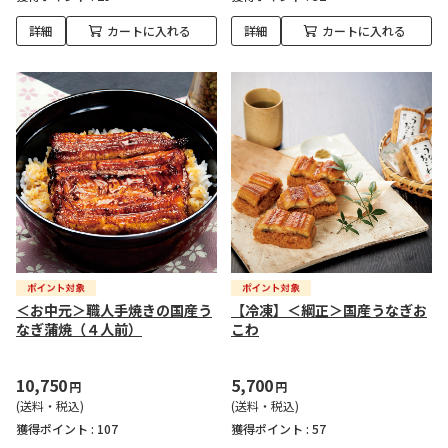
詳細
カートに入れる
詳細
カートに入れる
＜お中元＞職人手焼きの国産う
【冷凍】＜綱正＞国産うなぎお
なぎ蒲焼（４人前）
こわ
10,750
5,700
円
円
(送料・税込)
(送料・税込)
獲得ポイント :
107
獲得ポイント :
57