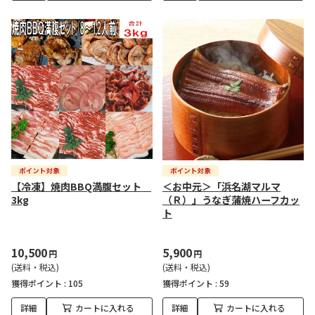
【冷凍】焼肉BBQ満腹セット
＜お中元＞「浜名湖マルマ
3kg
（Ｒ）」うなぎ蒲焼ハーフカッ
ト
10,500
5,900
円
円
(送料・税込)
(送料・税込)
獲得ポイント :
105
獲得ポイント :
59
詳細
カートに入れる
詳細
カートに入れる