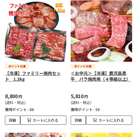
【冷凍】ファミリー焼肉セッ
＜お中元＞【冷凍】鹿児島黒
ト 1.3kg
牛 バラ焼肉用（４等級以上）
8,800
5,810
円
円
(送料・税込)
(送料・税込)
獲得ポイント :
88
獲得ポイント :
58
詳細
カートに入れる
詳細
カートに入れる