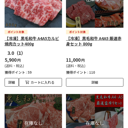
【冷凍】黒毛和牛 A4A5カルビ
【冷凍】黒毛和牛 A4A5 厳選赤
焼肉カット400g
身セット 800g
3.0
（1）
5,900
11,000
円
円
(送料・税込)
(送料・税込)
獲得ポイント :
59
獲得ポイント :
110
詳細
カートに入れる
詳細