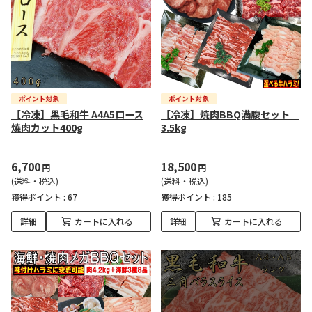
【冷凍】黒毛和牛 A4A5ロース
【冷凍】焼肉BBQ満腹セット
焼肉カット400g
3.5kg
6,700
18,500
円
円
(送料・税込)
(送料・税込)
獲得ポイント :
67
獲得ポイント :
185
詳細
カートに入れる
詳細
カートに入れる