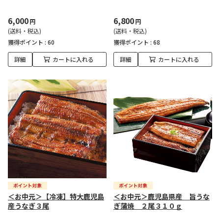
6,000
6,800
円
円
(送料・税込)
(送料・税込)
獲得ポイント :
60
獲得ポイント :
68
詳細
カートに入れる
詳細
カートに入れる
＜お中元＞【冷凍】特大鹿児島
＜お中元＞鹿児島県産 旨うな
産うなぎ３尾
ぎ蒲焼 ２尾３１０ｇ