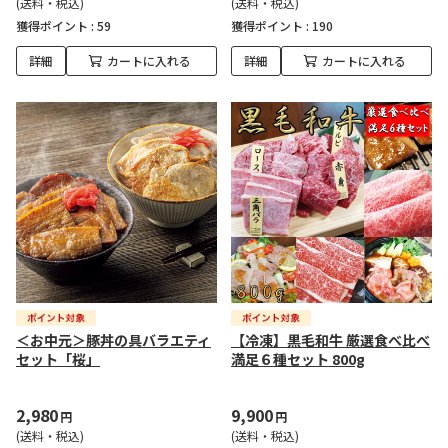
(送料・税込)
(送料・税込)
獲得ポイント :
59
獲得ポイント :
190
詳細
カートに入れる
詳細
カートに入れる
＜お中元＞豚丼の具バラエティ
【冷凍】黒毛和牛 厳選食べ比べ
セット「桜」
満足６種セット 800g
2,980
9,900
円
円
(送料・税込)
(送料・税込)