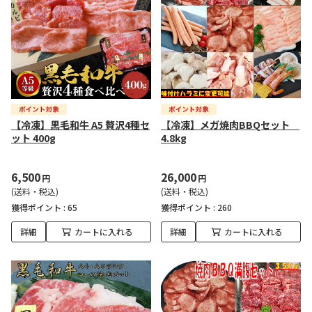
【冷凍】黒毛和牛 A5 贅沢4種セ
【冷凍】メガ焼肉BBQセット
ット 400g
4.8kg
6,500
26,000
円
円
(送料・税込)
(送料・税込)
獲得ポイント :
65
獲得ポイント :
260
詳細
カートに入れる
詳細
カートに入れる