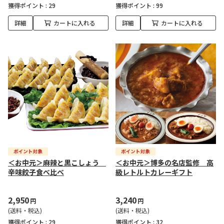
獲得ポイント :
29
獲得ポイント :
99
詳細
カートに入れる
詳細
カートに入れる
＜お中元＞麻辣と黒こしょう
＜お中元＞博多の名店監修 高
辛味餃子食べ比べ
級レトルトカレーギフト
2,950
3,240
円
円
(送料・税込)
(送料・税込)
獲得ポイント :
29
獲得ポイント :
32