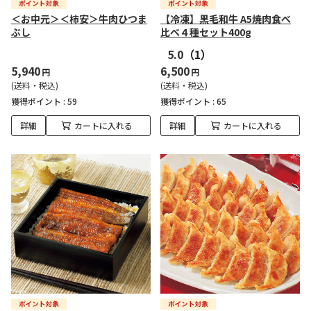
＜お中元＞＜柿安＞牛肉ひつま
【冷凍】黒毛和牛 A5焼肉食べ
ぶし
比べ４種セット400g
5.0
（1）
5,940
6,500
円
円
(送料・税込)
(送料・税込)
獲得ポイント :
59
獲得ポイント :
65
詳細
カートに入れる
詳細
カートに入れる