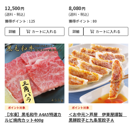
12,500
8,080
円
円
(送料・税込)
(送料・税込)
獲得ポイント :
125
獲得ポイント :
80
詳細
カートに入れる
詳細
カートに入れる
【冷凍】黒毛和牛 A4A5特選カ
＜お中元＞芦屋 伊東屋謹製
ルビ焼肉カット400g
黒豚餃子と九条葱餃子Ａ