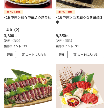
＜お中元＞彩々中華点心詰合せ
＜お中元＞浜名湖うなぎ蒲焼３
本
4.0
（2）
3,300
9,350
円
円
(送料・税込)
(送料・税込)
獲得ポイント :
33
獲得ポイント :
93
詳細
カートに入れる
詳細
カートに入れる