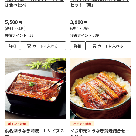
き食べ比べ
セット「菊」
5,500
3,900
円
円
(送料・税込)
(送料・税込)
獲得ポイント :
55
獲得ポイント :
39
詳細
カートに入れる
詳細
カートに入れる
浜名湖うなぎ蒲焼 Ｌサイズ３
＜お中元＞うなぎ蒲焼詰合せ－