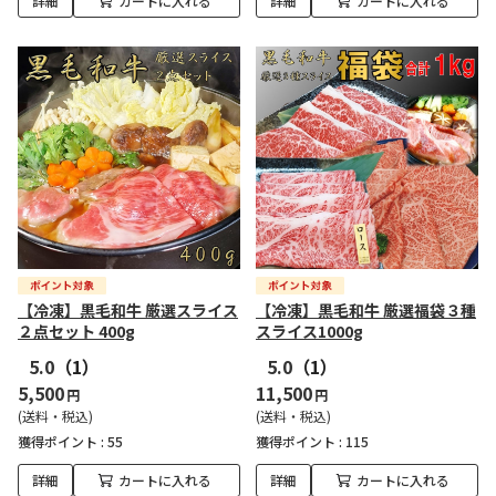
詳細
カートに入れる
詳細
カートに入れる
【冷凍】黒毛和牛 厳選スライス
【冷凍】黒毛和牛 厳選福袋３種
２点セット 400g
スライス1000g
5.0
（1）
5.0
（1）
5,500
11,500
円
円
(送料・税込)
(送料・税込)
獲得ポイント :
55
獲得ポイント :
115
詳細
カートに入れる
詳細
カートに入れる