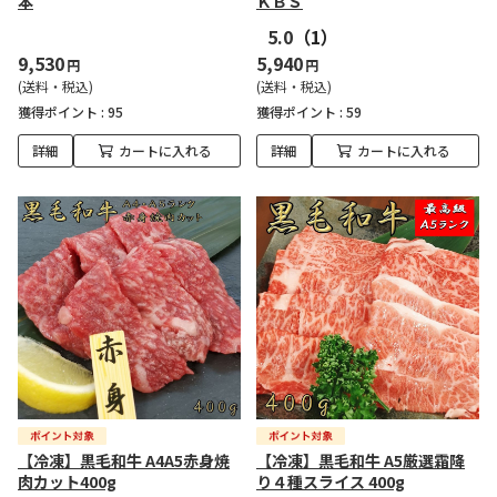
本
ＫＢＳ
5.0
（1）
9,530
5,940
円
円
(送料・税込)
(送料・税込)
獲得ポイント :
95
獲得ポイント :
59
詳細
カートに入れる
詳細
カートに入れる
【冷凍】黒毛和牛 A4A5赤身焼
【冷凍】黒毛和牛 A5厳選霜降
肉カット400g
り４種スライス 400g