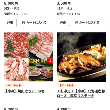
8,000
3,500
円
円
(送料・税込)
(送料・税込)
獲得ポイント :
80
獲得ポイント :
35
詳細
カートに入れる
詳細
カートに入れる
【冷凍】焼肉セット1.5kg
＜お中元＞【冷凍】北海道産豚
ロース 厚切りステーキ
5,200
4,860
円
円