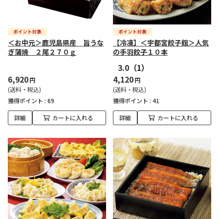
＜お中元＞鹿児島県産 旨うな
【冷凍】＜宇都宮餃子館＞人気
ぎ蒲焼 ２尾２７０ｇ
の手羽餃子１０本
3.0
（1）
6,920
4,120
円
円
(送料・税込)
(送料・税込)
獲得ポイント :
69
獲得ポイント :
41
詳細
カートに入れる
詳細
カートに入れる