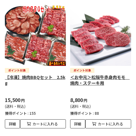
【冷凍】焼肉BBQセット 2.5k
＜お中元＞松阪牛赤身肉モモ
g
焼肉・ステーキ用
15,500
8,800
円
円
(送料・税込)
(送料・税込)
獲得ポイント :
155
獲得ポイント :
88
詳細
カートに入れる
詳細
カートに入れる