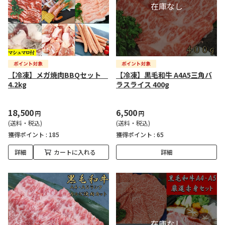
【冷凍】メガ焼肉BBQセット
【冷凍】黒毛和牛 A4A5三角バ
4.2kg
ラスライス 400g
18,500
6,500
円
円
(送料・税込)
(送料・税込)
獲得ポイント :
185
獲得ポイント :
65
詳細
カートに入れる
詳細