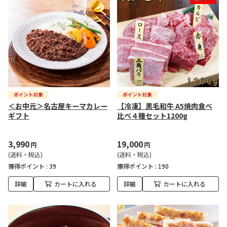
＜お中元＞名古屋キーマカレー
【冷凍】黒毛和牛 A5焼肉食べ
ギフト
比べ４種セット1200g
3,990
19,000
円
円
(送料・税込)
(送料・税込)
獲得ポイント :
39
獲得ポイント :
190
詳細
カートに入れる
詳細
カートに入れる