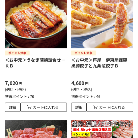
＜お中元＞うなぎ蒲焼詰合せ－
＜お中元＞芦屋 伊東屋謹製
ＫＢ
黒豚餃子と九条葱餃子Ｂ
7,020
4,600
円
円
(送料・税込)
(送料・税込)
獲得ポイント :
70
獲得ポイント :
46
詳細
カートに入れる
詳細
カートに入れる