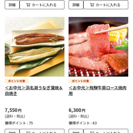
詳細
カートに入れる
詳細
カートに入れる
＜お中元＞浜名湖うなぎ蒲焼＆
＜お中元＞飛騨牛肩ロース焼肉
白焼き
用
7,550
6,300
円
円
(送料・税込)
(送料・税込)
獲得ポイント :
75
獲得ポイント :
63