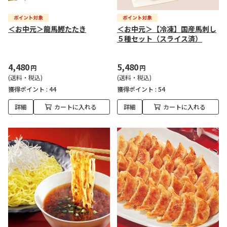
＜お中元＞龍馬鰹たたき
＜お中元＞【冷凍】国産馬刺し
５種セット（スライス済）
4,480
5,480
円
円
(送料・税込)
(送料・税込)
獲得ポイント :
44
獲得ポイント :
54
詳細
カートに入れる
詳細
カートに入れる