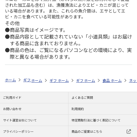
された加工品も含む）は、漁獲漁法によりエビ・カニが混じって
いる場合があります。 また、これらの魚介類は、エサとしてエ
ビ・カニを食べている可能性があります。
その他
商品写真はイメージです。
商品内容として記載されていない「小道具類」はお届け
する商品に含まれておりません。
商品の色は、ご覧になるパソコンなどの環境により、実
際と異なる場合があります。
ホーム
ギフトストア
お中元・夏ギフト特集 2026
おすすめ ご当地
ホーム
ギフトストア
ホーム
ギフトストア
お中元・夏ギフト特集 2026
ホーム
食品・グルメストア
お中元・夏ギフト特集
ホーム
ネッ
お
ご利用ガイド
よくあるご質問
お問い合わせ
利用規約
サイト運営会社について
特定商取引法に基づく表記について
プライバシーポリシー
商品のご提案はこちら