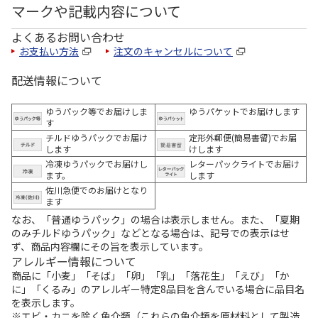
マークや記載内容について
よくあるお問い合わせ
お支払い方法
注文のキャンセルについて
配送情報について
ゆうパック等でお届けしま
ゆうパケットでお届けします
す
チルドゆうパックでお届け
定形外郵便(簡易書留)でお届
します
けします
冷凍ゆうパックでお届けし
レターパックライトでお届け
ます。
します
佐川急便でのお届けとなり
ます
なお、「普通ゆうパック」の場合は表示しません。また、「夏期
のみチルドゆうパック」などとなる場合は、記号での表示はせ
ず、商品内容欄にその旨を表示しています。
アレルギー情報について
商品に「小麦」「そば」「卵」「乳」「落花生」「えび」「か
に」「くるみ」のアレルギー特定8品目を含んでいる場合に品目名
を表示します。
※エビ・カニを除く魚介類（これらの魚介類を原材料として製造