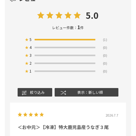
5.0
1
レビュー件数：
件
★
5
(1)
★
4
(0)
★
3
(0)
★
2
(0)
★
1
(0)
絞り込み
表示：新しい順
2026.7.7
＜お中元＞【冷凍】特大鹿児島産うなぎ３尾