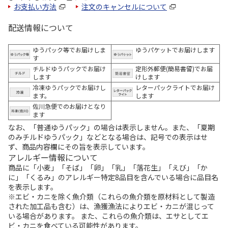
お支払い方法
注文のキャンセルについて
配送情報について
ゆうパック等でお届けしま
ゆうパケットでお届けします
す
チルドゆうパックでお届け
定形外郵便(簡易書留)でお届
します
けします
冷凍ゆうパックでお届けし
レターパックライトでお届け
ます。
します
佐川急便でのお届けとなり
ます
なお、「普通ゆうパック」の場合は表示しません。また、「夏期
のみチルドゆうパック」などとなる場合は、記号での表示はせ
ず、商品内容欄にその旨を表示しています。
アレルギー情報について
商品に「小麦」「そば」「卵」「乳」「落花生」「えび」「か
に」「くるみ」のアレルギー特定8品目を含んでいる場合に品目名
を表示します。
※エビ・カニを除く魚介類（これらの魚介類を原材料として製造
された加工品も含む）は、漁獲漁法によりエビ・カニが混じって
いる場合があります。 また、これらの魚介類は、エサとしてエ
ビ・カニを食べている可能性があります。