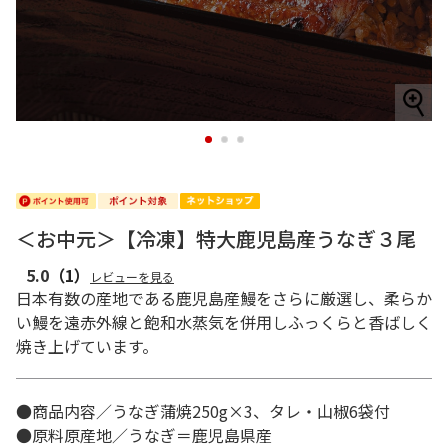
1
2
3
＜お中元＞【冷凍】特大鹿児島産うなぎ３尾
5.0
（1）
レビューを見る
日本有数の産地である鹿児島産鰻をさらに厳選し、柔らか
い鰻を遠赤外線と飽和水蒸気を併用しふっくらと香ばしく
焼き上げています。
●商品内容／うなぎ蒲焼250g×3、タレ・山椒6袋付
●原料原産地／うなぎ＝鹿児島県産