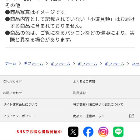
その他
商品写真はイメージです。
商品内容として記載されていない「小道具類」はお届け
する商品に含まれておりません。
商品の色は、ご覧になるパソコンなどの環境により、実
際と異なる場合があります。
ホーム
ギフトストア
お中元・夏ギフト特集 2026
うなぎ・魚・海鮮
ホーム
ギフトストア
ホーム
ギフトストア
お中元・夏ギフト特集 2026
ホーム
ギフトストア
お中元・夏ギフト特集
ホーム
ネッ
お
う
ご利用ガイド
よくあるご質問
お問い合わせ
利用規約
サイト運営会社について
特定商取引法に基づく表記について
プライバシーポリシー
商品のご提案はこちら
SNSでお得な情報発信中