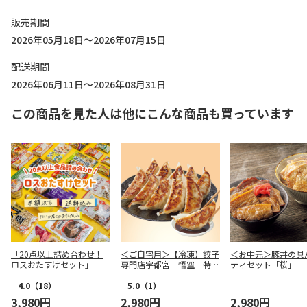
販売期間
2026年05月18日～2026年07月15日
配送期間
2026年06月11日～2026年08月31日
この商品を見た人は他にこんな商品も買っています
「20点以上詰め合わせ！
＜ご自宅用＞【冷凍】餃子
＜お中元＞豚丼の具
ロスおたすけセット」
専門店宇都宮 悟空 特製
ティセット「桜」
肉餃子
4.0
（18）
5.0
（1）
3,980円
2,980円
2,980円