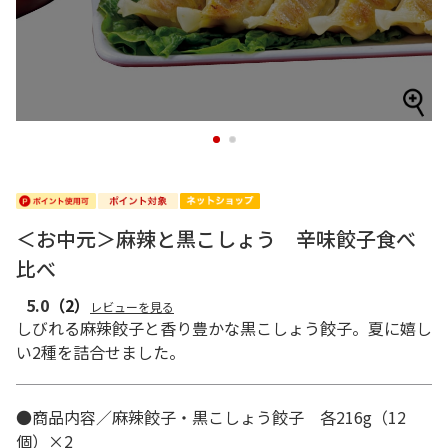
1
2
＜お中元＞麻辣と黒こしょう 辛味餃子食べ
比べ
5.0
（2）
レビューを見る
しびれる麻辣餃子と香り豊かな黒こしょう餃子。夏に嬉し
い2種を詰合せました。
●商品内容／麻辣餃子・黒こしょう餃子 各216g（12
個）×2