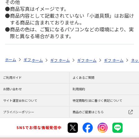
その他
商品写真はイメージです。
商品内容として記載されていない「小道具類」はお届け
する商品に含まれておりません。
商品の色は、ご覧になるパソコンなどの環境により、実
際と異なる場合があります。
ホーム
ギフトストア
お中元・夏ギフト特集 2026
おつまみ・お惣菜
ホーム
ギフトストア
ホーム
ギフトストア
お中元・夏ギフト特集 2026
ホーム
ギフトストア
お中元・夏ギフト特集
ホーム
ネッ
お
お
ご利用ガイド
よくあるご質問
お問い合わせ
利用規約
サイト運営会社について
特定商取引法に基づく表記について
プライバシーポリシー
商品のご提案はこちら
SNSでお得な情報発信中