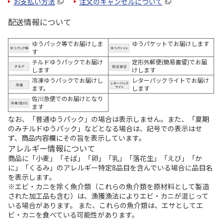
お支払い方法
注文のキャンセルについて
配送情報について
ゆうパック等でお届けしま
ゆうパケットでお届けします
す
チルドゆうパックでお届け
定形外郵便(簡易書留)でお届
します
けします
冷凍ゆうパックでお届けし
レターパックライトでお届け
ます。
します
佐川急便でのお届けとなり
ます
なお、「普通ゆうパック」の場合は表示しません。また、「夏期
のみチルドゆうパック」などとなる場合は、記号での表示はせ
ず、商品内容欄にその旨を表示しています。
アレルギー情報について
商品に「小麦」「そば」「卵」「乳」「落花生」「えび」「か
に」「くるみ」のアレルギー特定8品目を含んでいる場合に品目名
を表示します。
※エビ・カニを除く魚介類（これらの魚介類を原材料として製造
された加工品も含む）は、漁獲漁法によりエビ・カニが混じって
いる場合があります。 また、これらの魚介類は、エサとしてエ
ビ・カニを食べている可能性があります。