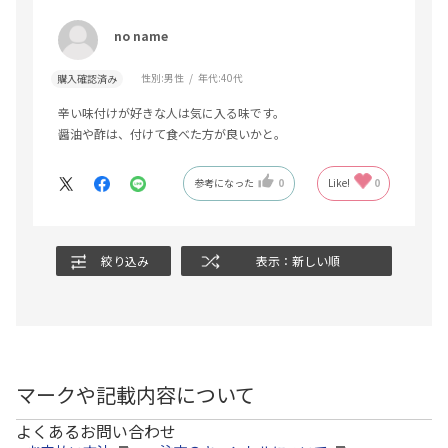
no name
性別:
男性
年代:
40代
購入確認済み
辛い味付けが好きな人は気に入る味です。
醤油や酢は、付けて食べた方が良いかと。
参考になった
0
Like!
0
絞り込み
表示：新しい順
マークや記載内容について
よくあるお問い合わせ