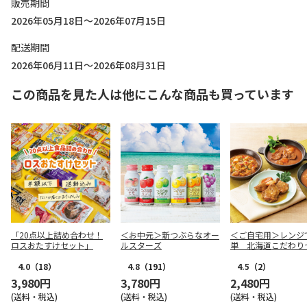
販売期間
2026年05月18日～2026年07月15日
配送期間
2026年06月11日～2026年08月31日
この商品を見た人は他にこんな商品も買っています
「20点以上詰め合わせ！
＜お中元＞新つぶらなオー
＜ご自宅用＞レンジ
ロスおたすけセット」
ルスターズ
単 北海道こだわり
4.0
（18）
4.8
（191）
4.5
（2）
3,980円
3,780円
2,480円
(送料・税込)
(送料・税込)
(送料・税込)