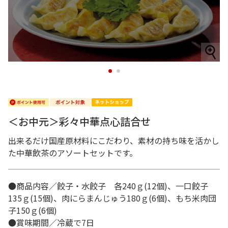
1
2
＜お中元＞彩々中華点心詰合せ
出来るだけ国産原材料にこだわり、素材の持ち味を活かし
た中華飲茶のアソートセットです。
●商品内容／餃子・水餃子 各240ｇ(12個)、一口餃子
135ｇ(15個)、肉にらまんじゅう180ｇ(6個)、もち米肉団
子150ｇ(6個)
●賞味期間／冷蔵で7日