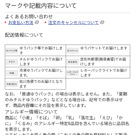
マークや記載内容について
よくあるお問い合わせ
お支払い方法
注文のキャンセルについて
配送情報について
ゆうパック等でお届けしま
ゆうパケットでお届けします
す
チルドゆうパックでお届け
定形外郵便(簡易書留)でお届
します
けします
冷凍ゆうパックでお届けし
レターパックライトでお届け
ます。
します
佐川急便でのお届けとなり
ます
なお、「普通ゆうパック」の場合は表示しません。また、「夏期
のみチルドゆうパック」などとなる場合は、記号での表示はせ
ず、商品内容欄にその旨を表示しています。
アレルギー情報について
商品に「小麦」「そば」「卵」「乳」「落花生」「えび」「か
に」「くるみ」のアレルギー特定8品目を含んでいる場合に品目名
を表示します。
※エビ・カニを除く魚介類（これらの魚介類を原材料として製造