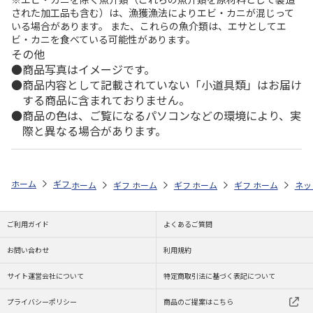
された加工品も含む）は、漁獲漁法によりエビ・カニが混じって
いる場合があります。 また、これらの魚介類は、エサとしてエ
ビ・カニを食べている可能性があります。
その他
商品写真はイメージです。
商品内容として記載されていない「小道具類」はお届け
する商品に含まれておりません。
商品の色は、ご覧になるパソコンなどの環境により、実
際と異なる場合があります。
ホーム
ギフトストア
お中元・夏ギフト特集 2026
おつまみ・お惣菜
ホーム
ギフトストア
ホーム
ギフトストア
お中元・夏ギフト特集 2026
ホーム
ギフトストア
お中元・夏ギフト特集
ホーム
ネッ
お
お
ご利用ガイド
よくあるご質問
お問い合わせ
利用規約
サイト運営会社について
特定商取引法に基づく表記について
プライバシーポリシー
商品のご提案はこちら