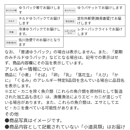
ゆうパック等でお届けしま
ゆうパケットでお届けします
す
チルドゆうパックでお届け
定形外郵便(簡易書留)でお届
します
けします
冷凍ゆうパックでお届けし
レターパックライトでお届け
ます。
します
佐川急便でのお届けとなり
ます
なお、「普通ゆうパック」の場合は表示しません。また、「夏期
のみチルドゆうパック」などとなる場合は、記号での表示はせ
ず、商品内容欄にその旨を表示しています。
アレルギー情報について
商品に「小麦」「そば」「卵」「乳」「落花生」「えび」「か
に」「くるみ」のアレルギー特定8品目を含んでいる場合に品目名
を表示します。
※エビ・カニを除く魚介類（これらの魚介類を原材料として製造
された加工品も含む）は、漁獲漁法によりエビ・カニが混じって
いる場合があります。 また、これらの魚介類は、エサとしてエ
ビ・カニを食べている可能性があります。
その他
商品写真はイメージです。
商品内容として記載されていない「小道具類」はお届け