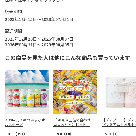
販売期間
2023年12月15日～2028年07月31日
配送期間
2023年12月20日～2026年08月07日
2026年08月21日～2028年08月05日
この商品を見た人は他にこんな商品も買っています
＜お中元＞新つぶらなオー
「20点以上詰め合わせ！
【ディズニー】ディ
ルスターズ
ロスおたすけセット」
プレミアムタオル
ＷＧ２０８７６Ｍ
4.8
（191）
4.0
（18）
5.0
（1）