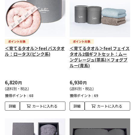
＜育てるタオル＞feel バスタオ
＜育てるタオル＞feel フェイス
ル：ロータス(ピンク系)
タオル2個ギフトセット：ムー
ングレージュ(茶系)×フォグブ
ルー(青系)
6,820
6,930
円
円
(送料別・税込)
(送料別・税込)
獲得ポイント :
68
獲得ポイント :
69
詳細
カートに入れる
詳細
カートに入れる