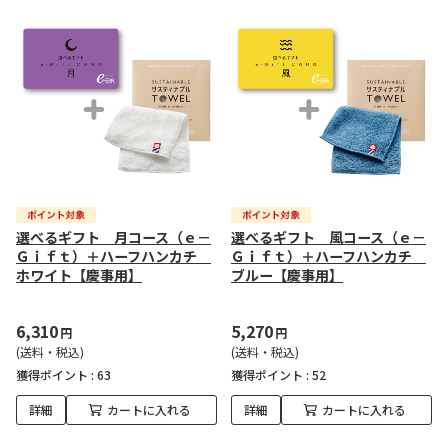
選べるギフト 月コース（ｅ－
選べるギフト 風コース（ｅ－
Ｇｉｆｔ）＋ハーフハンカチ
Ｇｉｆｔ）＋ハーフハンカチ
ホワイト【慶事用】
ブルー【慶事用】
6,310
5,270
円
円
(送料・税込)
(送料・税込)
獲得ポイント :
63
獲得ポイント :
52
詳細
カートに入れる
詳細
カートに入れる