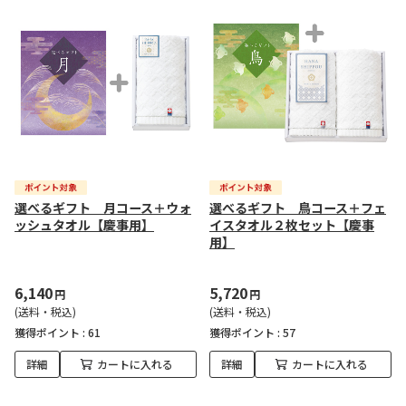
選べるギフト 月コース＋ウォ
選べるギフト 鳥コース＋フェ
ッシュタオル【慶事用】
イスタオル２枚セット【慶事
用】
6,140
5,720
円
円
(送料・税込)
(送料・税込)
獲得ポイント :
61
獲得ポイント :
57
詳細
カートに入れる
詳細
カートに入れる