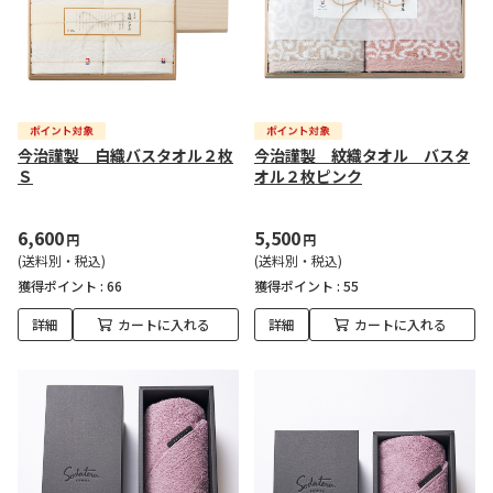
今治謹製 白織バスタオル２枚
今治謹製 紋織タオル バスタ
Ｓ
オル２枚ピンク
6,600
5,500
円
円
(送料別・税込)
(送料別・税込)
獲得ポイント :
66
獲得ポイント :
55
詳細
カートに入れる
詳細
カートに入れる