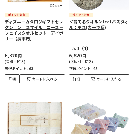
ディズニーカタログギフトセレ
＜育てるタオル＞feel バスタオ
クション スマイル コース＋
ル：モス(カーキ系)
フェイスタオルセット アイボ
リー【慶事用】
5.0
（1）
6,320
6,820
円
円
(送料・税込)
(送料別・税込)
獲得ポイント :
63
獲得ポイント :
68
詳細
カートに入れる
詳細
カートに入れる