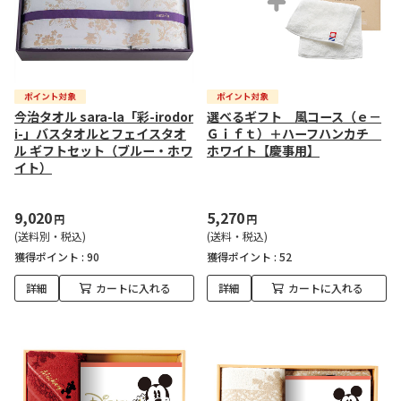
今治タオル sara-la「彩-irodor
選べるギフト 風コース（ｅ－
i-」バスタオルとフェイスタオ
Ｇｉｆｔ）＋ハーフハンカチ
ル ギフトセット（ブルー・ホワ
ホワイト【慶事用】
イト）
9,020
5,270
円
円
(送料別・税込)
(送料・税込)
獲得ポイント :
90
獲得ポイント :
52
詳細
カートに入れる
詳細
カートに入れる