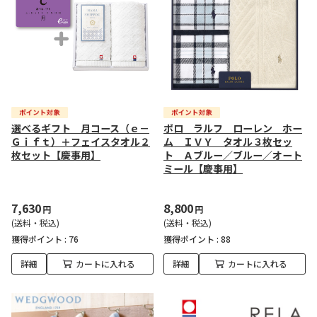
選べるギフト 月コース（ｅ－
ポロ ラルフ ローレン ホー
Ｇｉｆｔ）＋フェイスタオル２
ム ＩＶＹ タオル３枚セッ
枚セット【慶事用】
ト Ａブルー／ブルー／オート
ミール【慶事用】
7,630
8,800
円
円
(送料・税込)
(送料・税込)
獲得ポイント :
76
獲得ポイント :
88
詳細
カートに入れる
詳細
カートに入れる