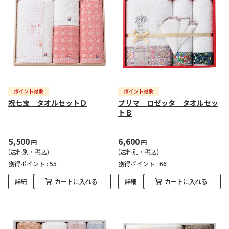
祝七宝 タオルセットＤ
プリマ ロゼッタ タオルセッ
トＢ
5,500
6,600
円
円
(送料別・税込)
(送料別・税込)
獲得ポイント :
55
獲得ポイント :
66
詳細
カートに入れる
詳細
カートに入れる