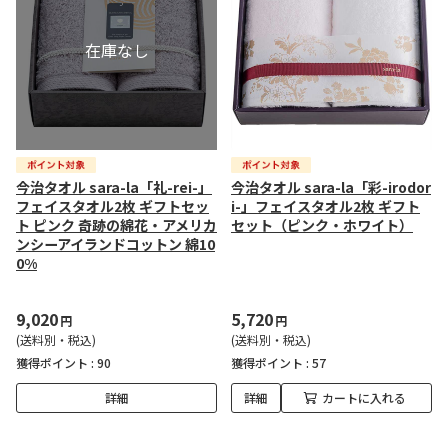
今治タオル sara-la「礼-rei-」
今治タオル sara-la「彩-irodor
フェイスタオル2枚 ギフトセッ
i-」フェイスタオル2枚 ギフト
ト ピンク 奇跡の綿花・アメリカ
セット（ピンク・ホワイト）
ンシーアイランドコットン 綿10
0%
9,020
5,720
円
円
(送料別・税込)
(送料別・税込)
獲得ポイント :
90
獲得ポイント :
57
詳細
詳細
カートに入れる