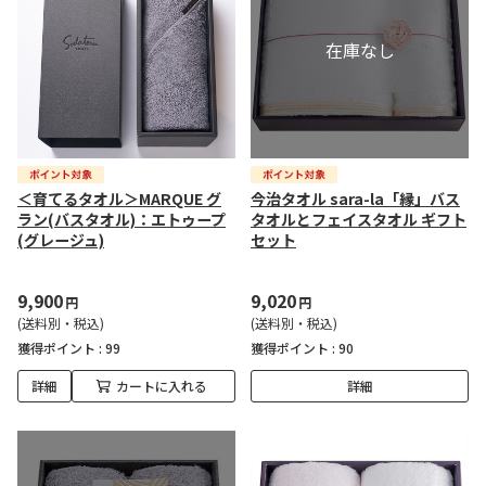
＜育てるタオル＞MARQUE グ
今治タオル sara-la「縁」バス
ラン(バスタオル)：エトゥープ
タオルとフェイスタオル ギフト
(グレージュ)
セット
9,900
9,020
円
円
(送料別・税込)
(送料別・税込)
獲得ポイント :
99
獲得ポイント :
90
詳細
カートに入れる
詳細