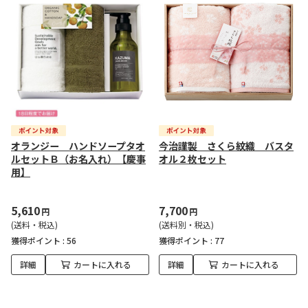
オランジー ハンドソープタオ
今治謹製 さくら紋織 バスタ
ルセットＢ（お名入れ）【慶事
オル２枚セット
用】
5,610
7,700
円
円
(送料・税込)
(送料別・税込)
獲得ポイント :
56
獲得ポイント :
77
詳細
カートに入れる
詳細
カートに入れる