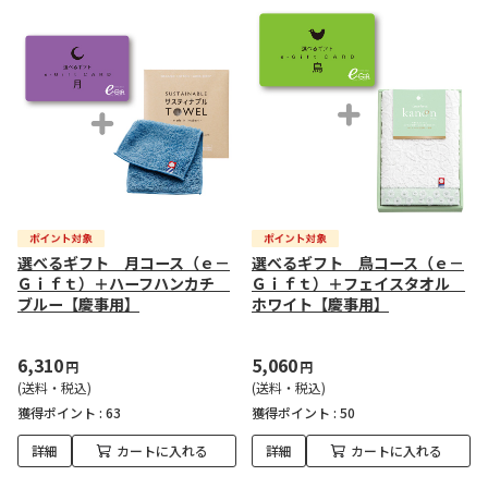
選べるギフト 月コース（ｅ－
選べるギフト 鳥コース（ｅ－
Ｇｉｆｔ）＋ハーフハンカチ
Ｇｉｆｔ）＋フェイスタオル
ブルー【慶事用】
ホワイト【慶事用】
6,310
5,060
円
円
(送料・税込)
(送料・税込)
獲得ポイント :
63
獲得ポイント :
50
詳細
カートに入れる
詳細
カートに入れる