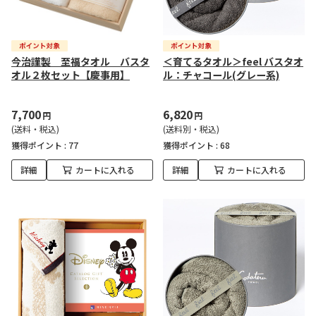
今治謹製 至福タオル バスタ
＜育てるタオル＞feel バスタオ
オル２枚セット【慶事用】
ル：チャコール(グレー系)
7,700
6,820
円
円
(送料・税込)
(送料別・税込)
獲得ポイント :
77
獲得ポイント :
68
詳細
カートに入れる
詳細
カートに入れる