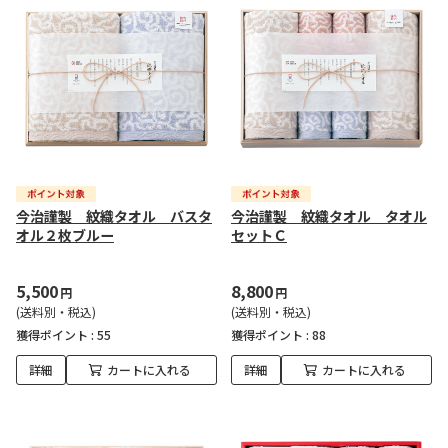
今治謹製 紋織タオル バスタ
今治謹製 紋織タオル タオル
オル２枚ブルー
セットＣ
5,500
8,800
円
円
(送料別・税込)
(送料別・税込)
獲得ポイント :
55
獲得ポイント :
88
詳細
カートに入れる
詳細
カートに入れる