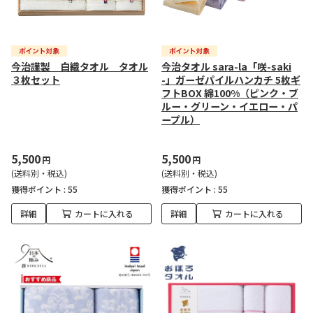
今治謹製 白織タオル タオル
今治タオル sara-la「咲-saki
３枚セット
-」ガーゼパイルハンカチ 5枚ギ
フトBOX 綿100%（ピンク・ブ
ルー・グリーン・イエロー・パ
ープル）
5,500
5,500
円
円
(送料別・税込)
(送料別・税込)
獲得ポイント :
55
獲得ポイント :
55
詳細
カートに入れる
詳細
カートに入れる