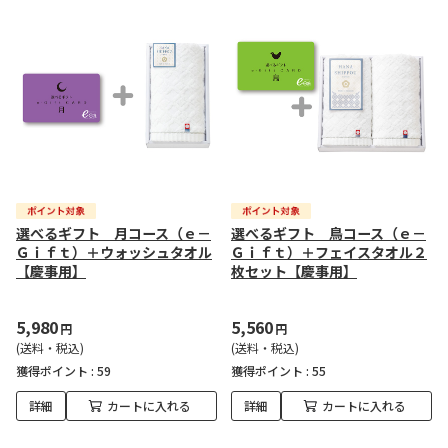
選べるギフト 月コース（ｅ－
選べるギフト 鳥コース（ｅ－
Ｇｉｆｔ）＋ウォッシュタオル
Ｇｉｆｔ）＋フェイスタオル２
【慶事用】
枚セット【慶事用】
5,980
5,560
円
円
(送料・税込)
(送料・税込)
獲得ポイント :
59
獲得ポイント :
55
詳細
カートに入れる
詳細
カートに入れる