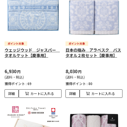
ウェッジウッド ジャスパー
日本の極み アラベスク バス
タオルケット【慶事用】
タオル２枚セット【慶事用】
6,930
8,030
円
円
(送料・税込)
(送料・税込)
獲得ポイント :
69
獲得ポイント :
80
詳細
カートに入れる
詳細
カートに入れる