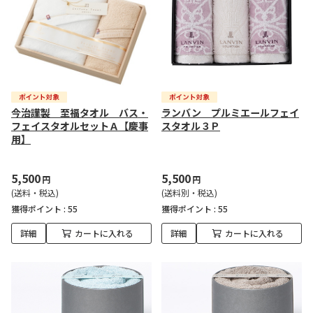
今治謹製 至福タオル バス・
ランバン プルミエールフェイ
フェイスタオルセットＡ【慶事
スタオル３Ｐ
用】
5,500
5,500
円
円
(送料・税込)
(送料別・税込)
獲得ポイント :
55
獲得ポイント :
55
詳細
カートに入れる
詳細
カートに入れる