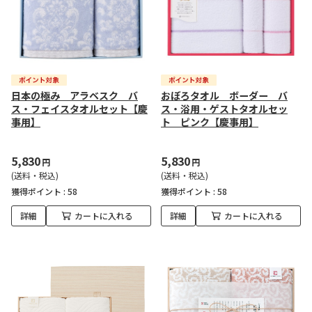
日本の極み アラベスク バ
おぼろタオル ボーダー バ
ス・フェイスタオルセット【慶
ス・浴用・ゲストタオルセッ
事用】
ト ピンク【慶事用】
5,830
5,830
円
円
(送料・税込)
(送料・税込)
獲得ポイント :
58
獲得ポイント :
58
詳細
カートに入れる
詳細
カートに入れる