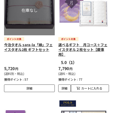
今治タオル sara-la「縁」フェ
選べるギフト 月コース＋フェ
イスタオル2枚 ギフトセット
イスタオル２枚セット【慶事
用】
5.0
（1）
5,720
7,790
円
円
(送料別・税込)
(送料・税込)
獲得ポイント :
57
獲得ポイント :
77
詳細
詳細
カートに入れる