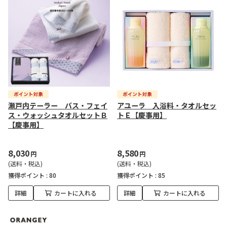
瀬戸内テーラー バス・フェイ
アユーラ 入浴料・タオルセッ
ス・ウォッシュタオルセットＢ
トＥ【慶事用】
【慶事用】
8,030
8,580
円
円
(送料・税込)
(送料・税込)
獲得ポイント :
80
獲得ポイント :
85
詳細
カートに入れる
詳細
カートに入れる