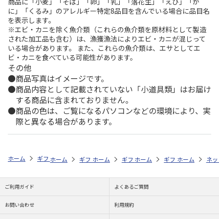
商品に「小麦」「そば」「卵」「乳」「落花生」「えび」「か
に」「くるみ」のアレルギー特定8品目を含んでいる場合に品目名
を表示します。
※エビ・カニを除く魚介類（これらの魚介類を原材料として製造
された加工品も含む）は、漁獲漁法によりエビ・カニが混じって
いる場合があります。 また、これらの魚介類は、エサとしてエ
ビ・カニを食べている可能性があります。
その他
商品写真はイメージです。
商品内容として記載されていない「小道具類」はお届け
する商品に含まれておりません。
商品の色は、ご覧になるパソコンなどの環境により、実
際と異なる場合があります。
ホーム
ギフト通販
内祝い・お返し
結婚内祝い
今治謹製 白織タ
ホーム
ギフト通販
ホーム
内祝い・お返し
ギフト通販
ホーム
内祝い・お返し
ギフト通販
結婚内祝い
ホーム
内祝
ネッ
予
ご利用ガイド
よくあるご質問
お問い合わせ
利用規約