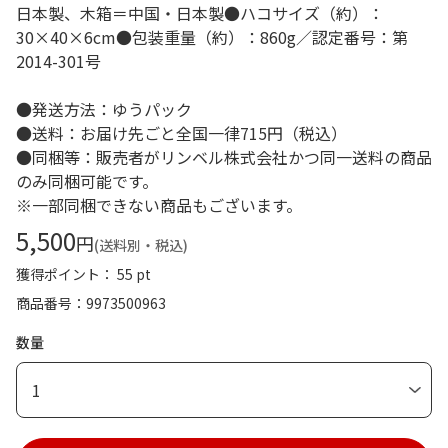
日本製、木箱＝中国・日本製●ハコサイズ（約）：
30×40×6cm●包装重量（約）：860g／認定番号：第
2014-301号
●発送方法：ゆうパック
●送料：お届け先ごと全国一律715円（税込）
●同梱等：販売者がリンベル株式会社かつ同一送料の商品
のみ同梱可能です。
※一部同梱できない商品もございます。
5,500
円
(送料別・税込)
獲得ポイント： 55 pt
商品番号
9973500963
数量
1