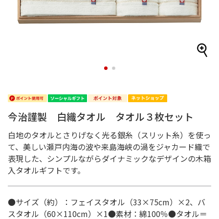
1
2
今治謹製 白織タオル タオル３枚セット
白地のタオルとさりげなく光る銀糸（スリット糸）を使っ
て、美しい瀬戸内海の波や来島海峡の渦をジャカード織で
表現した、シンプルながらダイナミックなデザインの木箱
入タオルギフトです。
●サイズ（約）：フェイスタオル（33×75cm）×2、バ
スタオル（60×110cm）×1●素材：綿100％●タオル＝