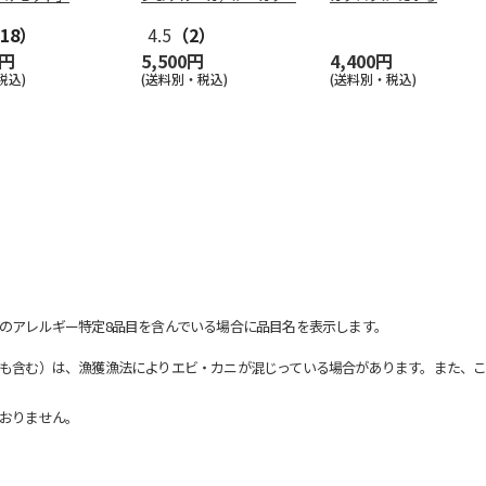
18）
4.5
（2）
0円
5,500円
4,400円
税込)
(送料別・税込)
(送料別・税込)
のアレルギー特定8品目を含んでいる場合に品目名を表示します。
も含む）は、漁獲漁法によりエビ・カニが混じっている場合があります。また、こ
おりません。