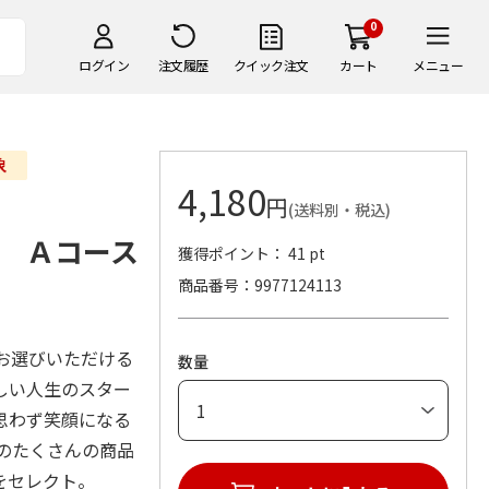
0
ログイン
注文履歴
クイック注文
カート
メニュー
4,180
円
(送料別・税込)
 Ａコース
獲得ポイント： 41 pt
商品番号
9977124113
。
お選びいただける
数量
しい人生のスター
思わず笑顔になる
のたくさんの商品
をセレクト。