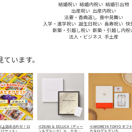
結婚祝い
結婚内祝い
結婚引出物
出産祝い
出産内祝い
法要・香典返し
喪中見舞い
入学・進学祝い
誕生日祝い
長寿祝い
快
新築・引越し祝い
新築・引越し内祝
法人・ビジネス
手土産
見ています。
点以上詰め合わせ！ロ
≪DEAN ＆ DELUCA（ディー
≪AKOMEYA TOKYO ギフ
すけセット」
ン＆デルーカ）≫ カタ
…
カタログ≫ だいち