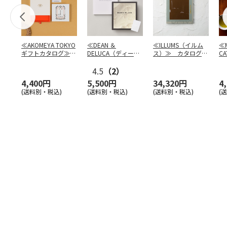
≪AKOMEYA TOKYO
≪DEAN ＆
≪ILLUMS（イルム
≪M
ギフトカタログ≫
DELUCA（ディーン
ス）≫ カタログギ
CA
だいち
＆デルーカ）≫ カ
フト ロイヤル
タ
4.5
…
（2）
4,400円
5,500円
34,320円
4
(送料別・税込)
(送料別・税込)
(送料別・税込)
(