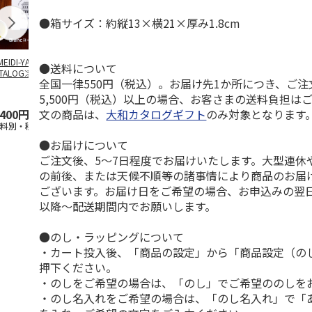
●箱サイズ：約縦13×横21×厚み1.8cm
EIDI-YA GIFT
【とっておきのニッ
TIMEBook(R)
【とっておき
●送料について
TALOG≫ Blanc
…
ポンを贈る】 カタ
Premium Premium
ポンを贈る】
全国一律550円（税込）。お届け先1か所につき、ご
ログギフト 栄（さ
S
…
ログギフト 
かえ
…
た）
5,500円（税込）以上の場合、お客さまの送料負担は
文の商品は、
大和カタログギフト
のみ対象となります
,400円
4,290円
60,500円
6,490円
送料別・税込)
(送料別・税込)
(送料別・税込)
(送料別・税込
●お届けについて
ご注文後、5～7日程度でお届けいたします。大型連休
の前後、または天候不順等の諸事情により商品のお届
ございます。お届け日をご希望の場合、お申込みの翌
以降～配送期間内でお願いします。
●のし・ラッピングについて
・カート投入後、「商品の設定」から「商品設定（の
押下ください。
・のしをご希望の場合は、「のし」でご希望ののしを
・のし名入れをご希望の場合は、「のし名入れ」で「