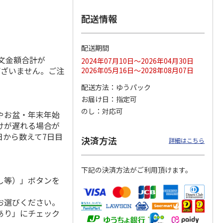
配送情報
のニッ
TIMEBook(R)
≪Mistral(ミストラ
≪AKOMEYA TOKYO
配送期間
 カタ
Premium Luxury
ル)≫ カードカタ
ギフトカタログ≫
注文金額合計が
2024年07月10日～2026年04月30日
詩（う
Sp
…
ログギフト ソ
…
しずく
5.0
（1）
ございません。ご注
2026年05月16日～2028年08月07日
。
108,900円
3,080円
6,600円
配送方法
ゆうパック
)
(送料別・税込)
(送料別・税込)
(送料別・税込)
お届け日
指定可
のし
対応可
やお盆・年末年始
けが遅れる場合が
日から数えて7日目
決済方法
詳細はこちら
下記の決済方法がご利用頂けます。
し等）」ボタンを
お選びください。
あり」にチェック