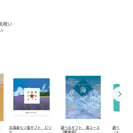
気祝い
い
ト
北海道七つ星ギフト ピリ
選べるギフト 海コース
選べるギフ
カ
【慶事用】
（ｅ－Ｇｉ