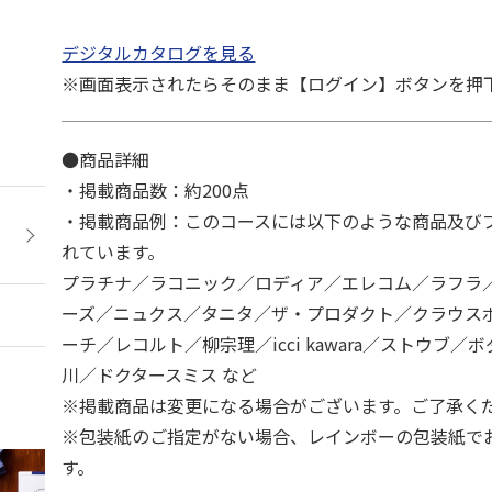
デジタルカタログを見る
※画面表示されたらそのまま【ログイン】ボタンを押
●商品詳細
・掲載商品数：約200点
・掲載商品例：このコースには以下のような商品及び
れています。
プラチナ／ラコニック／ロディア／エレコム／ラフラ
ーズ／ニュクス／タニタ／ザ・プロダクト／クラウス
ーチ／レコルト／柳宗理／icci kawara／ストウブ
川／ドクタースミス など
※掲載商品は変更になる場合がございます。ご了承く
※包装紙のご指定がない場合、レインボーの包装紙で
す。