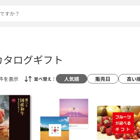
カタログギフト
8件
を表示
人気順
販売日
高い
並べ替え：