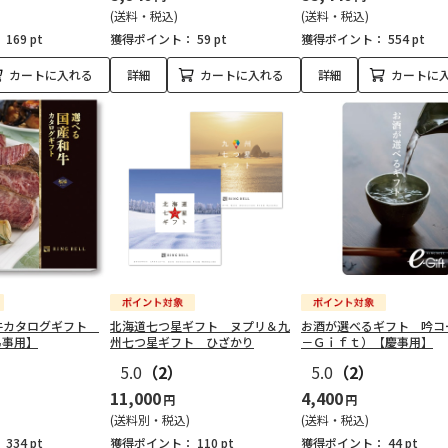
(送料・税込)
(送料・税込)
：
169 pt
獲得ポイント：
59 pt
獲得ポイント：
554 pt
カートに入れる
詳細
カートに入れる
詳細
カートに
牛カタログギフト
北海道七つ星ギフト ヌプリ＆九
お酒が選べるギフト 吟コ
弔事用】
州七つ星ギフト ひざかり
－Ｇｉｆｔ）【慶事用】
5.0
（2）
5.0
（2）
11,000
4,400
円
円
(送料別・税込)
(送料・税込)
：
334 pt
獲得ポイント：
110 pt
獲得ポイント：
44 pt