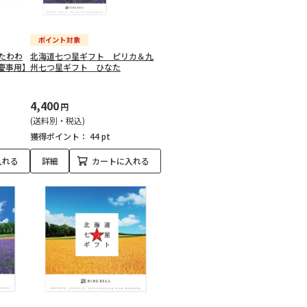
たわわ
北海道七つ星ギフト ピリカ＆九
慶事用】
州七つ星ギフト ひなた
4,400
円
(送料別・税込)
獲得ポイント：
44 pt
入れる
詳細
カートに入れる