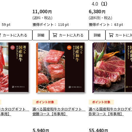
4.0
（1）
11,000
6,380
円
円
(送料・税込)
(送料別・税込)
：
59 pt
獲得ポイント：
110 pt
獲得ポイント：
63 pt
カートに入れる
詳細
カートに入れる
詳細
カートに
牛カタログギフト
選べる国産和牛カタログギフト
選べる国産和牛カタログ
弔事用】
健勝コース【弔事用】
弥栄コース【弔事用】
5,940
55,440
円
円