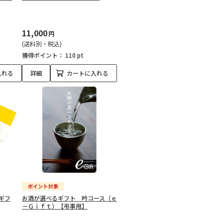
11,000
円
(送料別・税込)
獲得ポイント：
110 pt
入れる
詳細
カートに入れる
ギフ
お酒が選べるギフト 吟コース（ｅ
－Ｇｉｆｔ）【弔事用】