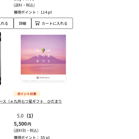
(送料・税込)
獲得ポイント：
114 pt
入れる
詳細
カートに入れる
ース（ｅ
九州七つ星ギフト ひだまり
5.0
（1）
5,500
円
(送料別・税込)
獲得ポイント：
55 pt