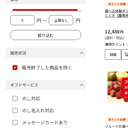
選べる体験ギ
ととき【慶事
円 ～
円
12,430
円
(送料・税込)
獲得ポイント
販売状況
詳細
販売終了した商品を除く
ギフトサービス
のし対応
のし名入れ対応
メッセージカードあり
フルーツが選