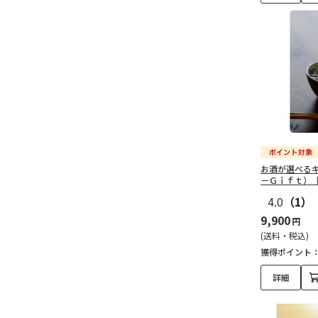
お酒が選べる
－Ｇｉｆｔ）
4.0
（1）
9,900
円
(送料・税込)
獲得ポイント
詳細