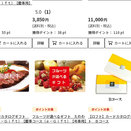
Ｇｉｆｔ）【慶事用】
5.0
（1）
3,850
11,000
円
円
(送料別・税込)
(送料別・税込)
：
55 pt
獲得ポイント：
38 pt
獲得ポイント：
110 pt
カートに入れる
詳細
カートに入れる
詳細
カートに
牛カタログギフト
フルーツが選べるギフト たわわ
【ロフト】カードカタログ
ｅ－Ｇｉｆｔ）【慶事
コース（ｅ－Ｇｉｆｔ）【弔事用】
ト Ｂコース