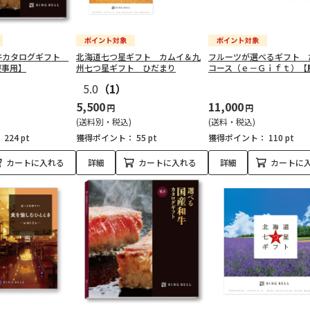
牛カタログギフト
北海道七つ星ギフト カムイ＆九
フルーツが選べるギフト 
慶事用】
州七つ星ギフト ひだまり
コース（ｅ－Ｇｉｆｔ）【
5.0
（1）
5,500
11,000
円
円
(送料別・税込)
(送料・税込)
：
224 pt
獲得ポイント：
55 pt
獲得ポイント：
110 pt
カートに入れる
詳細
カートに入れる
詳細
カートに