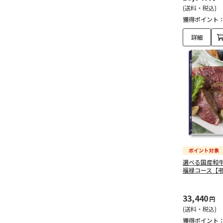
(送料・税込)
獲得ポイント
詳細
選べる国産和
福禄コース【
33,440
円
(送料・税込)
獲得ポイント