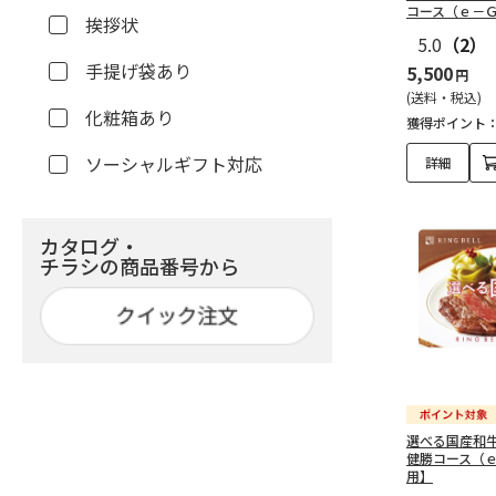
コース（ｅ－
挨拶状
5.0
（2）
手提げ袋あり
5,500
円
(送料・税込)
化粧箱あり
獲得ポイント
ソーシャルギフト対応
詳細
カタログ・
チラシの商品番号から
選べる国産和
健勝コース（
用】