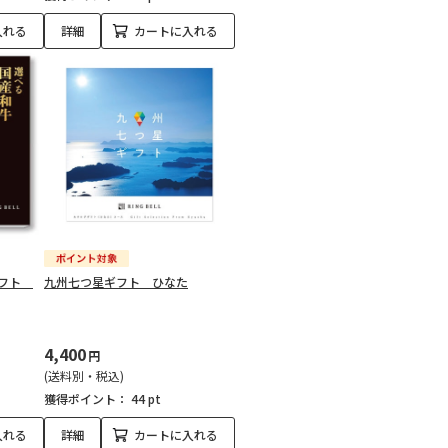
入れる
詳細
カートに入れる
ギフト
九州七つ星ギフト ひなた
4,400
円
(送料別・税込)
獲得ポイント：
44 pt
入れる
詳細
カートに入れる