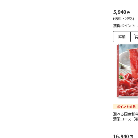
5,940
円
(送料・税込)
獲得ポイント
詳細
選べる国産和
清栄コース【
16,940
円