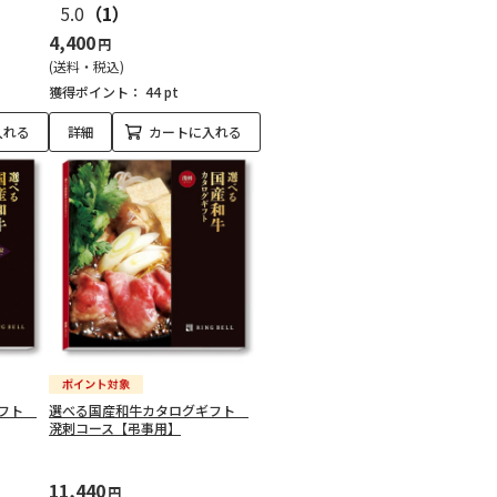
5.0
（1）
4,400
円
(送料・税込)
獲得ポイント：
44 pt
入れる
詳細
カートに入れる
ギフト
選べる国産和牛カタログギフト
溌剌コース【弔事用】
11,440
円