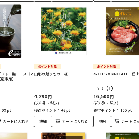
ギフト 醸コース（ｅ
山形の贈りもの 紅
47CLUB×RINGBELL 丘 
【慶事用】
5.0
（1）
4,290
16,500
円
円
(送料別・税込)
(送料別・税込)
：
99 pt
獲得ポイント：
42 pt
獲得ポイント：
165 pt
カートに入れる
詳細
カートに入れる
詳細
カートに