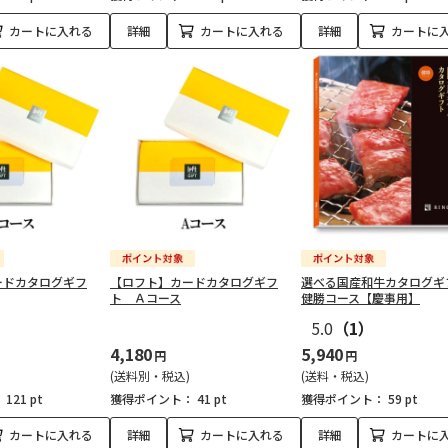
カートに入れる
詳細
カートに入れる
詳細
カートに
ードカタログギフ
【ロフト】カードカタログギフ
選べる国産和牛カタログ
ト Ａコース
健勝コース【慶事用】
5.0
（1）
4,180
5,940
円
円
(送料別・税込)
(送料・税込)
：
121 pt
獲得ポイント：
41 pt
獲得ポイント：
59 pt
カートに入れる
詳細
カートに入れる
詳細
カートに