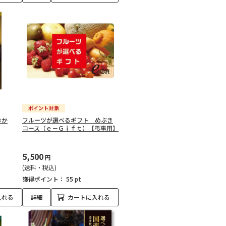
おか
フルーツが選べるギフト めぶき
コース（ｅ－Ｇｉｆｔ）【弔事用】
5,500
円
(送料・税込)
獲得ポイント：
55 pt
入れる
詳細
カートに入れる