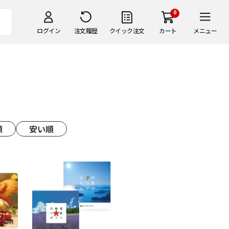
0
ログイン
注文履歴
クイック注文
カート
メニュー
順
安い順