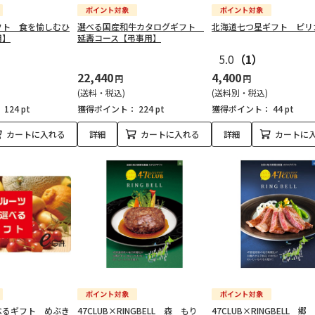
フト 食を愉しむひ
選べる国産和牛カタログギフト
北海道七つ星ギフト ピリ
用】
延壽コース【弔事用】
5.0
（1）
22,440
4,400
円
円
(送料・税込)
(送料別・税込)
：
124 pt
獲得ポイント：
224 pt
獲得ポイント：
44 pt
カートに入れる
詳細
カートに入れる
詳細
カートに
べるギフト めぶき
47CLUB×RINGBELL 森 もり
47CLUB×RINGBELL 郷