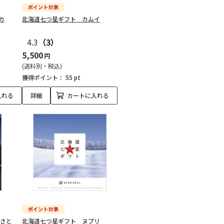
カ
北海道七つ星ギフト カムイ
4.3
（3）
5,500
円
(送料別・税込)
獲得ポイント：
55 pt
入れる
詳細
カートに入れる
 さと
北海道七つ星ギフト ヌプリ