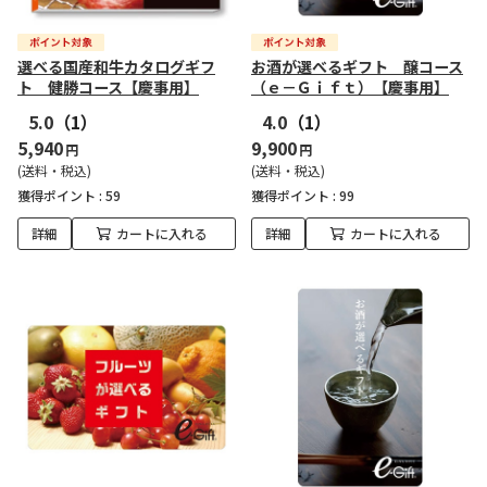
選べる国産和牛カタログギフ
お酒が選べるギフト 醸コース
ト 健勝コース【慶事用】
（ｅ－Ｇｉｆｔ）【慶事用】
5.0
（1）
4.0
（1）
5,940
9,900
円
円
(送料・税込)
(送料・税込)
獲得ポイント :
59
獲得ポイント :
99
詳細
カートに入れる
詳細
カートに入れる