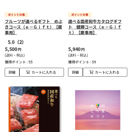
フルーツが選べるギフト めぶ
選べる国産和牛カタログギフ
きコース（ｅ－Ｇｉｆｔ）【慶
ト 健勝コース（ｅ－Ｇｉｆ
事用】
ｔ）【慶事用】
5.0
（2）
5,500
5,940
円
円
(送料・税込)
(送料・税込)
獲得ポイント :
55
獲得ポイント :
59
詳細
カートに入れる
詳細
カートに入れる