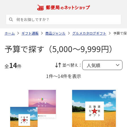
ホーム
ギフト通販
商品ジャンル
グルメカタログギフト
予算で探す
予算で探す（5,000～9,999円）
14
並べ替え：
全
件
1件～14件を表示