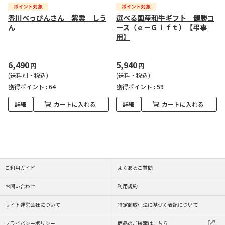
香川べっぴんさん 紫雲 しう
選べる国産和牛ギフト 健勝コ
ん
ース（ｅ－Ｇｉｆｔ）【弔事
用】
6,490
5,940
円
円
(送料別・税込)
(送料・税込)
獲得ポイント :
64
獲得ポイント :
59
詳細
カートに入れる
詳細
カートに入れる
ご利用ガイド
よくあるご質問
お問い合わせ
利用規約
サイト運営会社について
特定商取引法に基づく表記について
プライバシーポリシー
商品のご提案はこちら