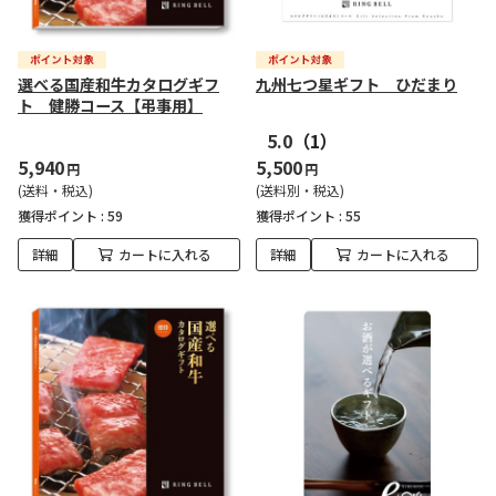
選べる国産和牛カタログギフ
九州七つ星ギフト ひだまり
ト 健勝コース【弔事用】
5.0
（1）
5,940
5,500
円
円
(送料・税込)
(送料別・税込)
獲得ポイント :
59
獲得ポイント :
55
詳細
カートに入れる
詳細
カートに入れる