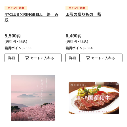
47CLUB×RINGBELL 路 み
山形の贈りもの 藍
ち
5,500
6,490
円
円
(送料別・税込)
(送料別・税込)
獲得ポイント :
55
獲得ポイント :
64
詳細
カートに入れる
詳細
カートに入れる