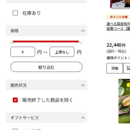
在庫あり
選べる国産和
延壽コース【
価格
22,440
円
円 ～
円
(送料・税込)
獲得ポイント
詳細
販売状況
販売終了した商品を除く
ギフトサービス