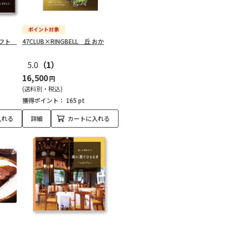
ギフト
47CLUB×RINGBELL 丘 おか
5.0
（1）
16,500
円
(送料別・税込)
獲得ポイント：
165 pt
入れる
詳細
カートに入れる