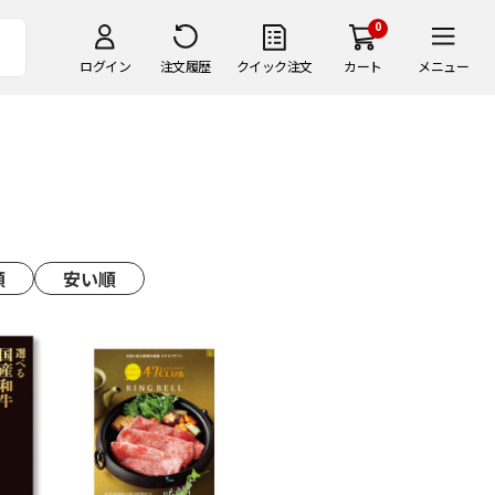
0
ログイン
注文履歴
クイック注文
カート
メニュー
順
安い順