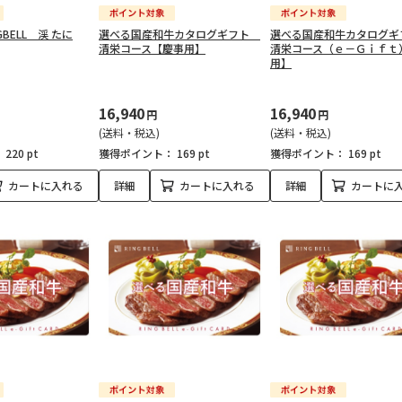
GBELL 渓 たに
選べる国産和牛カタログギフト
選べる国産和牛カタログ
清栄コース【慶事用】
清栄コース（ｅ－Ｇｉｆｔ
用】
16,940
16,940
円
円
(送料・税込)
(送料・税込)
：
220 pt
獲得ポイント：
169 pt
獲得ポイント：
169 pt
カートに入れる
詳細
カートに入れる
詳細
カートに