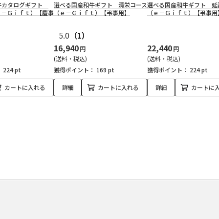
牛カタログギフト
選べる国産和牛ギフト 清栄コース
選べる国産和牛ギフト 延
ｅ－Ｇｉｆｔ）【慶事
（ｅ－Ｇｉｆｔ）【弔事用】
（ｅ－Ｇｉｆｔ）【弔事用
5.0
（1）
16,940
22,440
円
円
(送料・税込)
(送料・税込)
：
224 pt
獲得ポイント：
169 pt
獲得ポイント：
224 pt
カートに入れる
詳細
カートに入れる
詳細
カートに