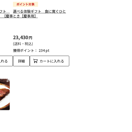
ギフト
選べる体験ギフト 食に寛ぐひと
）【慶事
とき【慶事用】
23,430
円
(送料・税込)
獲得ポイント：
234 pt
入れる
詳細
カートに入れる