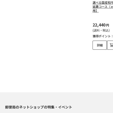
選べる国産和
延壽コース（
用】
22,440
円
(送料・税込)
獲得ポイント
詳細
郵便局のネットショップの特集・イベント