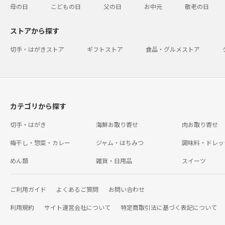
母の日
こどもの日
父の日
お中元
敬老の日
ストアから探す
切手・はがきストア
ギフトストア
食品・グルメストア
カテゴリから探す
切手・はがき
海鮮お取り寄せ
肉お取り寄せ
梅干し・惣菜・カレー
ジャム・はちみつ
調味料・ドレッ
めん類
雑貨・日用品
スイーツ
ご利用ガイド
よくあるご質問
お問い合わせ
利用規約
サイト運営会社について
特定商取引法に基づく表記について