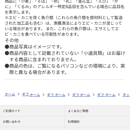
商品に「小麦」「そば」「卵」「乳」「落花生」「えび」「か
に」「くるみ」のアレルギー特定8品目を含んでいる場合に品目名
を表示します。
※エビ・カニを除く魚介類（これらの魚介類を原材料として製造
された加工品も含む）は、漁獲漁法によりエビ・カニが混じって
いる場合があります。 また、これらの魚介類は、エサとしてエ
ビ・カニを食べている可能性があります。
その他
商品写真はイメージです。
商品内容として記載されていない「小道具類」はお届け
する商品に含まれておりません。
商品の色は、ご覧になるパソコンなどの環境により、実
際と異なる場合があります。
ホーム
ギフトストア
お中元・夏ギフト特集 2026
お菓子・スイーツ
ホーム
ギフトストア
ホーム
ギフトストア
お中元・夏ギフト特集 2026
ホーム
ギフトストア
お中元・夏ギフト特集
ホーム
ネッ
お
お
ご利用ガイド
よくあるご質問
お問い合わせ
利用規約