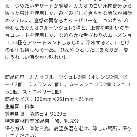
る、つめたいデザートが登場。カカオの白い果肉部分から
絞った果汁を使用した、みずみずしく爽やかな酸味が特徴
のジュレに、食感の異なるカットゼリーを１つのカップに
合わせたカカオフルーツジュレ3種と、上質な味わいのチ
ョコレートを使用した、なめらかな舌ざわりのムースショ
コラ2種をアソートメントしました。冷凍すると、口どけ
の変化も楽しめる一品。 ひんやりとした口あたりが、夏
にうれしい涼やかな味わいに。
商品内容：カカオフルーツジュレ5個（オレンジ2個、ピ
ーチ2個、ラフランス1個）。ムースショコラ2個（ショコ
ラ1個、ストロベリー1個）
商品サイズ：130mm×261mm×51mm
生産国：日本
賞味期限：製造日より120日
特定原材料等28品目：卵、乳成分
保存方法：直射日光、高温多湿を避け、涼しい場所に保存
してください。