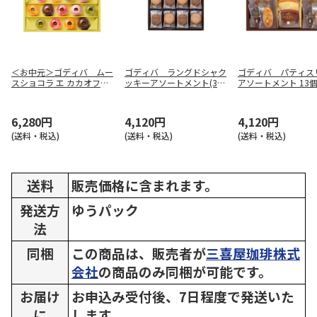
＜お中元＞ゴディバ ムー
ゴディバ ラングドシャク
ゴディバ パティス
スショコラ エ カカオフル
ッキーアソートメント(30
アソートメント 13個
ーツジュレ 13個入
枚入)205235
9239
6,280円
4,120円
4,120円
(送料・税込)
(送料・税込)
(送料・税込)
送料
販売価格に含まれます。
発送方
ゆうパック
法
同梱
この商品は、販売者が
三喜屋珈琲株式
会社
の商品のみ同梱が可能です。
お届け
お申込み受付後、7日程度で発送いた
に
します。