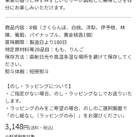
果実の香りとみずみずしいゼリーが調和した美味しさを存
分にお楽しみいただけます。
商品内容：8個（さくらんぼ、白桃、洋梨、伊予柑、林
檎、葡萄、パイナップル、黄金桃各1個）
賞味期限：製造日より180日
特定原材料等28品目：もも、りんご
保存方法：直射日光や高温多湿な場所を避けて保存してく
ださい。
熨斗体裁：短冊熨斗
【のし・ラッピングについて】
・ご指定がない場合、のし・ラッピングなしでお送りいた
します。
・ラッピングのみをご希望の場合、のしのご選択画面で
「のし紙なし（ラッピングのみ）」をお選びください。
3,148
円
(送料・税込)
※軽減税率対象