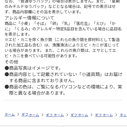
なお、「普通ゆうパック」の場合は表示しません。また、「夏期
のみチルドゆうパック」などとなる場合は、記号での表示はせ
ず、商品内容欄にその旨を表示しています。
アレルギー情報について
商品に「小麦」「そば」「卵」「乳」「落花生」「えび」「か
に」「くるみ」のアレルギー特定8品目を含んでいる場合に品目名
を表示します。
※エビ・カニを除く魚介類（これらの魚介類を原材料として製造
された加工品も含む）は、漁獲漁法によりエビ・カニが混じって
いる場合があります。 また、これらの魚介類は、エサとしてエ
ビ・カニを食べている可能性があります。
その他
商品写真はイメージです。
商品内容として記載されていない「小道具類」はお届け
する商品に含まれておりません。
商品の色は、ご覧になるパソコンなどの環境により、実
際と異なる場合があります。
ホーム
ギフトストア
お中元・夏ギフト特集 2026
お菓子・スイーツ
ホーム
ギフトストア
ホーム
ギフトストア
お中元・夏ギフト特集 2026
ホーム
ギフトストア
お中元・夏ギフト特集
ホーム
ネッ
お
お