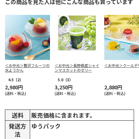
この商品を見た人は他にこんな商品も買っています
＜お中元＞贅沢フルーツの
＜お中元＞長野県産シャイ
＜お中元＞クールデ
水ようかん
ンマスカットのゼリー
4.5
（2）
5.0
（3）
2,980円
3,250円
2,880円
(送料・税込)
(送料・税込)
(送料・税込)
送料
販売価格に含まれます。
発送方
ゆうパック
法